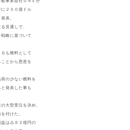
ナ船事業会社ＯＮＥが
でに２００億ドル
と発表。
なる見通しで、
ン戦略に基づいて
ＰＧも燃料として
ることから恩恵を
負荷の少ない燃料を
ると発表した事も
隻の大型受注を決め、
値を付けた。
損益は△９３億円の