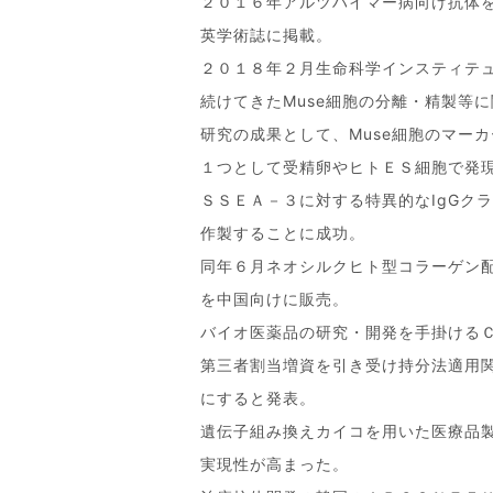
２０１６年アルツハイマー病向け抗体
英学術誌に掲載。
２０１８年２月生命科学インスティテ
続けてきたMuse細胞の分離・精製等
研究の成果として、Muse細胞のマーカ
１つとして受精卵やヒトＥＳ細胞で発
ＳＳＥＡ－３に対する特異的なIgGク
作製することに成功。
同年６月ネオシルクヒト型コラーゲン
を中国向けに販売。
バイオ医薬品の研究・開発を手掛ける
第三者割当増資を引き受け持分法適用
にすると発表。
遺伝子組み換えカイコを用いた医療品
実現性が高まった。