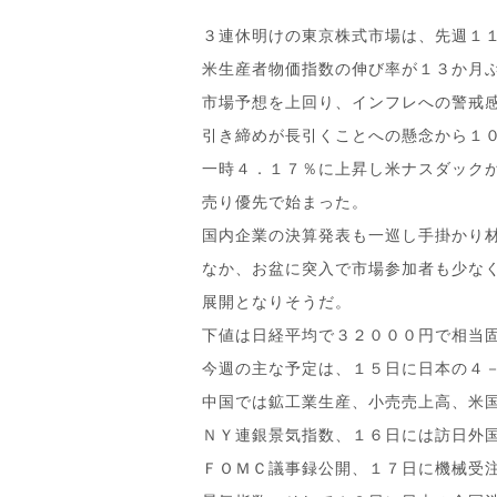
３連休明けの東京株式市場は、先週１
米生産者物価指数の伸び率が１３か月
市場予想を上回り、インフレへの警戒
引き締めが長引くことへの懸念から１
一時４．１７％に上昇し米ナスダック
売り優先で始まった。
国内企業の決算発表も一巡し手掛かり
なか、お盆に突入で市場参加者も少な
展開となりそうだ。
下値は日経平均で３２０００円で相当
今週の主な予定は、１５日に日本の４
中国では鉱工業生産、小売売上高、米
ＮＹ連銀景気指数、１６日には訪日外
ＦＯＭＣ議事録公開、１７日に機械受