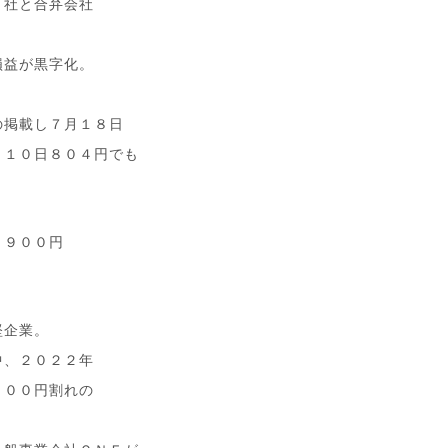
Ｋ社と合弁会社
損益が黒字化。
の掲載し７月１８日
・１０日８０４円でも
、９００円
堅企業。
中、２０２２年
２００円割れの