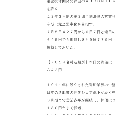
治療抗体開発の韓国のＡＢＣＯＮＴＥ
を設立。
２３年３月期の第３四半期決算の営業
今期は完全黒字化を目指す。
７月５日４２７円から６日７日と連日
６４５円でも掲載し８月９日７７９円
掲載しておいた。
【７０１４名村造船所】本日の終値は
△４３円
１９１１年に設立された造船業界の中
日本の造船業の世界シェア低下が続く
３月期まで営業赤字が継続し、株価は
１８０円台まで低迷。