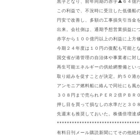
黒字となり、前年同期の赤字▲６４億
この利益で、不況時に受注した低価船
円安で改善し、多額の工事損失引当金
出来。会社側は、通期予想営業損益に
赤字から１００億円以上の利益に上方
今期２４年度は１０円の復配も可能と
国交省が港管理の自治体や事業者に対
再生可能エネルギーの供給網整備とい
取り組みを促すことが決定。約５０港
アンモニア燃料船に絡んで同社にも風
３０８円まで売られＰＥＲ２倍ＰＢＲ
押し目を買って損なしの水準だと３０
先週末も推奨しておいた。株価倍増達
*********************************
有料日刊メール購読新聞にてその他絶