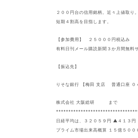
２００円台の信用銘柄。近々上値取り
短期４割高を目指します。
【参加費用】 ２５０００円税込み
有料日刊メール購読新聞３か月間無料
【振込先】
りそな銀行 【梅田 支店 普通口座 
株式会社 大阪総研 まで
*********************************
日経平均は、３２０５９円 ▲４１３円
プライム市場出来高概算 １５億５００