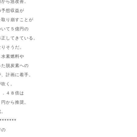
円から急改善。
の予想収益が
を取り崩すことが
ついて５億円の
修正してきている。
なりそうだ。
し水素燃料や
った脱炭素への
が、計画に着手。
が吹く。
０．４８倍は
８円から推奨。
成。
*******
好の