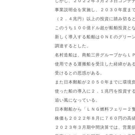
しかし、２０２２年３月２３日コンテ
事業説明会を実施し、２０３０年度ま
（２．４兆円）以上の投資に踏み切る
このうち１００億ドル超が船舶投資と
新しく導入する船舶はＯＮＥのグリー
調達するとした。
名村造船は、商船三井グループからＬ
使用できる運搬船を受注した経緯があ
受けるとの思惑がある。
また日本郵船が２０５０年までに環境
使った船の導入に２．１兆円を投資す
追い風になっている。
日本郵船から「ＬＮＧ燃料フェリー２
株価も２０２２年８月に７６０円の高
２０２３年３月期中間決算では、営業