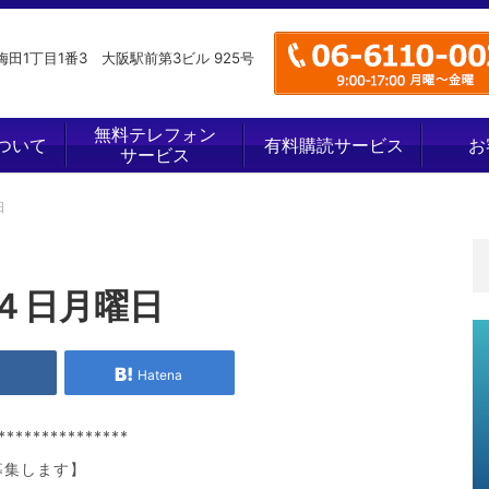
田1丁目1番3 大阪駅前第3ビル 925号
無料テレフォン
ついて
有料購読サービス
お
サービス
日
４日月曜日
e
Hatena
***************
募集します】