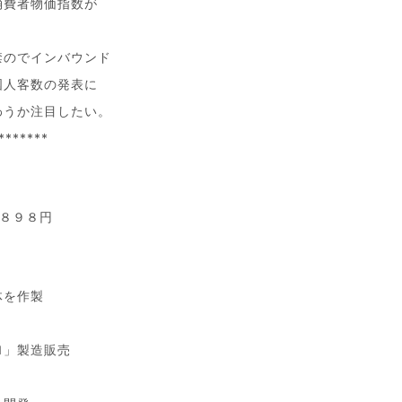
消費者物価指数が
禁のでインバウンド
国人客数の発表に
わうか注目したい。
*******
、８９８円
体を作製
Ｍ」製造販売