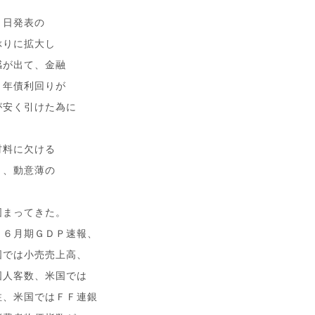
１日発表の
ぶりに拡大し
感が出て、金融
０年債利回りが
が安く引けた為に
材料に欠ける
く、動意薄の
固まってきた。
－６月期ＧＤＰ速報、
国では小売売上高、
国人客数、米国では
注、米国ではＦＦ連銀