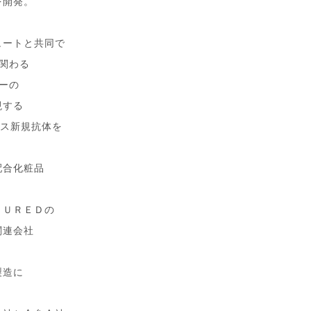
を開発。
ュートと共同で
に関わる
ーの
現する
ラス新規抗体を
配合化粧品
ＣＵＲＥＤの
関連会社
製造に