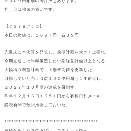
５０００円相場の掛け声もあります。
押し目は強気の買いです。
【７３７８アシロ】
本日の終値は、１６９７円 △３９円
先週末に本決算を発表し、前期計画を大きく上振れ、
今期見通しは昨年策定した中期経営計画以上となる
大幅増収増益計画で、上場来高値を更新した。
目指していた売上収益１００億円超も１年前倒し、
２０２７年１０月期の達成を目指す。
昨年１２月１６日１５５１円から有料日刊メール
購読新聞で数回推奨しておいた。
****************************************
買値から１０％の下げは、ロスカット指示。