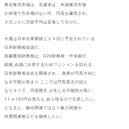
東京株式市場は、先週末は、米国株式市場
が休場で方向感のない中、円高を嫌気され、
３日ぶりに日経平均は反落して引けた。
今週は日米企業業績と２４日に予定されている
日米財務相会談だ。
加藤勝信財務相は、G20財務相・中央銀行
総裁 会議に出席するためワシントンを訪れる。
日米財務相会合も開催され 、為替が円高方向に
なる可能が高まり ここでは円安是正の話と
なりそうで、円高懸念 が生じる可能性が高い、
1ドル130円台突入も あり得るので注意したい。
となると、輸出関連ではなく輸入関連や
内需関連株などを物色したい。