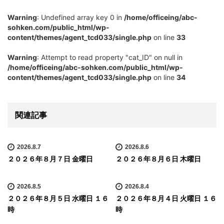
Warning
: Undefined array key 0 in
/home/officeing/abc-
sohken.com/public_html/wp-
content/themes/agent_tcd033/single.php
on line
33
Warning
: Attempt to read property "cat_ID" on null in
/home/officeing/abc-sohken.com/public_html/wp-
content/themes/agent_tcd033/single.php
on line
34
関連記事
2026.8.7
2026.8.6
２０２６年８月７日 金曜日
２０２６年８月６日 木曜日
2026.8.5
2026.8.4
２０２６年８月５日 水曜日 １６
２０２６年８月４日 火曜日 １６
時
時