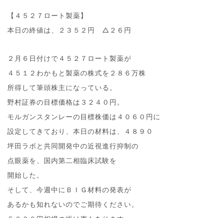
【４５２７ロート製薬】
本日の終値は、２３５２円 △２６円
２月６日付けで４５２７ロート製薬が
４５１２わかもと製薬の株式を２８６万株
所得して筆頭株主になっている。
野村証券の目標価格は３２４０円。
モルガンスタンレーの目標株価は４０６０円に
設定してきており、本日の材料は、４８９０
坪田ラボと共同開発中の近視進行抑制の
点眼薬を、国内第二相臨床試験を
開始した。
そして、今週中にＢＩＧ材料の発表が
あるかも知れないのでご期待ください。