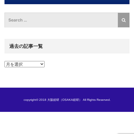
過去の記事一覧
過
去
の
記
事
一
覧
copyright© 2018 大阪総研（OSAKA総研） All Rights Reserved.