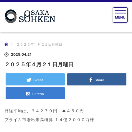
T
MENU
o
g
g
l
e
ホーム
２０２５年４月２１日月曜日
n
a
2025.04.21
v
２０２５年４月２１日月曜日
i
g
a
Tweet
Share
t
i
Hatena
o
n
日経平均は、３４２７９円 ▲４５０円
プライム市場出来高概算 １４億２０００万株