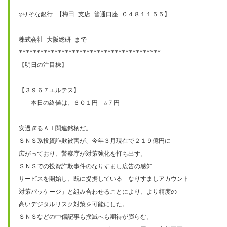
◎りそな銀行 【梅田 支店 普通口座 ０４８１１５５】

株式会社 大阪総研 まで

****************************************

【明日の注目株】

【３９６７エルテス】

　　本日の終値は、６０１円　△７円

安過ぎるＡＩ関連銘柄だ。

ＳＮＳ系投資詐欺被害が、今年３月現在で２１９億円に

広がっており、警察庁が対策強化を打ち出す。

ＳＮＳでの投資詐欺事件のなりすまし広告の感知

サービスを開始し、既に提携している「なりすましアカウント

対策パッケージ」と組み合わせることにより、より精度の

高いデジタルリスク対策を可能にした。

ＳＮＳなどの中傷記事も撲滅へも期待が膨らむ。
