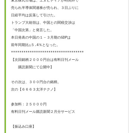
東京株式市場は、エヌビディアが時間外で

売られ半導体関連株が売られ、３日ぶりに

日経平均は反落して引けた。

トランプ大統領は、中国との関税交渉は

「中国次第」と発言した。

本日発表の中国の１－３月期のGDPは

前年同期比△５.4％となった。

***********************************

【次回銘柄２０００円台は有料日刊メール

　　購読新聞にて公開中】

その次は、３００円台の銘柄。

次の【６６６３太洋テクノ】

参加料：２５０００円

有料日刊メール購読新聞２月分サービス

【振込み口座】
