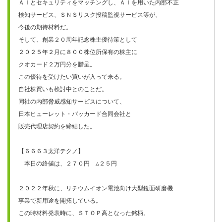
ＡＩとセキュリティをマッチングし、ＡＩを用いた内部不正

検知サービス、ＳＮＳリスク投稿監視サービス等が、

今後の期待材料だ。

そして、創業２０周年記念株主優待策として

２０２５年２月に８００株位所保有の株主に

クオカード２万円分を贈呈。

この優待を受けたい買いが入って来る。

自社株買いも検討中とのことだ。

同社の内部脅威感知サービスについて、

日本ヒューレット・パッカード合同会社と

販売代理店契約を締結した。

【６６６３太洋テクノ】　

　本日の終値は、２７０円　△２５円

２０２２年秋に、リチウムイオン電池向け大型鏡面研磨機

事業で新用途を開拓している。

この時材料発表時に、ＳＴＯＰ高となった銘柄。
