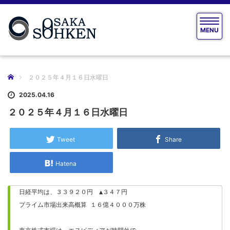
T
MENU
o
g
g
l
e
ホーム
２０２５年４月１６日水曜日
n
a
2025.04.16
v
２０２５年４月１６日水曜日
i
g
a
Tweet
Share
t
i
Hatena
o
n
日経平均は、３３９２０円　▲３４７円　

プライム市場出来高概算 １６億４０００万株
