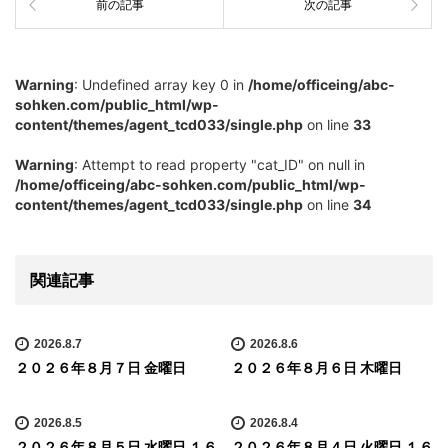
前の記事
次の記事
Warning
: Undefined array key 0 in
/home/officeing/abc-
sohken.com/public_html/wp-
content/themes/agent_tcd033/single.php
on line
33
Warning
: Attempt to read property "cat_ID" on null in
/home/officeing/abc-sohken.com/public_html/wp-
content/themes/agent_tcd033/single.php
on line
34
関連記事
2026.8.7
2026.8.6
２０２６年８月７日 金曜日
２０２６年８月６日 木曜日
2026.8.5
2026.8.4
２０２６年８月５日 水曜日 １６
２０２６年８月４日 火曜日 １６