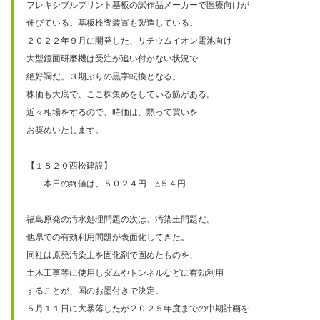
フレキシブルプリント基板の試作品メーカーで医療向けが

伸びている。基板検査装置も製造している。

２０２２年９月に開発した、リチウムイオン電池向け

大型鏡面研磨機は受注が追い付かない状況で

絶好調だ。３期ぶりの黒字転換となる。

株価も大底で、ここ株集めをしている筋がある。

近々相場をするので、時価は、黙って買いを

お奨めいたします。

【１８２０西松建設】　

　　本日の終値は、５０２４円　△５４円

福島原発の汚水処理問題の次は、汚染土問題だ。

他県での有効利用問題が表面化してきた。

同社は原発汚染土を固化剤で固めたものを、

土木工事等に使用しダムやトンネルなどに有効利用

することが、国のお墨付きで決定。

５月１１日に大暴落したが２０２５年度までの中期計画を
