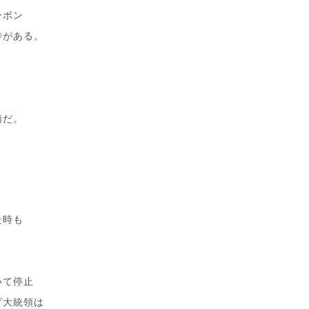
ーボン
待がある。
。
柄だ。
た時も
いて停止
プ大統領は