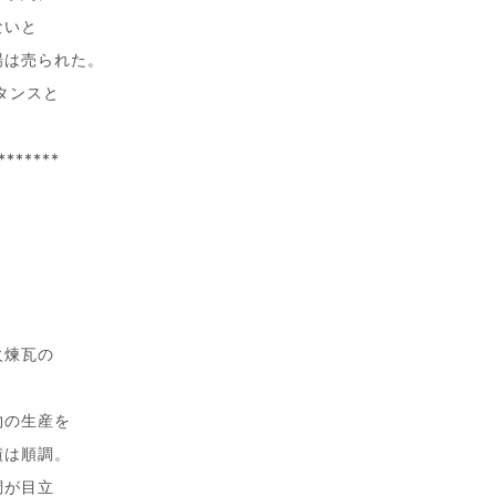
ないと
場は売られた。
タンスと
*******
火煉瓦の
物の生産を
績は順調。
調が目立