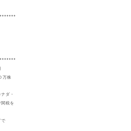
*******
*******
円
０万株
カナダ・
で関税を
ぎで