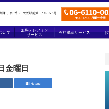
田1丁目1番3 大阪駅前第3ビル 925号
無料テレフォン
ついて
有料購読サービス
お
サービス
日金曜日
e
Hatena