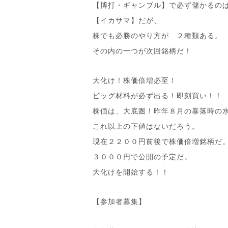
【博打・ギャンブル】で必ず儲かるの
【イカサマ】だが、
株でも必勝のやり方が ２種類ある。
その内の一つが次回銘柄だ！
大化け！株価倍増必至！
ビッグ材料が必ず出る！即刻買い！！
株価は、大底圏！昨年８月の暴落時の
これ以上の下値はないだろう。
現在２２００円前後で株価倍増銘柄だ
３０００円で公開の予定だ。
大化けを開始する！！
【参加者募集】