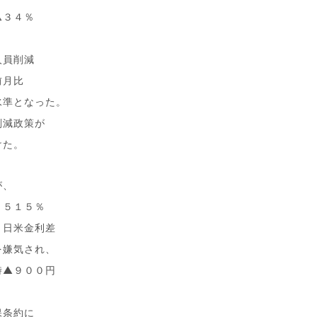
△３４％
人員削減
前月比
水準となった。
削減政策が
けた。
が、
．５１５％
、日米金利差
を嫌気され、
時▲９００円
保条約に