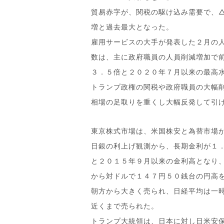
貿易赤字が、関税の駆け込み需要で、
増と過去最大となった。
雇用サービスの大手が発表した２月の
数は、主に政府職員の人員削減増加で
３．５倍と２０２０年７月以来の最高
トランプ政権の関税や政府職員の大幅
相場の足取りを重くし大幅反発して引
東京株式市場は、米国株安と為替市場
日銀の利上げ観測から、長期金利が１
と２０１５年９月以来の金利高となり
から対ドルで１４７円５０銭台の円高
朝方から大きく売られ、日経平均は一
近くまで売られた。
トランプ大統領は、日本に対し日米安