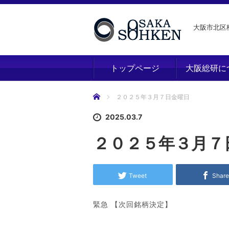
大阪市北区梅
トップページ
大阪総研に
ホーム
２０２５年３月７日金曜日
2025.03.7
２０２５年３月７
Tweet
Shar
緊急 【次回銘柄決定】