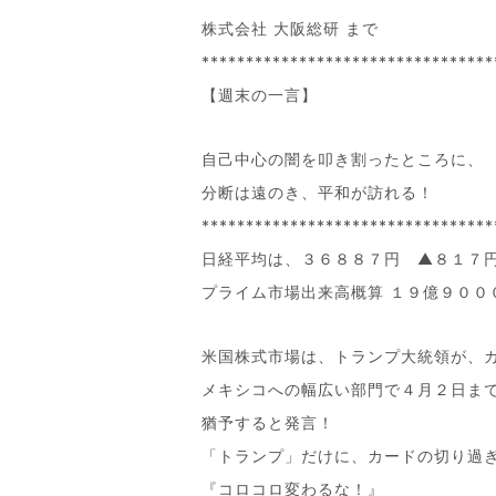
株式会社 大阪総研 まで
*********************************
【週末の一言】
自己中心の闇を叩き割ったところに、
分断は遠のき、平和が訪れる！
*********************************
日経平均は、３６８８７円 ▲８１７
プライム市場出来高概算 １９億９００
米国株式市場は、トランプ大統領が、
メキシコへの幅広い部門で４月２日ま
猶予すると発言！
「トランプ」だけに、カードの切り過
『コロコロ変わるな！』