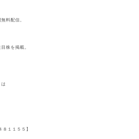
間無料配信。
注目株を掲載。
、
くは
０４８１１５５】