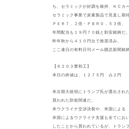
ち、セラミックが好調を維持、ＫＣカ
セラミック事業で炭素製品で見直し期
ＰＥＲ７．２倍・ＰＢＲ０．５３倍、
年間配当も１９円７０銭と割安銘柄だ
昨年秋から４１０円台で推奨済み。
ここ連日の有料日刊メール購読新聞銘
【６２０３豊和工】
本日の終値は、１２７５円 △２円
米次期大統領にトランプ氏が選出され
買われた防衛関連だ。
米ウクライナ交渉決裂や、米国による
米国によるウクライナ支援も全てにお
したことから買われているが、トラン