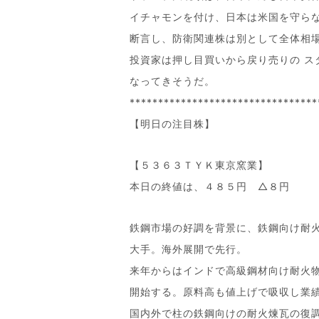
イチャモンを付け、日本は米国を守ら
断言し、防衛関連株は別として全体相
投資家は押し目買いから戻り売りの ス
なってきそうだ。
*********************************
【明日の注目株】
【５３６３ＴＹＫ東京窯業】
本日の終値は、４８５円 △８円
鉄鋼市場の好調を背景に、鉄鋼向け耐
大手。海外展開で先行。
来年からはインドで高級鋼材向け耐火
開始する。原料高も値上げで吸収し業
国内外で柱の鉄鋼向けの耐火煉瓦の復