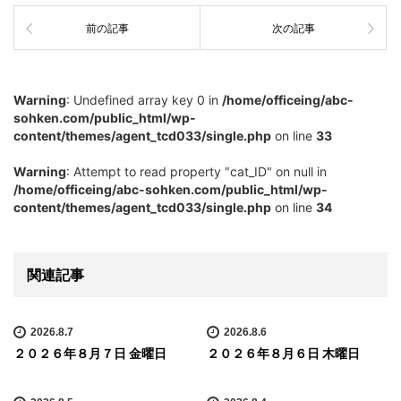
前の記事
次の記事
Warning
: Undefined array key 0 in
/home/officeing/abc-
sohken.com/public_html/wp-
content/themes/agent_tcd033/single.php
on line
33
Warning
: Attempt to read property "cat_ID" on null in
/home/officeing/abc-sohken.com/public_html/wp-
content/themes/agent_tcd033/single.php
on line
34
関連記事
2026.8.7
2026.8.6
２０２６年８月７日 金曜日
２０２６年８月６日 木曜日