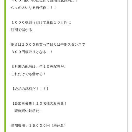
４００円以下の低位株で短期急騰銘柄だ！

久々の大いなる自信作！！！

１０００株買うだけで最低１０万円は

短期で儲かる。

例えば２０００株買って残りは中期スタンスで

３００円幅取りとなる！！

３月末の配当は、年１０円配当だ。

これだけでも儲かる！

【絶品の銘柄だ！！！】

【参加者募集】１０名様のみ募集！

　即刻買い銘柄だ！

参加費用：３５０００円（税込み）
