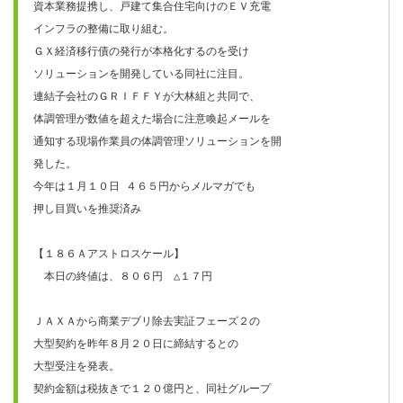
資本業務提携し、戸建て集合住宅向けのＥＶ充電

インフラの整備に取り組む。

ＧＸ経済移行債の発行が本格化するのを受け

ソリューションを開発している同社に注目。

連結子会社のＧＲＩＦＦＹが大林組と共同で、

体調管理が数値を超えた場合に注意喚起メールを

通知する現場作業員の体調管理ソリューションを開

発した。

今年は１月１０日 ４６５円からメルマガでも

押し目買いを推奨済み

【１８６Ａアストロスケール】　

　本日の終値は、８０６円　△１７円

ＪＡＸＡから商業デブリ除去実証フェーズ２の

大型契約を昨年８月２０日に締結するとの

大型受注を発表。

契約金額は税抜きで１２０億円と、同社グループ
