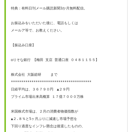
特典：有料日刊メール購読新聞3か月無料配信。

お振込みをいただいた後に、電話もしくは

メールア等で、お教えください。

【振込み口座】

◎りそな銀行 【梅田 支店 普通口座 ０４８１１５５】

株式会社 大阪総研　　 まで

***************************************

日経平均は、３６７９０円　▲２９円　

プライム市場出来高概算 １７億７０００万株

米国株式市場は、２月の消費者物価指数が

▲２.８％と5ヶ月ぶりに減速し市場予想を

下回り過度なインフレ懸念は後退したものの、
