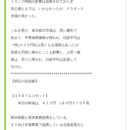
トランプ関税の影響は反映されておらず

安心感とまでは、いかなかったが、ナスダック

市場が高かった。

これを受け、東京株式市場は、買い優先で

始まり、半導体関連株が買われ、日経平均は

一時△５００円以上高くなる場面もあったが、

為替も円高に振れたことも影響し、上昇一服

後は、売りに押され、日経平均は反落して

引けた。

****************************************

【明日の注目株】

【３９８７エコモット】　

　　本日の終値は、４１２円　△８０円ＳＴＯＰ高

積水樹脂と資本業務提携をしている。

ＥＶ向け充電事業で提携している北海道電力と
