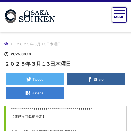
T
MENU
o
g
g
l
e
ホーム
２０２５年３月１3日木曜日
n
a
2025.03.13
v
２０２５年３月１3日木曜日
i
g
a
Tweet
Share
t
i
Hatena
o
n
****************************************

【新規次回銘柄決定】
