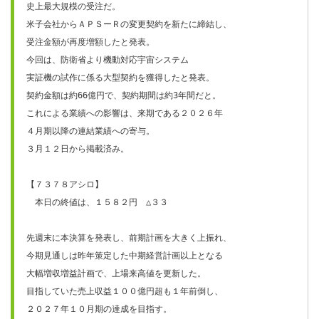
史上最大規模の受注だ。

米子会社からＡＰＳーＲの変更契約を新たに締結し、

受注金額が再度増額したと発表。

今回は、防衛省より機動対応宇宙システム

実証機の試作に係る大型契約を獲得したと発表。

契約金額は約66億円で、契約期間は約3年間だと。

これによる業績への影響は、来期である２０２６年

４月期以降の連結業績への寄与。

３月１２日から掲載済み。

【７３７８アシロ】

　本日の終値は、１５８２円　△３３

先週末に本決算を発表し、前期計画を大きく上振れ、

今期見通しは昨年策定した中期経営計画以上となる

大幅増収増益計画で、上場来高値を更新した。

目指していた売上収益１００億円超も１年前倒し、

２０２７年１０月期の達成を目指す。
