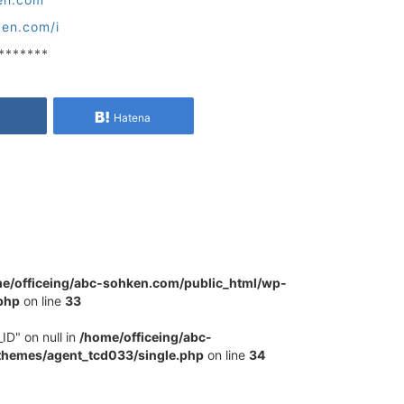
ken.com/i
*******
e
Hatena
e/officeing/abc-sohken.com/public_html/wp-
php
on line
33
ID" on null in
/home/officeing/abc-
themes/agent_tcd033/single.php
on line
34