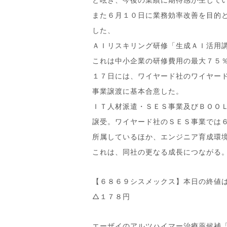
また６月１０日に業務効率改善を目的
した、
ＡＩリスキリング研修「生成ＡＩ活用
これは中小企業の研修費用の最大７５
１７日には、ワイヤード社のワイヤー
事業譲渡に基本合意した。
ＩＴ人材派遣・ＳＥＳ事業及びＢＯＯ
譲受。ワイヤード社のＳＥＳ事業では
所属しているほか、エンジニア育成環
これは、同社の更なる成長につながる
【６８６９シスメックス】本日の終値
△１７８円
エーザイのアルツハイマー治療薬候補