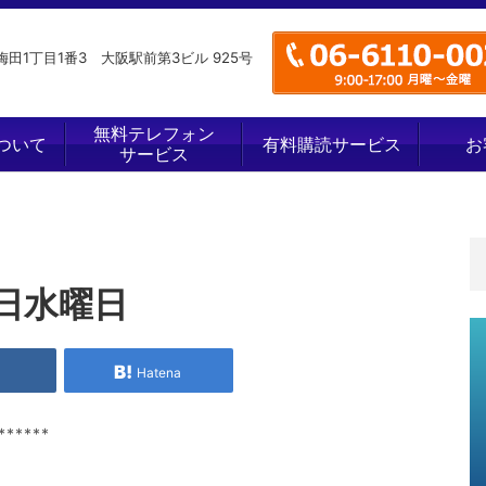
田1丁目1番3 大阪駅前第3ビル 925号
無料テレフォン
ついて
有料購読サービス
お
サービス
日水曜日
e
Hatena
******