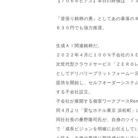
【７０６６ピアズ】本日の終値は ７３
『逆張り銘柄の勇』としてあの暴落の
６３０円でも強力推奨。
生成ＡＩ関連銘柄だ。
２０２２年４月に１００％子会社のＸ
次世代型クラウドサービス「ＺＥＲＯ
としてデリバリープラットフォーム一
提供を開始し、セルフオーダーシステ
する子会社設立。
子会社が展開する個室ワークブースRemo
同４月より「変なホテル東京 浜松町」
同社社長の桑野隆司氏が、自身のツイ
で「成長ビジョンを明確にお伝えして
と呟き、今後の業績に期待感が生じて