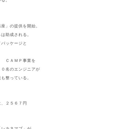
と
講座」の提供を開始。
％は助成される。
ドパッケージと
Ｌ ＣＡＭＰ事業を
６０名のエンジニアが
境も整っている。
。
は、２５６７円
「レカネマブ」が