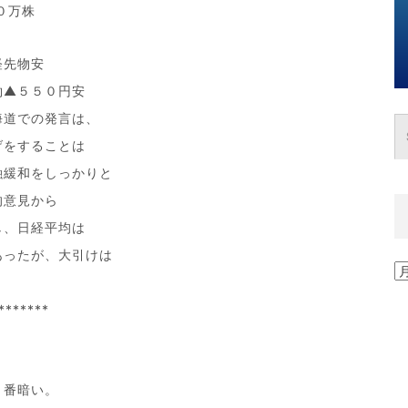
０万株
経先物安
約▲５５０円安
海道での発言は、
げをすることは
融緩和をしっかりと
的意見から
し、日経平均は
あったが、大引けは
過
去
の
*******
記
事
一
覧
１番暗い。