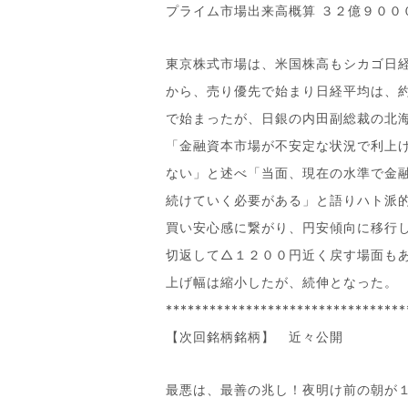
プライム市場出来高概算 ３２億９００
東京株式市場は、米国株高もシカゴ日
から、売り優先で始まり日経平均は、
で始まったが、日銀の内田副総裁の北
「金融資本市場が不安定な状況で利上
ない」と述べ「当面、現在の水準で金
続けていく必要がある」と語りハト派
買い安心感に繋がり、円安傾向に移行
切返して△１２００円近く戻す場面も
上げ幅は縮小したが、続伸となった。
*********************************
【次回銘柄銘柄】 近々公開
最悪は、最善の兆し！夜明け前の朝が