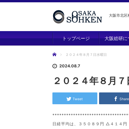
大阪市北区梅
トップページ
大阪総研に
ホーム
２０２４年８月７日水曜日
2024.08.7
２０２４年８月７
Tweet
Shar
*********************************
日経平均は、３５０８９円 △４１４円