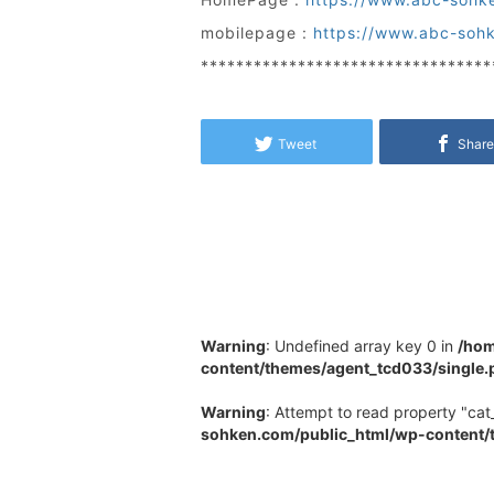
mobilepage :
https://www.abc-soh
*********************************
Tweet
Shar
Warning
: Undefined array key 0 in
/hom
content/themes/agent_tcd033/single.
Warning
: Attempt to read property "cat_
sohken.com/public_html/wp-content/