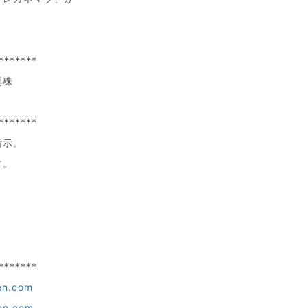
。
*******
奨株
。
*******
指示。
す。
*******
en.com
en.com