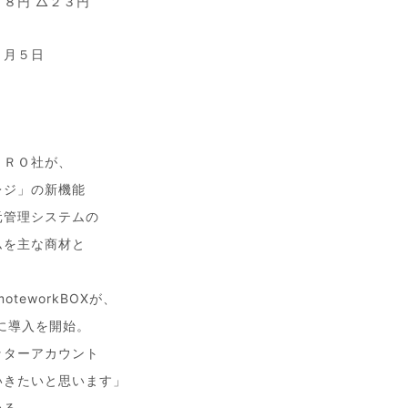
８円 △２３円
８月５日
ＥＲＯ社が、
レジ」の新機能
元管理システムの
ムを主な商材と
teworkBOXが、
に導入を開始。
ッターアカウント
いきたいと思います」
いる。