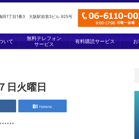
田1丁目1番3 大阪駅前第3ビル 925号
無料テレフォン
ついて
有料購読サービス
お
サービス
７日火曜日
e
Hatena
******