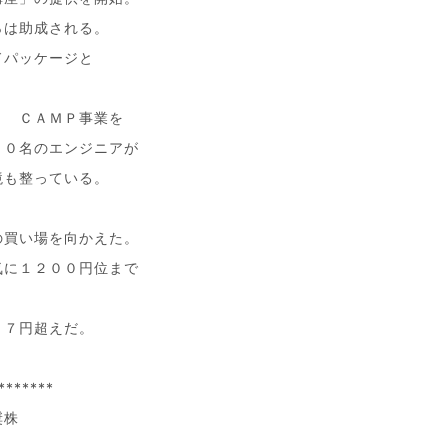
％は助成される。
ドパッケージと
Ｌ ＣＡＭＰ事業を
６０名のエンジニアが
境も整っている。
。
の買い場を向かえた。
気に１２００円位まで
！
８７円超えだ。
*******
奨株