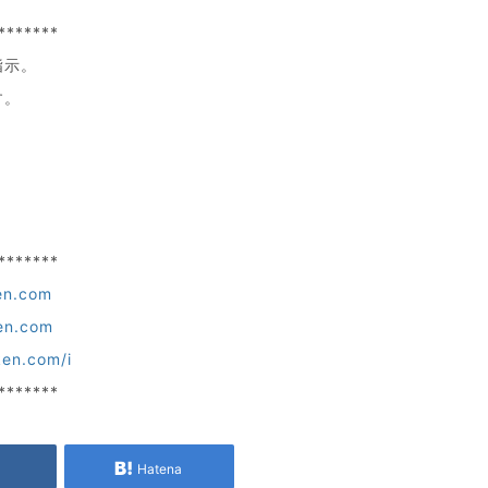
*******
指示。
す。
*******
en.com
en.com
ken.com/i
*******
e
Hatena