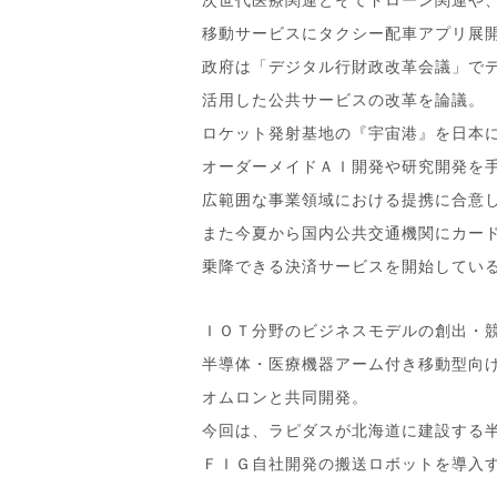
移動サービスにタクシー配車アプリ展
政府は「デジタル行財政改革会議」で
活用した公共サービスの改革を論議。
ロケット発射基地の『宇宙港』を日本
オーダーメイドＡＩ開発や研究開発を
広範囲な事業領域における提携に合意
また今夏から国内公共交通機関にカー
乗降できる決済サービスを開始してい
ＩＯＴ分野のビジネスモデルの創出・
半導体・医療機器アーム付き移動型向
オムロンと共同開発。
今回は、ラピダスが北海道に建設する
ＦＩＧ自社開発の搬送ロボットを導入