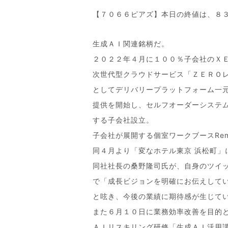
【７０６６ピアズ】本日の終値は、８３
生成ＡＩ関連銘柄だ。
２０２２年４月に１００％子会社のＸ
次世代型クラウドサービス「ＺＥＲＯ
としてデリバリープラットフォーム一
提供を開始し、セルフオーダーシステ
する子会社設立。
子会社が展開する個室ワークブースRemo
同４月より「変なホテル東京 浜松町」
同社社長の桑野隆司氏が、自身のツイ
で「成長ビジョンを明確にお伝えして
と呟き、今後の業績に期待感が生じて
また６月１０日に業務効率改善を目的
ＡＩリスキリング研修「生成ＡＩ活用