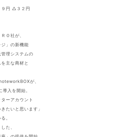
９円 △３２円
ＥＲＯ社が、
レジ」の新機能
元管理システムの
ムを主な商材と
teworkBOXが、
に導入を開始。
ッターアカウント
いきたいと思います」
いる。
とした、
講座」の提供を開始。