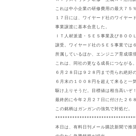
これは中小企業の研修費用の最大７５
１７日には、ワイヤード社のワイヤー
事業譲渡に基本合意した。
ＩＴ人材派遣・ＳＥＳ事業及びＢＯＯ
譲受。ワイヤード社のＳＥＳ事業では
所属しているほか、エンジニア育成環
これは、同社の更なる成長につながる
６月２８日は９２８円まで売られ絶好
６月末の１００８円を超えて来ると一
駆け上りそうだ。目標値は相当高いぞ
最終的に今年２月２７日に付けた２６
この銘柄はガンガンの強気で対処だ。
*********************************
本日は、有料日刊メール購読新聞で推
の中から急騰銘柄が続出。