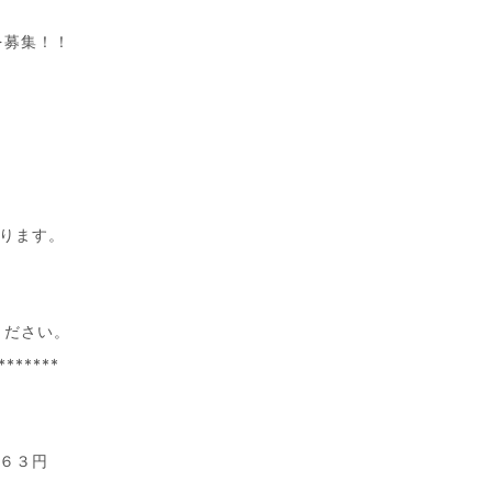
を募集！！
ります。
。
ください。
*******
３６３円