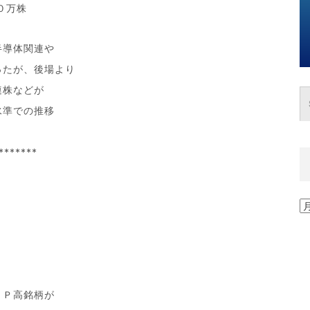
０万株
半導体関連や
ったが、後場より
連株などが
水準での推移
*******
過
去
の
記
事
一
覧
ＯＰ高銘柄が