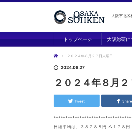
大阪市北区梅
トップページ
大阪総研に
ホーム
２０２４年８月２７日火曜日
2024.08.27
２０２４年８月２
Tweet
Shar
*********************************
日経平均は、３８２８８円 △１７８円