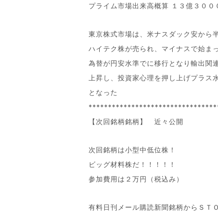
プライム市場出来高概算 １３億３００
東京株式市場は、米ナスダック安から
ハイテク株が売られ、マイナスで始ま
為替が円安水準でに移行となり輸出関
上昇し、投資家心理を押し上げプラス
となった
*********************************
【次回銘柄銘柄】 近々公開
次回銘柄は小型中低位株！
ビッグ材料株だ！！！！！
参加費用は２万円（税込み）
有料日刊メール購読新聞銘柄からＳＴ