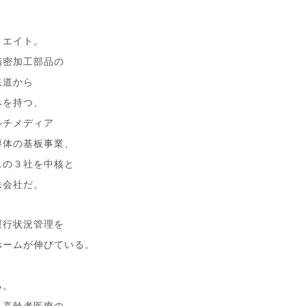
リエイト。
精密加工部品の
鉄道から
みを持つ、
ルチメディア
導体の基板事業、
スの３社を中核と
株会社だ。
運行状況管理を
ホームが伸びている。
る。
、高齢者医療の