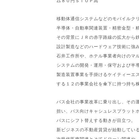
△８０円ＳＴＯＰ高
移動体通信システムなどのモバイルク
半導体・自動車関連装置・精密金型・
その背景にＪＲの赤字路線の拡大から
設計製造などのハードウェア技術に強
石井工作所や、ホテル事業者向けのマ
システムの開発・運用・保守および半
製造装置事業を手掛けるケイティーエ
する１２の事業会社を傘下に持つ持ち
バス会社の事業改革に乗り出し、その
担い、バス向けキャシュレスプラット
バスにシフト替えする動きが目立つ。
新ビジネスの不動産賃貸が始動してい
次世代医療関連とそてドローン関連や