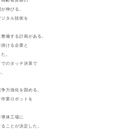
開が伸びる。
デジタル技術を
に整備する計画がある。
手掛ける企業と
した。
ドでのタッチ決算で
る。
競争力強化を固める。
け作業ロボットを
半導体工場に
することが決定した。