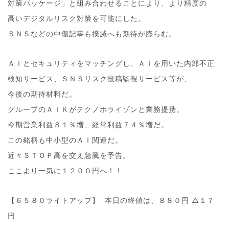
対策パッケージ」と組み合わせることにより、より精度の
高いデジタルリスク対策を可能にした。
ＳＮＳなどの中傷記事も撲滅へも期待が膨らむ。
ＡＩとセキュリティをマッチングし、ＡＩを用いた内部不正
検知サービス、ＳＮＳリスク投稿監視サービス等が、
今後の期待材料だ。
グループのＡＩＫがテクノホライゾンと業務提携。
今期営業利益８１％増、経常利益７４％増だ。
この銘柄も中小型のＡＩ関連だ。
近々ＳＴＯＰ高を交え急騰を予告。
ここより一気に１２００円へ！！
【６５８０ライトアップ】 本日の終値は、８８０円 △１７
円