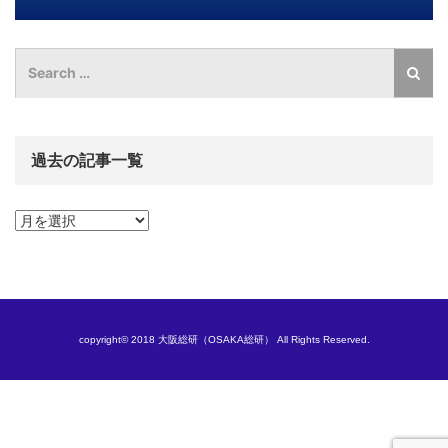
過去の記事一覧
過
去
の
記
事
一
覧
copyright© 2018 大阪総研（OSAKA総研） All Rights Reserved.