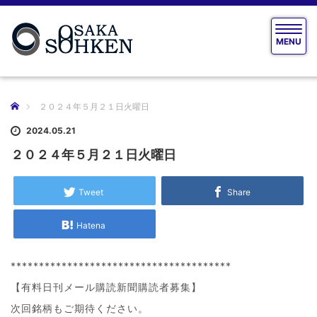
T
MENU
o
g
g
l
e
ホーム
２０２４年５月２１日火曜日
n
a
2024.05.21
v
２０２４年５月２１日火曜日
i
g
a
Tweet
Share
t
i
Hatena
o
n
***************************************
【有料日刊メール購読新聞購読者募集】
次回銘柄もご期待ください。