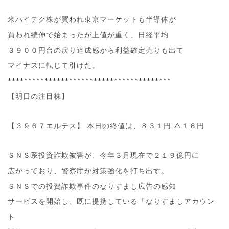
米ハイテク株が買われ東京マーケットも半導体が
買われ続伸で始まったが上値が重く、日経平均
３９００円台の戻り達成感から利益確定売りも出て
マイナスに転じて引けた。
****************************************
【明日の注目株】
【３９６７エルテス】 本日の終値は、８３１円 △１６円
ＳＮＳ系投資詐欺被害が、今年３月現在で２１９億円に
広がっており、警察庁が対策強化を打ち出す。
ＳＮＳでの投資詐欺事件のなりすまし広告の感知
サービスを開始し、既に提携している「なりすましアカウン
ト