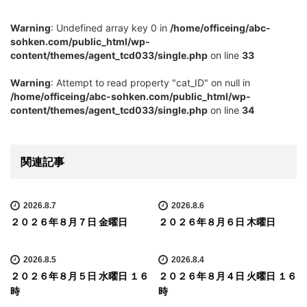
Warning
: Undefined array key 0 in
/home/officeing/abc-
sohken.com/public_html/wp-
content/themes/agent_tcd033/single.php
on line
33
Warning
: Attempt to read property "cat_ID" on null in
/home/officeing/abc-sohken.com/public_html/wp-
content/themes/agent_tcd033/single.php
on line
34
関連記事
2026.8.7
2026.8.6
２０２６年８月７日 金曜日
２０２６年８月６日 木曜日
2026.8.5
2026.8.4
２０２６年８月５日 水曜日 １６
２０２６年８月４日 火曜日 １６
時
時