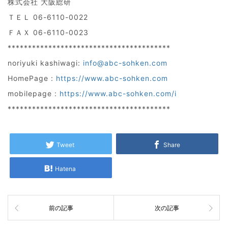
株式会社 大阪総研
ＴＥＬ 06-6110-0022
ＦＡＸ 06-6110-0023
****************************************
noriyuki kashiwagi:
info@abc-sohken.com
HomePage :
https://www.abc-sohken.com
mobilepage :
https://www.abc-sohken.com/i
****************************************
Tweet
Share
Hatena
前の記事
次の記事