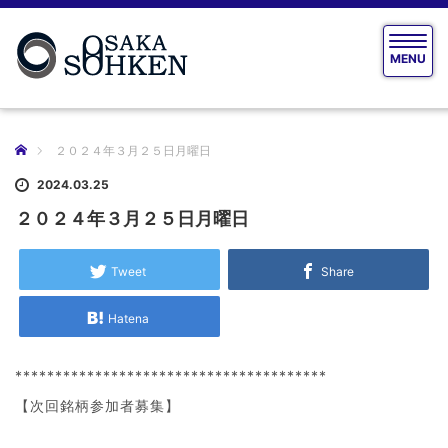
T
MENU
o
g
g
l
e
ホーム
２０２４年３月２５日月曜日
n
a
2024.03.25
v
２０２４年３月２５日月曜日
i
g
a
Tweet
Share
t
i
Hatena
o
n
***************************************
【次回銘柄参加者募集】