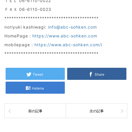
ＴＥＬ 06-6110-0022
ＦＡＸ 06-6110-0023
****************************************
noriyuki kashiwagi:
info@abc-sohken.com
HomePage :
https://www.abc-sohken.com
mobilepage :
https://www.abc-sohken.com/i
****************************************
Tweet
Share
Hatena
前の記事
次の記事