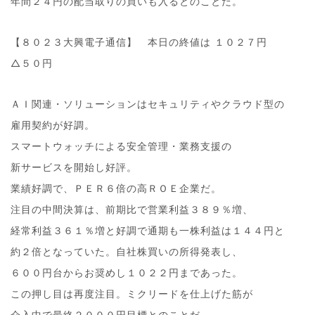
年間２４円の配当取りの買いも入るとのことだ。
【８０２３大興電子通信】 本日の終値は １０２７円
△５０円
ＡＩ関連・ソリューションはセキュリティやクラウド型の
雇用契約が好調。
スマートウォッチによる安全管理・業務支援の
新サービスを開始し好評。
業績好調で、ＰＥＲ６倍の高ＲＯＥ企業だ。
注目の中間決算は、前期比で営業利益３８９％増、
経常利益３６１％増と好調で通期も一株利益は１４４円と
約２倍となっていた。自社株買いの所得発表し、
６００円台からお奨めし１０２２円まであった。
この押し目は再度注目。ミクリードを仕上げた筋が
介入中で最終２０００円目標とのことだ。