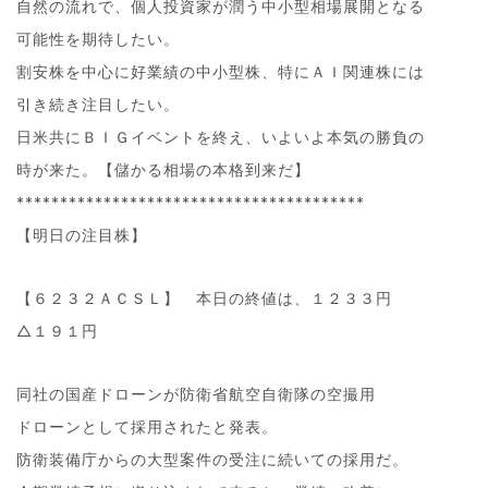
自然の流れで、個人投資家が潤う中小型相場展開となる
可能性を期待したい。
割安株を中心に好業績の中小型株、特にＡＩ関連株には
引き続き注目したい。
日米共にＢＩＧイベントを終え、いよいよ本気の勝負の
時が来た。【儲かる相場の本格到来だ】
****************************************
【明日の注目株】
【６２３２ＡＣＳＬ】 本日の終値は、１２３３円
△１９１円
同社の国産ドローンが防衛省航空自衛隊の空撮用
ドローンとして採用されたと発表。
防衛装備庁からの大型案件の受注に続いての採用だ。