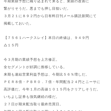
今期業績予想に織り込まれて来ると、業績の改善に
繋がりそうだ。悪までも押し目狙いだ。
３月２１に８９２円から日有料日刊メール購読新聞にて
掲載しておいた。
【７５６１ハークスレイ】本日の終値は、９４９円
△１５円
今３月期の業績予想を上方修正。
全セグメントが好調に推移している。
来期も連結営業利益予想は、今期比５６％増しだ。
ＰＥＲ８倍・ＰＢＲ０．７倍・年間配当２４円とニーサに
高評価だ。今年１月の高値１０１５円をクリアしそうだ。
いちよし証券も強気継続の様だ。
２７日が期末配当取り最終売買日。