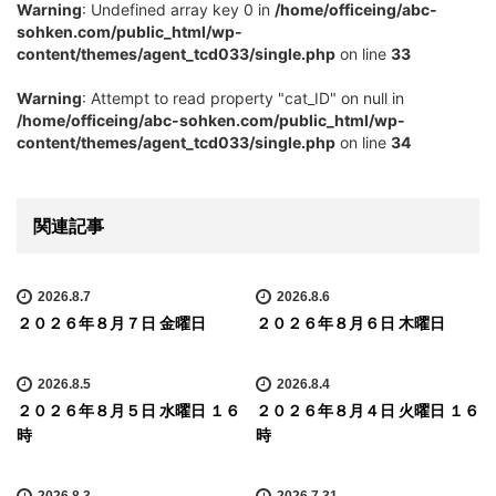
Warning
: Undefined array key 0 in
/home/officeing/abc-
sohken.com/public_html/wp-
content/themes/agent_tcd033/single.php
on line
33
Warning
: Attempt to read property "cat_ID" on null in
/home/officeing/abc-sohken.com/public_html/wp-
content/themes/agent_tcd033/single.php
on line
34
関連記事
2026.8.7
2026.8.6
２０２６年８月７日 金曜日
２０２６年８月６日 木曜日
2026.8.5
2026.8.4
２０２６年８月５日 水曜日 １６
２０２６年８月４日 火曜日 １６
時
時