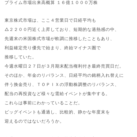
プライム市場出来高概算 １６億１０００万株
東京株式市場は、ここ４営業日で日経平均も
△２２００円近く上昇しており、短期的な過熱感の中、
先週末の米国株式市場が軟調に推移したこともあり、
利益確定売り優先で始まり、終始マイナス圏で
推移していた。
今週水曜日２７日が３月期末配当権利付き最終売買日だ。
そのほか、年金のリバランス、日経平均の銘柄入れ替えに
伴う換金売り、ＴＯＰＩＸの浮動株調整のリバランス、
配当の再投資など様々な需給イベントが集中する。
これらは事前にわかっていることだ。
ビッグイベントも通過し、比較的、静かな年度末を
迎えるのではないだろうか。