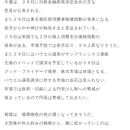
今週は、２８日に日銀金融政策決定会合の主な
意見が公表される。
また２９日は東京都区部消費者物価指数が発表になる。
前月からやや伸びが鈍化すると見込まれている。
２９日は米国でも２月の個人消費支出価格指数の
発表がある。市場予想では前月比０．５％上昇なりそうだ。
また２９日にはパウエル議長がサンフランシスコ連銀
主催のイベントで講演を予定しているが２９日は
グッド・フライデーで債券、株式市場は休場となる。
パウエル議長講演に対する市場の反応は見られない。
市場では政府・日銀による円安けん制への警戒が
強まっているので円高は警戒しておきたい。
相場は、循環物色の色が濃くなってきそうだ。
大型株や外人好みの銘柄から、横に拡がっていくのは、