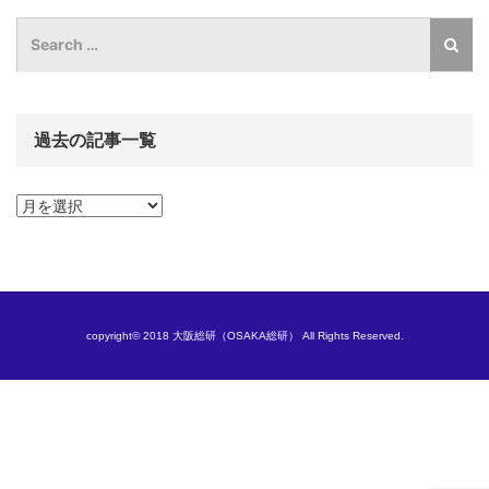
過去の記事一覧
過
去
の
記
事
一
覧
copyright© 2018 大阪総研（OSAKA総研） All Rights Reserved.