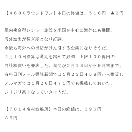
【４６８０ラウンドワン】本日の終値は、５１６円 ▲２円
屋内複合型レジャー施設を米国を中心に海外にも展開。
海外進出が稼ぎ頭となり好調。
今後も海外への出店がけん引する企業になりそうだ。
２月１０日決算は通期を踏めて好調。上限１００億円の
自社株買いを発表した。期間が２月１３日から９月末まで。
有料日刊メール購読新聞では１月２３日４５８円から推奨し
メルマガでは１月２６日４７１円でも掲載しておいた。
ジリジリ高くなっていきそうだ。
【７０１４名村造船所】本日の終値は、３９６円
△５円