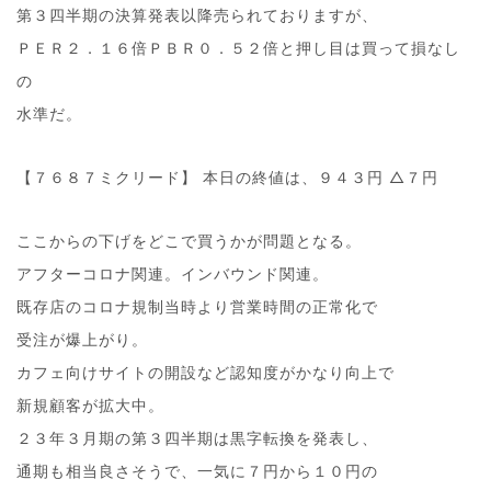
第３四半期の決算発表以降売られておりますが、
ＰＥＲ２．１６倍ＰＢＲ０．５２倍と押し目は買って損なし
の
水準だ。
【７６８７ミクリード】 本日の終値は、９４３円 △７円
ここからの下げをどこで買うかが問題となる。
アフターコロナ関連。インバウンド関連。
既存店のコロナ規制当時より営業時間の正常化で
受注が爆上がり。
カフェ向けサイトの開設など認知度がかなり向上で
新規顧客が拡大中。
２３年３月期の第３四半期は黒字転換を発表し、
通期も相当良さそうで、一気に７円から１０円の