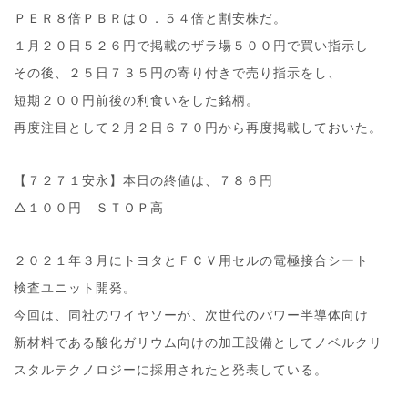
ＰＥＲ８倍ＰＢＲは０．５４倍と割安株だ。
１月２０日５２６円で掲載のザラ場５００円で買い指示し
その後、２５日７３５円の寄り付きで売り指示をし、
短期２００円前後の利食いをした銘柄。
再度注目として２月２日６７０円から再度掲載しておいた。
【７２７１安永】本日の終値は、７８６円
△１００円 ＳＴＯＰ高
２０２１年３月にトヨタとＦＣＶ用セルの電極接合シート
検査ユニット開発。
今回は、同社のワイヤソーが、次世代のパワー半導体向け
新材料である酸化ガリウム向けの加工設備としてノベルクリ
スタルテクノロジーに採用されたと発表している。