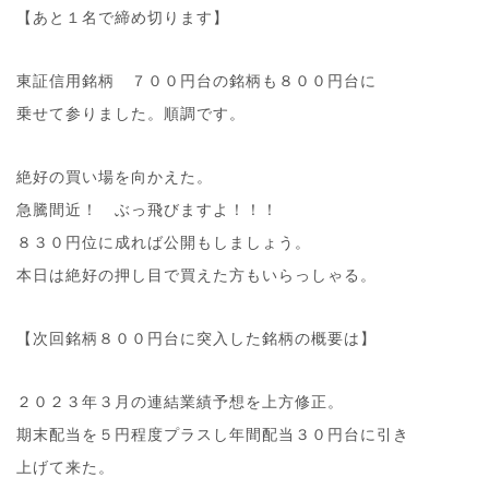
【あと１名で締め切ります】
東証信用銘柄 ７００円台の銘柄も８００円台に
乗せて参りました。順調です。
絶好の買い場を向かえた。
急騰間近！ ぶっ飛びますよ！！！
８３０円位に成れば公開もしましょう。
本日は絶好の押し目で買えた方もいらっしゃる。
【次回銘柄８００円台に突入した銘柄の概要は】
２０２３年３月の連結業績予想を上方修正。
期末配当を５円程度プラスし年間配当３０円台に引き
上げて来た。