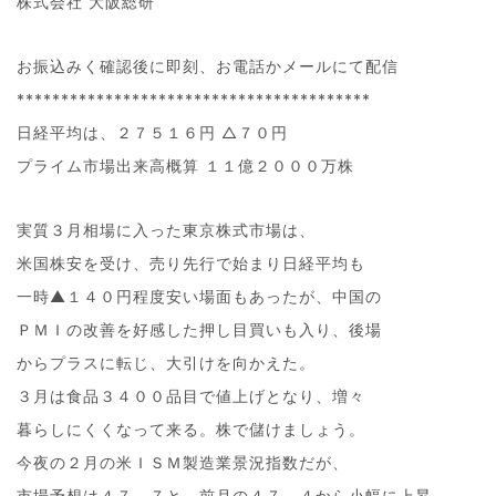
株式会社 大阪総研
お振込みく確認後に即刻、お電話かメールにて配信
****************************************
日経平均は、２７５１６円 △７０円
プライム市場出来高概算 １１億２０００万株
実質３月相場に入った東京株式市場は、
米国株安を受け、売り先行で始まり日経平均も
一時▲１４０円程度安い場面もあったが、中国の
ＰＭＩの改善を好感した押し目買いも入り、後場
からプラスに転じ、大引けを向かえた。
３月は食品３４００品目で値上げとなり、増々
暮らしにくくなって来る。株で儲けましょう。
今夜の２月の米ＩＳＭ製造業景況指数だが、
市場予想は４７．７と、前月の４７．４から小幅に上昇