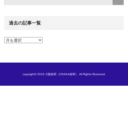
過去の記事一覧
過
去
の
記
事
一
覧
copyright© 2018 大阪総研（OSAKA総研） All Rights Reserved.