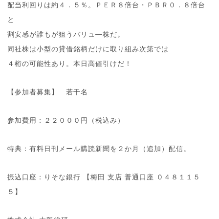
配当利回りは約４．５％。ＰＥＲ８倍台・ＰＢＲ０．８倍台
と
割安感が誰もが狙うバリュ―株だ。
同社株は小型の貸借銘柄だけに取り組み次第では
４桁の可能性あり。本日高値引けだ！
【参加者募集】 若干名
参加費用：２２０００円（税込み）
特典：有料日刊メール購読新聞を２か月（追加）配信。
振込口座：りそな銀行 【梅田 支店 普通口座 ０４８１１５
５】