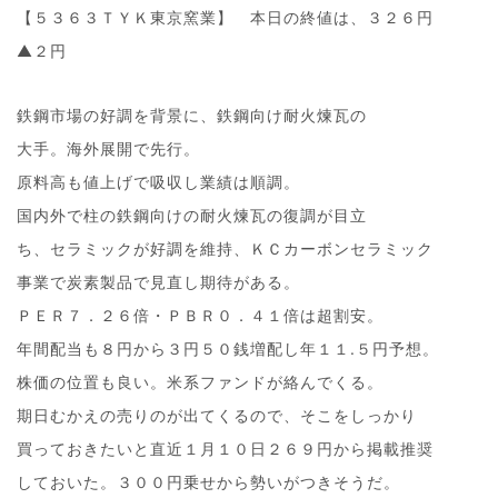
【５３６３ＴＹＫ東京窯業】 本日の終値は、３２６円
▲２円
鉄鋼市場の好調を背景に、鉄鋼向け耐火煉瓦の
大手。海外展開で先行。
原料高も値上げで吸収し業績は順調。
国内外で柱の鉄鋼向けの耐火煉瓦の復調が目立
ち、セラミックが好調を維持、ＫＣカーボンセラミック
事業で炭素製品で見直し期待がある。
ＰＥＲ７．２６倍・ＰＢＲ０．４１倍は超割安。
年間配当も８円から３円５０銭増配し年１１.５円予想。
株価の位置も良い。米系ファンドが絡んでくる。
期日むかえの売りのが出てくるので、そこをしっかり
買っておきたいと直近１月１０日２６９円から掲載推奨
しておいた。３００円乗せから勢いがつきそうだ。