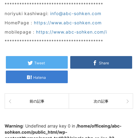
****************************************
noriyuki kashiwagi:
info@abc-sohken.com
HomePage :
https://www.abc-sohken.com
mobilepage :
https://www.abc-sohken.com/i
****************************************
Tweet
Share
Hatena
前の記事
次の記事
Warning
: Undefined array key 0 in
/home/officeing/abc-
sohken.com/public_html/wp-