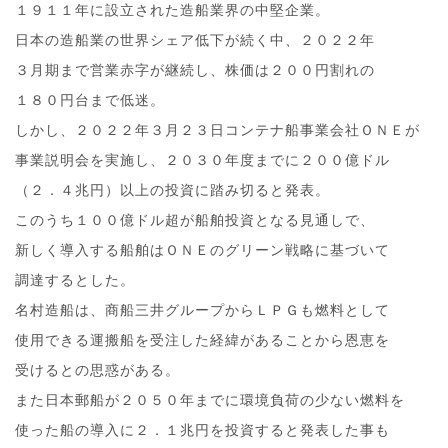
１９１１年に設立された造船業界の中堅企業。
日本の造船業の世界シェア低下が続く中、２０２２年
３月期まで営業赤字が継続し、株価は２００円割れの
１８０円台まで低迷。
しかし、２０２２年３月２３日コンテナ船事業会社ＯＮＥが
事業説明会を実施し、２０３０年度までに２００億ドル
（２．４兆円）以上の投資に踏み切ると発表。
このうち１００億ドル超が船舶投資となる見通しで、
新しく導入する船舶はＯＮＥのグリーン戦略に基づいて
調達するとした。
名村造船は、商船三井グループからＬＰＧも燃料として
使用できる運搬船を受注した経緯があることから恩恵を
受けるとの思惑がある。
また日本郵船が２０５０年までに環境負荷の少ない燃料を
使った船の導入に２．１兆円を投資すると発表した事も