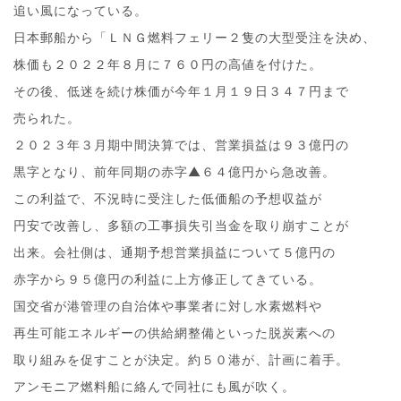
追い風になっている。
日本郵船から「ＬＮＧ燃料フェリー２隻の大型受注を決め、
株価も２０２２年８月に７６０円の高値を付けた。
その後、低迷を続け株価が今年１月１９日３４７円まで
売られた。
２０２３年３月期中間決算では、営業損益は９３億円の
黒字となり、前年同期の赤字▲６４億円から急改善。
この利益で、不況時に受注した低価船の予想収益が
円安で改善し、多額の工事損失引当金を取り崩すことが
出来。会社側は、通期予想営業損益について５億円の
赤字から９５億円の利益に上方修正してきている。
国交省が港管理の自治体や事業者に対し水素燃料や
再生可能エネルギーの供給網整備といった脱炭素への
取り組みを促すことが決定。約５０港が、計画に着手。
アンモニア燃料船に絡んで同社にも風が吹く。