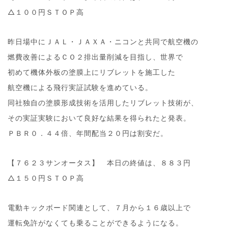
△１００円ＳＴＯＰ高
昨日場中にＪＡＬ・ＪＡＸＡ・ニコンと共同で航空機の
燃費改善によるＣＯ２排出量削減を目指し、世界で
初めて機体外板の塗膜上にリブレットを施工した
航空機による飛行実証試験を進めている。
同社独自の塗膜形成技術を活用したリブレット技術が、
その実証実験において良好な結果を得られたと発表。
ＰＢＲ０．４４倍、年間配当２０円は割安だ。
【７６２３サンオータス】 本日の終値は、８８３円
△１５０円ＳＴＯＰ高
電動キックボード関連として、７月から１６歳以上で
運転免許がなくても乗ることができるようになる。