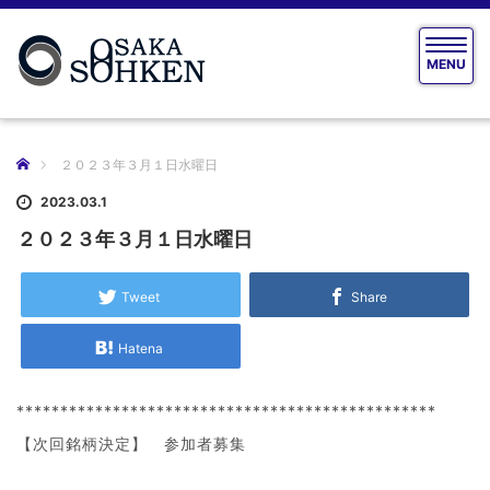
T
MENU
o
g
g
l
e
ホーム
２０２３年３月１日水曜日
n
a
2023.03.1
v
２０２３年３月１日水曜日
i
g
a
Tweet
Share
t
i
Hatena
o
n
************************************************
【次回銘柄決定】 参加者募集