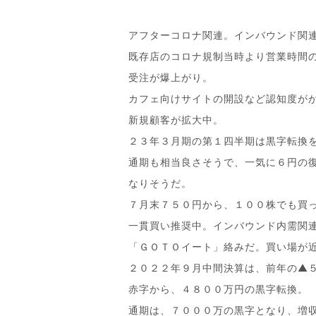
アフターコロナ関連。インバウンド関
既存店のコロナ規制当時より営業時間
受注が爆上がり。
カフェ向けサイトの開設など認知度が
新規顧客が拡大中。
２３年３月期の第１四半期は黒字転換
通期も相当良さそうで、一気に６円の
なりそうだ。
７月末７５０円から、１００株でも買
一貫買い推奨中。インバウンド内需関
「ＧＯＴＯイート」絡みだ。買い場が
２０２２年９月中間決算は、前年の▲
赤字から、４８００万円の黒字転換。
通期は、７０００万の黒字となり、増