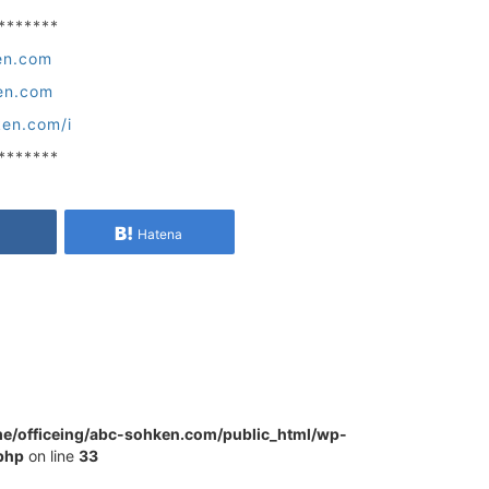
*******
en.com
en.com
ken.com/i
*******
e
Hatena
e/officeing/abc-sohken.com/public_html/wp-
php
on line
33