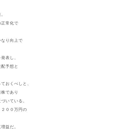
連。
の正常化で
かなり向上で
を発表し、
復配予想と
っておくべしと、
連株であり
近づいている。
５２００万円の
収増益だ。