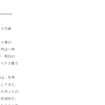
*******
００万株
テク株の
平均は一時
が、明日の
マイナス圏で
値は、年率
正してきた。
９か月ぶりの
悪化傾向だ。