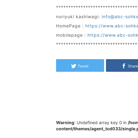
*********************************
noriyuki kashiwagi:
info@abc-sohk
HomePage :
https://www.abc-sohk
mobilepage :
https://www.abc-soh
*********************************
Tweet
Shar
Warning
: Undefined array key 0 in
/hom
content/themes/agent_tcd033/single.