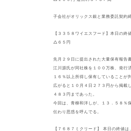
子会社がオリックス銀と業務委託契約
【３３５８ワイエスフード】本日の終
△６５円
先月２９日に提出された大量保有報告
江川源氏が同社株を１００万株、発行
１６％以上所得し保有していることが
広がると１０月４日２７３円から掲載
４８３円まであった。
今回は、青柳和洋しが、１３．５８％
伝わり思惑を呼んでる。
【７６８７ミクリード】 本日の終値は