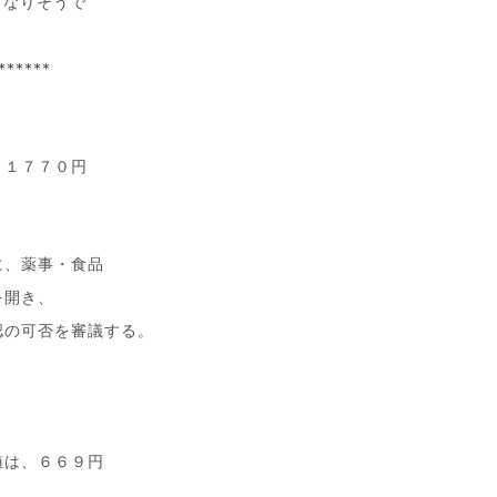
となりそうで
******
、１７７０円
に、薬事・食品
を開き、
認の可否を審議する。
。
値は、６６９円