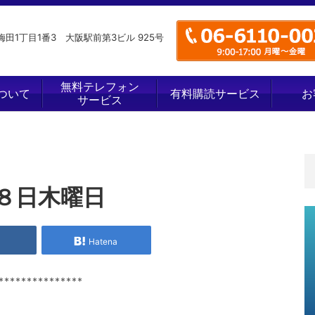
田1丁目1番3 大阪駅前第3ビル 925号
無料テレフォン
ついて
有料購読サービス
お
サービス
８日木曜日
e
Hatena
***************
】