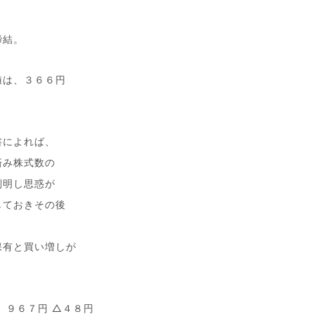
締結。
値は、３６６円
書によれば、
済み株式数の
判明し思惑が
しておきその後
保有と買い増しが
、９６７円 △４８円