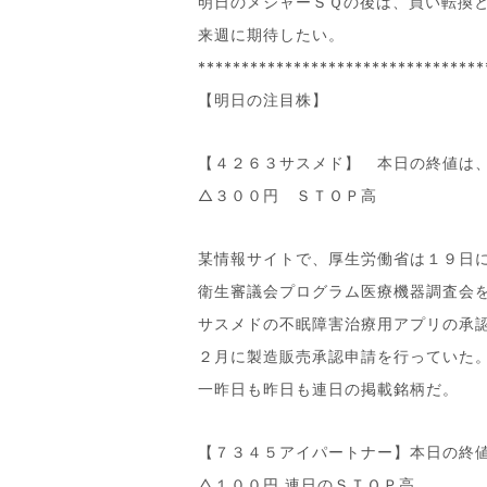
明日のメジャーＳＱの後は、買い転換
来週に期待したい。
*********************************
【明日の注目株】
【４２６３サスメド】 本日の終値は
△３００円 ＳＴＯＰ高
某情報サイトで、厚生労働省は１９日
衛生審議会プログラム医療機器調査会
サスメドの不眠障害治療用アプリの承
２月に製造販売承認申請を行っていた
一昨日も昨日も連日の掲載銘柄だ。
【７３４５アイパートナー】本日の終
△１００円 連日のＳＴＯＰ高