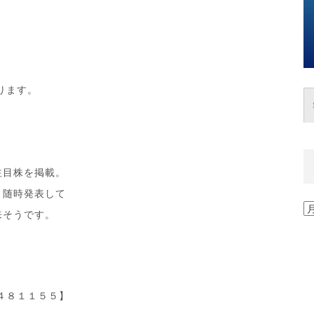
ります。
注目株を掲載。
、随時発表して
過
来そうです。
去
の
記
事
一
覧
０４８１１５５】