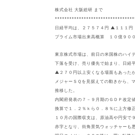
株式会社 大阪総研 まで
*********************************
日経平均は、２７５７４円 ▲１１１円
プライム市場出来高概算 １０億９０
東京株式市場は、前日の米国株のハイ
下落を受け、売り優先で始まり、日経
▲２７０円以上安くなる場面もあった
メジャーＳＱを見据えての動きから、
推移した。
内閣府発表の７－９月期のＧＤＰ改定
換算で１．２％ｋら０．８％に上方修
１０月の国際収支は、原油高や円安で
赤字となり、街角景気ウォッチャーも