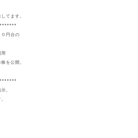
示してます。
*******
００円台の
利用
命株を公開。
*******
指示。
す。