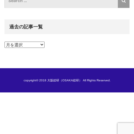
過去の記事一覧
過
去
の
記
事
一
覧
copyright© 2018 大阪総研（OSAKA総研） All Rights Reserved.