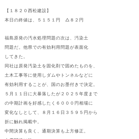
【１８２０西松建設】
本日の終値は、５１５１円 △８２円
福島原発の汚水処理問題の次は、汚染土
問題だ。他県での有効利用問題が表面化
してきた。
同社は原発汚染土を固化剤で固めたものを、
土木工事等に使用しダムやトンネルなどに
有効利用することが、国のお墨付きで決定。
５月１１日に大暴落したが２０２５年度まで
の中期計画を好感したく６０００円相場に
変化なしとして、８月１６日３５９５円から
折に触れ掲載中。
中間決算も良く、通期決算も上方修正。