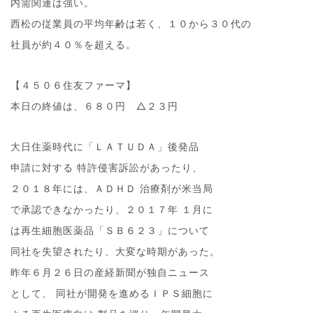
内需関連は強い。
西松の従業員の平均年齢は若く、１０から３０代の
社員が約４０％を超える。
【４５０６住友ファーマ】
本日の終値は、６８０円 △２３円
大日住薬時代に「ＬＡＴＵＤＡ」後発品
申請に対する 特許侵害訴訟があったり、
２０１８年には、ＡＤＨＤ 治療剤が米当局
で承認できなかったり、２０１７年 １月に
は再生細胞医薬品「ＳＢ６２３」について
同社を失望されたり、大変な時期があった。
昨年６月２６日の産経新聞が独自ニュース
として、 同社が開発を進めるＩＰＳ細胞に