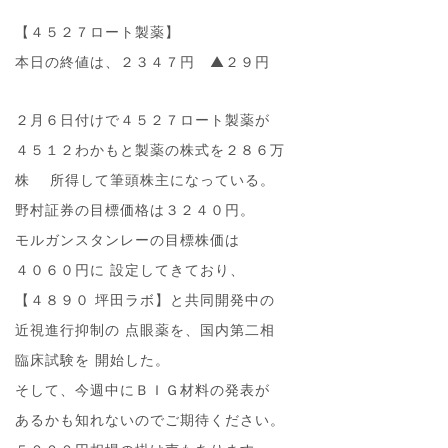
【４５２７ロート製薬】
本日の終値は、２３４７円 ▲２９円
２月６日付けで４５２７ロート製薬が
４５１２わかもと製薬の株式を２８６万
株 所得して筆頭株主になっている。
野村証券の目標価格は３２４０円。
モルガンスタンレーの目標株価は
４０６０円に 設定してきており、
【４８９０ 坪田ラボ】と共同開発中の
近視進行抑制の 点眼薬を、国内第二相
臨床試験を 開始した。
そして、今週中にＢＩＧ材料の発表が
あるかも知れないのでご期待ください。