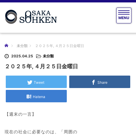
T
MENU
o
g
g
l
e
ホーム
未分類
２０２５年, ４月２５日金曜日
n
a
2025.04.25
未分類
v
２０２５年, ４月２５日金曜日
i
g
a
Tweet
Share
t
i
Hatena
o
n
【週末の一言】
現在の社会に必要なのは、「周囲の