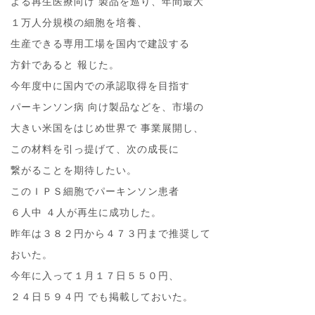
よる再生医療向け 製品を巡り、年間最大
１万人分規模の細胞を培養、
生産できる専用工場を国内で建設する
方針であると 報じた。
今年度中に国内での承認取得を目指す
パーキンソン病 向け製品などを、市場の
大きい米国をはじめ世界で 事業展開し、
この材料を引っ提げて、次の成長に
繋がることを期待したい。
このＩＰＳ細胞でパーキンソン患者
６人中 ４人が再生に成功した。
昨年は３８２円から４７３円まで推奨して
おいた。
今年に入って１月１７日５５０円、
２４日５９４円 でも掲載しておいた。