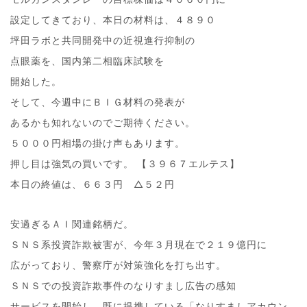
設定してきており、本日の材料は、４８９０
坪田ラボと共同開発中の近視進行抑制の
点眼薬を、国内第二相臨床試験を
開始した。
そして、今週中にＢＩＧ材料の発表が
あるかも知れないのでご期待ください。
５０００円相場の掛け声もあります。
押し目は強気の買いです。 【３９６７エルテス】
本日の終値は、６６３円 △５２円
安過ぎるＡＩ関連銘柄だ。
ＳＮＳ系投資詐欺被害が、今年３月現在で２１９億円に
広がっており、警察庁が対策強化を打ち出す。
ＳＮＳでの投資詐欺事件のなりすまし広告の感知
サービスを開始し、既に提携している「なりすましアカウン