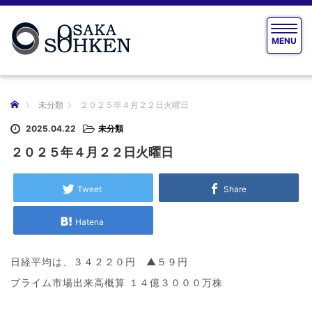
T
MENU
o
g
g
l
e
ホーム
未分類
２０２５年４月２２日火曜日
n
a
2025.04.22
未分類
v
２０２５年４月２２日火曜日
i
g
a
Tweet
Share
t
i
Hatena
o
n
日経平均は、３４２２０円 ▲５９円
プライム市場出来高概算 １４億３０００万株