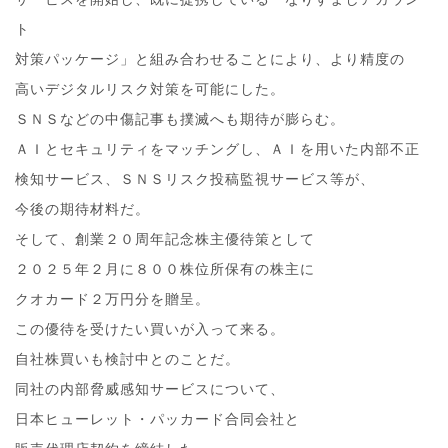
ト
対策パッケージ」と組み合わせることにより、より精度の
高いデジタルリスク対策を可能にした。
ＳＮＳなどの中傷記事も撲滅へも期待が膨らむ。
ＡＩとセキュリティをマッチングし、ＡＩを用いた内部不正
検知サービス、ＳＮＳリスク投稿監視サービス等が、
今後の期待材料だ。
そして、創業２０周年記念株主優待策として
２０２５年２月に８００株位所保有の株主に
クオカード２万円分を贈呈。
この優待を受けたい買いが入って来る。
自社株買いも検討中とのことだ。
同社の内部脅威感知サービスについて、
日本ヒューレット・パッカード合同会社と