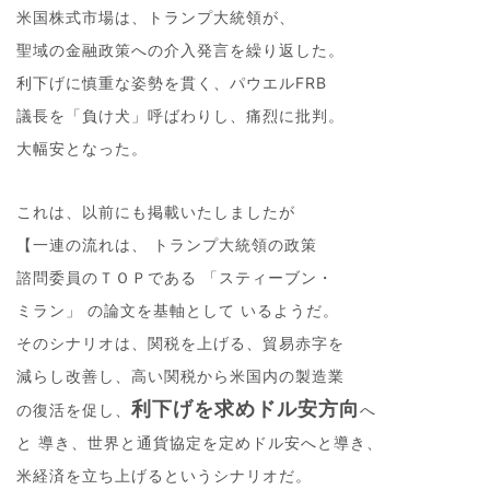
米国株式市場は、トランプ大統領が、
聖域の金融政策への介入発言を繰り返した。
利下げに慎重な姿勢を貫く、パウエルFRB
議長を「負け犬」呼ばわりし、痛烈に批判。
大幅安となった。
これは、以前にも掲載いたしましたが
【一連の流れは、 トランプ大統領の政策
諮問委員のＴＯＰである 「スティーブン・
ミラン」 の論文を基軸として いるようだ。
そのシナリオは、関税を上げる、貿易赤字を
減らし改善し、高い関税から米国内の製造業
利下げを求めドル安方向
の復活を促し、
へ
と 導き、世界と通貨協定を定めドル安へと導き、
米経済を立ち上げるというシナリオだ。