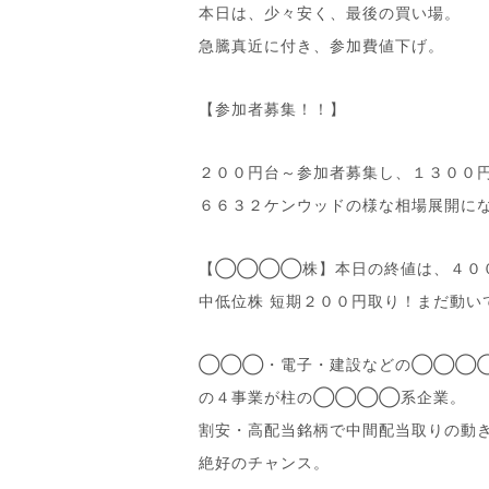
本日は、少々安く、最後の買い場。
急騰真近に付き、参加費値下げ。
【参加者募集！！】
２００円台～参加者募集し、１３００
６６３２ケンウッドの様な相場展開に
【◯◯◯◯株】本日の終値は、４０
中低位株 短期２００円取り！まだ動い
◯◯◯・電子・建設などの◯◯◯
の４事業が柱の◯◯◯◯系企業。
割安・高配当銘柄で中間配当取りの動
絶好のチャンス。