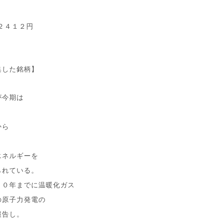
２４１２円
集した銘柄】
が今期は
から
エネルギーを
られている。
５０年までに温暖化ガス
の原子力発電の
報告し。