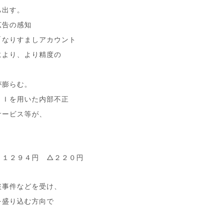
ち出す。
広告の感知
「なりすましアカウント
により、より精度の
。
が膨らむ。
ＡＩを用いた内部不正
サービス等が、
、１２９４円 △２２０円
盗事件などを受け、
を盛り込む方向で