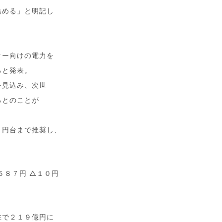
進める」と明記し
。
ター向けの電力を
ると発表。
を見込み、次世
るとのことが
０円台まで推奨し、
５８７円 △１０円
在で２１９億円に