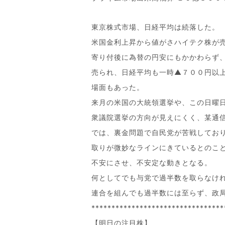
東京株式市場、日経平均は続落した。
米国金利上昇から値がさハイテク株が
寄り付後に為替の円安にもかかわらず
売られ、日経平均も一時▲７００円以
場面もあった。
来月の米国の大統領選挙や、この日曜
衆議院選挙の方向が見えにくく、某通
では、裏金問題で自民党が苦戦してお
取りが微妙なラインにきているとのこ
不安にさせ、不安定な動きとなる。
何としてでも与党で過半数を取らなけ
連合を組んでも過半数には至らず、政
*********************************
【明日の注目株】