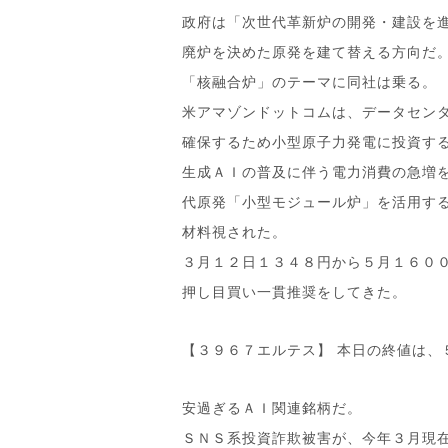
政府は「次世代革新炉の開発・建設を
廃炉を決めた原発を建て替える方向だ
「核融合炉」のテーマに同社は乗る。
米アマゾンドットコムは、データセン
確保するため小型原子力発電に投資す
生成ＡＩの普及に伴う電力消費の急増
代原発「小型モジュール炉」を活用す
材料視された。
３月１２日１３４８円から５月１６０
押し目買い一貫推奨をしてきた。
【３９６７エルテス】 本日の終値は、
安過ぎるＡＩ関連銘柄だ。
ＳＮＳ系投資詐欺被害が、今年３月現