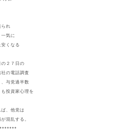
売られ
、一気に
上安くなる
日の２７日の
信社の電話調査
り、与党過半数
とも投資家心理を
れば、他党は
局が混乱する。
*******