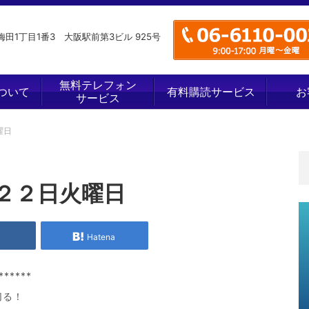
田1丁目1番3 大阪駅前第3ビル 925号
無料テレフォン
ついて
有料購読サービス
お
サービス
曜日
２２日火曜日
e
Hatena
******
切る！