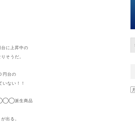
円台に上昇中の
なりそうだ。
０円台の
ていない！！
過
去
◯◯◯派生商品
の
記
事
きが出る。
一
覧