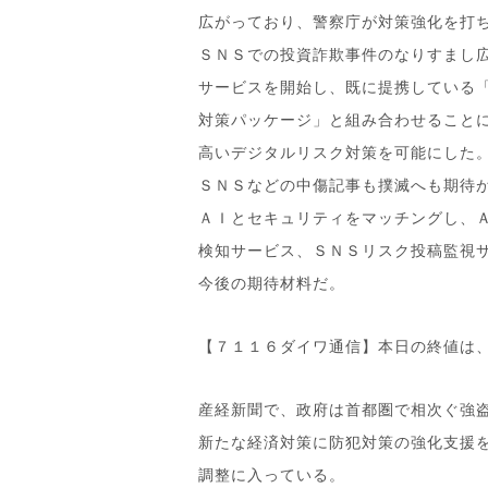
広がっており、警察庁が対策強化を打
ＳＮＳでの投資詐欺事件のなりすまし
サービスを開始し、既に提携している
対策パッケージ」と組み合わせること
高いデジタルリスク対策を可能にした
ＳＮＳなどの中傷記事も撲滅へも期待
ＡＩとセキュリティをマッチングし、
検知サービス、ＳＮＳリスク投稿監視
今後の期待材料だ。
【７１１６ダイワ通信】本日の終値は
産経新聞で、政府は首都圏で相次ぐ強
新たな経済対策に防犯対策の強化支援
調整に入っている。