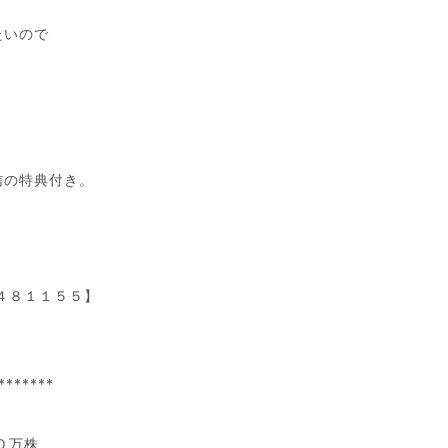
たいので
信の特典付き。
０４８１１５５】
*******
０万株