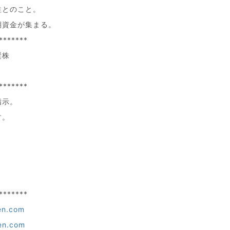
柱とのこと。
期資金が集まる。
*******
奨株
*******
指示。
す。
*******
en.com
en.com