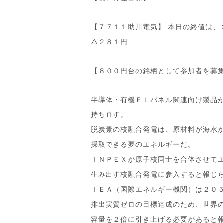
【７７１１助川電気】 本日の終値は、
△２８１円
【８００円台の銘柄として参加者を募
半導体・有機ＥＬパネル関連向け製品
持ち直す。
脱炭素の核融合発電は、原材料が海水
採取できる夢のエネルギーだ。
ＩＮＰＥＸが原子核同士を合体させて
生み出す核融合発電に参入すると報じ
ＩＥＡ（国際エネルギー機関）は２０
排出実質ゼロの目標達成のため、世界
容量を２倍に引き上げる必要があると