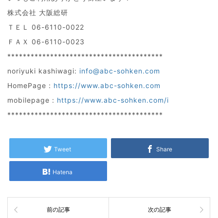
株式会社 大阪総研
ＴＥＬ 06-6110-0022
ＦＡＸ 06-6110-0023
****************************************
noriyuki kashiwagi:
info@abc-sohken.com
HomePage :
https://www.abc-sohken.com
mobilepage :
https://www.abc-sohken.com/i
****************************************
Tweet
Share
Hatena
前の記事
次の記事