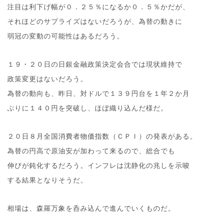
注目は利下げ幅が０．２５％になるか０．５％かだが、
それほどのサプライズはないだろうが、為替の動きに
弱冠の変動の可能性はあるだろう。
１９・２０日の日銀金融政策決定会合では現状維持で
政策変更はないだろう。
為替の動向も、昨日、対ドルで１３９円台を１年２か月
ぶりに１４０円を突破し、ほぼ織り込んだ様だ。
２０日８月全国消費者物価指数（ＣＰＩ）の発表がある。
為替の円高で原油安が加わって来るので、総合でも
伸びが鈍化するだろう。インフレは沈静化の兆しを示唆
する結果となりそうだ。
相場は、森羅万象を呑み込んで進んでいくものだ。