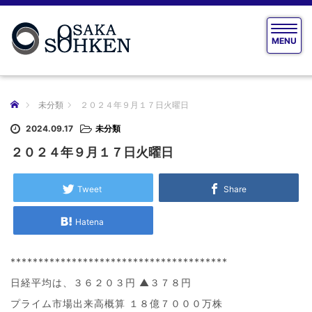
T
MENU
o
g
g
l
e
ホーム
未分類
２０２４年９月１７日火曜日
n
a
2024.09.17
未分類
v
２０２４年９月１７日火曜日
i
g
a
Tweet
Share
t
i
Hatena
o
n
***************************************
日経平均は、３６２０３円 ▲３７８円
プライム市場出来高概算 １８億７０００万株