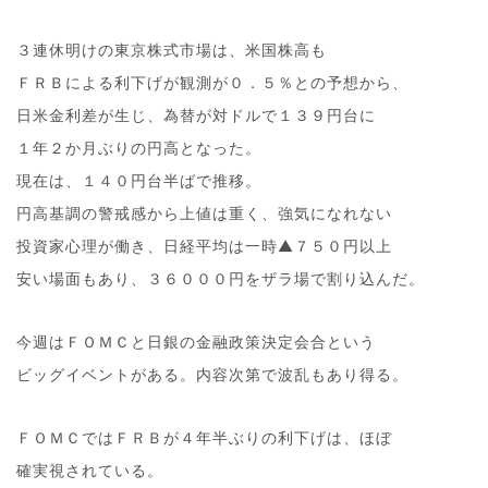
３連休明けの東京株式市場は、米国株高も
ＦＲＢによる利下げが観測が０．５％との予想から、
日米金利差が生じ、為替が対ドルで１３９円台に
１年２か月ぶりの円高となった。
現在は、１４０円台半ばで推移。
円高基調の警戒感から上値は重く、強気になれない
投資家心理が働き、日経平均は一時▲７５０円以上
安い場面もあり、３６０００円をザラ場で割り込んだ。
今週はＦＯＭＣと日銀の金融政策決定会合という
ビッグイベントがある。内容次第で波乱もあり得る。
ＦＯＭＣではＦＲＢが４年半ぶりの利下げは、ほぼ
確実視されている。