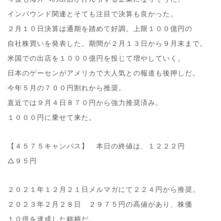
インバウンド関連とそても注目で決算も良かった。
２月１０日決算は通期を踏めて好調。上限１００億円の
自社株買いを発表した。期間が２月１３日から９月末まで。
米国での出店を１０００億円を投じて増やしていく。
日本のゲーセンがアメリカで大人気との報道も後押しだ。
今年５月の７００円割れから推奨。
直近では９月４日８７０円から強力推奨済み。
１０００円に乗せて来た。
【４５７５キャンバス】 本日の終値は、１２２２円
△９５円
２０２１年１２月２１日メルマガにて２２４円から推奨。
２０２３年２月２８日 ２９７５円の高値があり、株価
１０倍を達成した銘柄だ。