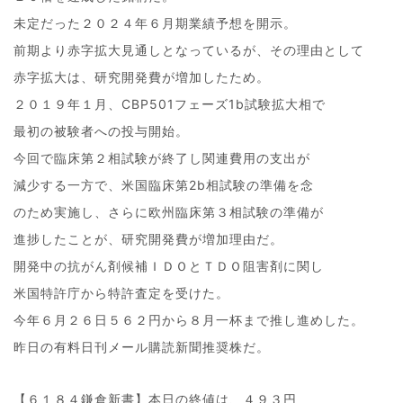
未定だった２０２４年６月期業績予想を開示。
前期より赤字拡大見通しとなっているが、その理由として
赤字拡大は、研究開発費が増加したため。
２０１９年１月、CBP501フェーズ1b試験拡大相で
最初の被験者への投与開始。
今回で臨床第２相試験が終了し関連費用の支出が
減少する一方で、米国臨床第2b相試験の準備を念
のため実施し、さらに欧州臨床第３相試験の準備が
進捗したことが、研究開発費が増加理由だ。
開発中の抗がん剤候補ＩＤＯとＴＤＯ阻害剤に関し
米国特許庁から特許査定を受けた。
今年６月２６日５６２円から８月一杯まで推し進めした。
昨日の有料日刊メール購読新聞推奨株だ。
【６１８４鎌倉新書】本日の終値は、４９３円