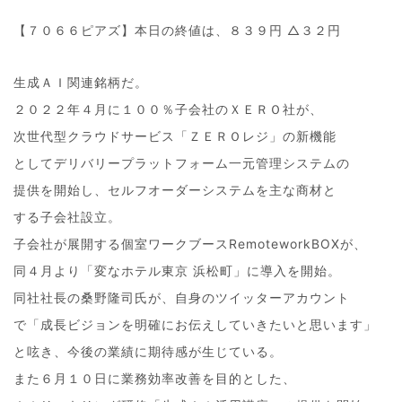
【７０６６ピアズ】本日の終値は、８３９円 △３２円
生成ＡＩ関連銘柄だ。
２０２２年４月に１００％子会社のＸＥＲＯ社が、
次世代型クラウドサービス「ＺＥＲＯレジ」の新機能
としてデリバリープラットフォーム一元管理システムの
提供を開始し、セルフオーダーシステムを主な商材と
する子会社設立。
子会社が展開する個室ワークブースRemoteworkBOXが、
同４月より「変なホテル東京 浜松町」に導入を開始。
同社社長の桑野隆司氏が、自身のツイッターアカウント
で「成長ビジョンを明確にお伝えしていきたいと思います」
と呟き、今後の業績に期待感が生じている。
また６月１０日に業務効率改善を目的とした、