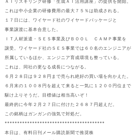
ＡＩリスキリング研修「生成ＡＩ活用講座」の提供を開始。
これは中小企業の研修費用の最大７５％は助成される。
１７日には、ワイヤード社のワイヤードパッケージと
事業譲渡に基本合意した。
ＩＴ人材派遣・ＳＥＳ事業及びＢＯＯＬ ＣＡＭＰ事業を
譲受。ワイヤード社のＳＥＳ事業では６０名のエンジニアが
所属しているほか、エンジニア育成環境も整っている。
これは、同社の更なる成長につながる。
６月２８日は９２８円まで売られ絶好の買い場を向かえた。
６月末の１００８円を超えて来ると一気に１２００円位まで
駆け上りそうだ。目標値は相当高いぞ！
最終的に今年２月２７日に付けた２６８７円超えだ。
この銘柄はガンガンの強気で対処だ。
****************************************
本日は、有料日刊メール購読新聞で推奨株