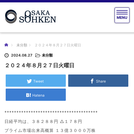
T
MENU
o
g
g
l
e
ホーム
未分類
２０２４年８月２７日火曜日
n
a
2024.08.27
未分類
v
２０２４年８月２７日火曜日
i
g
a
Tweet
Share
t
i
Hatena
o
n
***************************************
日経平均は、３８２８８円 △１７８円
プライム市場出来高概算 １３億３０００万株