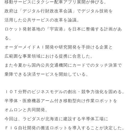
移動サービスにタクシー配車アプリ展開が伸びる。
政府は「デジタル行財政改革会議」でデジタル技術を
活用した公共サービスの改革を論議。
ロケット発射基地の『宇宙港』を日本に整備する計画があ
る。
オーダーメイドＡＩ開発や研究開発を手掛ける企業と
広範囲な事業領域における提携に合意した。
また今夏から国内公共交通機関にカードでのタッチ決算で
乗降できる決済サービスを開始している。
ＩＯＴ分野のビジネスモデルの創出・競争力強化を固める。
半導体・医療機器アーム付き移動型向け作業ロボットを
オムロンと共同開発。
今回は、ラピダスが北海道に建設する半導体工場に
ＦＩＧ自社開発の搬送ロボットを導入することが決定した。