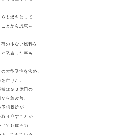
ＰＧも燃料として
ることから恩恵を
負荷の少ない燃料を
ると発表した事も
隻の大型受注を決め、
値を付けた。
損益は９３億円の
円から急改善。
の予想収益が
を取り崩すことが
ついて５億円の
修正してきている。