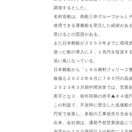
調達するとした。
名村造船は、商船三井グループからＬ
使用できる運搬船を受注した経緯があ
受けるとの思惑がある。
また日本郵船が２０５０年までに環境
使った船の導入に２．１兆円を投資す
追い風になっている。
日本郵船から「ＬＮＧ燃料フェリー２
株価も２０２２年８月に７６０円の高
２０２３年３月期中間決算では、営業
黒字となり、前年同期の赤字▲６４億
この利益で、不況時に受注した低価船
円安で改善し、多額の工事損失引当金
出来。会社側は、通期予想営業損益に
赤字から１００億円以上の利益に上方