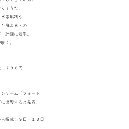
なりそうだ。
し水素燃料や
った脱炭素への
が、計画に着手。
が吹く。
は、７８６円
インゲーム「フォート
ズに出資すると発表。
から掲載し９日・１３日