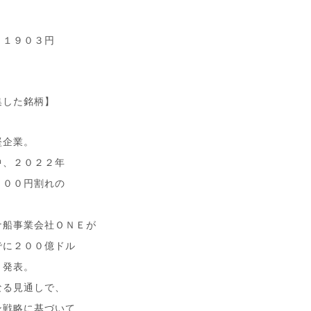
、１９０３円
集した銘柄】
堅企業。
中、２０２２年
２００円割れの
ナ船事業会社ＯＮＥが
でに２００億ドル
と発表。
なる見通しで、
ン戦略に基づいて