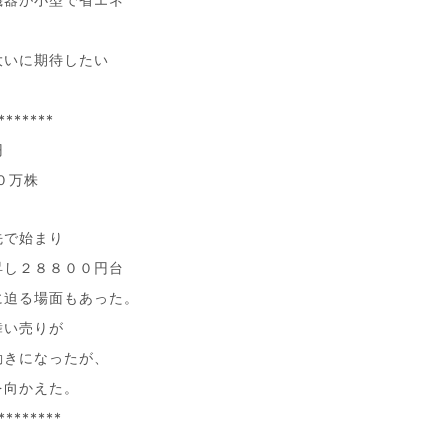
大いに期待したい
*******
円
０万株
先で始まり
昇し２８８００円台
に迫る場面もあった。
舞い売りが
動きになったが、
を向かえた。
********