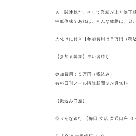
ＡＩ関連株だ。そして業績が上方修正
中低位株であれば、そんな銘柄は、儲
大化けに付き【参加費用は５万円（税
【参加者募集】早い者勝ち！
参加費用：５万円（税込み）
有料日刊メール購読新聞３か月無料
【振込み口座】
◎りそな銀行 【梅田 支店 普通口座 
株式会社 大阪総研 まで