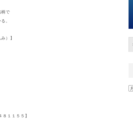
銘柄で
かる。
込み）】
過
去
の
記
事
０４８１１５５】
一
覧