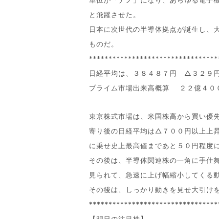
と飛躍させた。
日本に次世代の半導体拠点が誕生し、
ものだ。
*********************************
日経平均は、３８４８７円 △３２９
プライム市場出来高概算 ２２億４０
東京株式市場は、米国株高から買い優
寄り後の日経平均は△７００円以上上
に乗せ史上最高値まであと５０円程度
その後は、半導体関連株の一角に手仕
見られて、急速に上げ幅縮小してくる
その後は、しっかり動きを見せ大引け
*********************************
【明日の注目株】