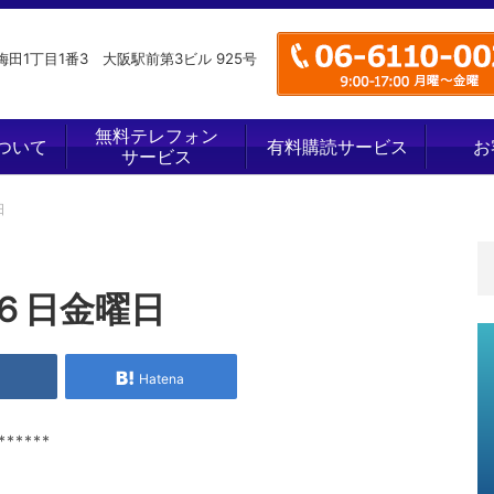
田1丁目1番3 大阪駅前第3ビル 925号
無料テレフォン
ついて
有料購読サービス
お
サービス
日
６日金曜日
e
Hatena
******