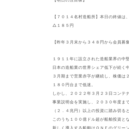
【７０１４名村造船所】本日の終値は
△１８５円
【昨年３月末から３４８円から会員募
１９１１年に設立された造船業界の中
日本の造船業の世界シェア低下が続く
３月期まで営業赤字が継続し、株価は
１８０円台まで低迷。
しかし、２０２２年３月２３日コンテ
事業説明会を実施し、２０３０年度ま
（２．４兆円）以上の投資に踏み切る
このうち１００億ドル超が船舶投資と
新しく導入する船舶はＯＮＥのグリー