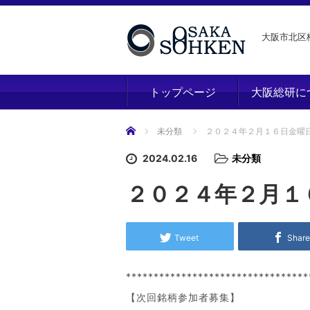
大阪市北区梅
トップページ
大阪総研に
ホーム
未分類
２０２４年２月１６日金曜
2024.02.16
未分類
２０２４年２月１
Tweet
Shar
*********************************
【次回銘柄参加者募集】