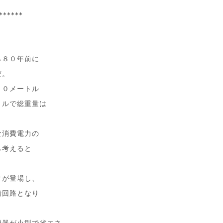
******
ら８０年前に
だ。
３０メートル
トルで総重量は
な消費電力の
ら考えると
タが登場し、
積回路となり
。
機器が小型で省エネ