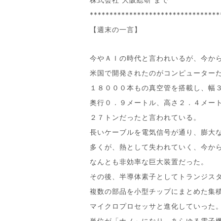
*********************************
【週末の一言】
今やＡＩの時代と言われいるが、今か
米国で開発されたのがコンピューター
１８０００本もの真空管を搭載し、幅
奥行０．９メートル、高さ２．４メー
２７トンだったと言われている。
長いケーブルを電気信号が通り、膨大
多くが、熱として失われていく、今か
なんとも非効率な巨大装置だった。
その後、半導体素子としてトランジス
複数の部品を小型チップにまとめた集
マイクロプロセッサと進化していった
単位が「ナノ」になり、あらゆる電子