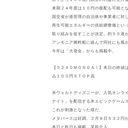
来期２４年度は１０円の復配も可能と
国交省が港管理の自治体や事業者に対
再生可能エネルギーの供給網整備とい
取り組みを促すことが決定。約５０港
アンモニア燃料船に絡んで同社にも風
今年は「大発会」からも掲載中。
【５２４０ＭＯＮＯＡＩ】本日の終値
△１００円ＳＴＯＰ高
米ウォルトディズニーが、人気オンラ
ナイト」を配信する米エピックゲーム
これが刺激となった様だ。
メタバースは好調。２月８日５３２円
本日と昨日も掲載。某筋介入。