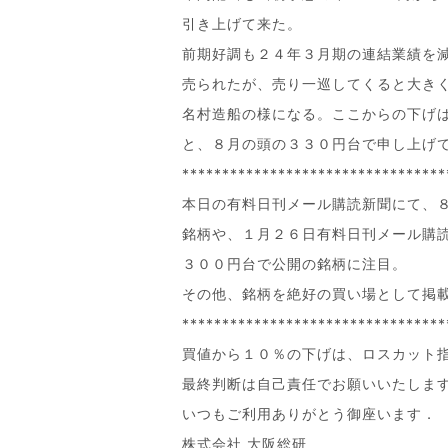
引き上げて来た。
前期好調も２４年３月期の連結業績を
売られたが、売り一巡してくると大き
名村造船の様になる。ここからの下げ
と、８月の頭の３３０円台で申し上げ
*********************************
本日の有料日刊メール購読新聞にて、
銘柄や、１月２６日有料日刊メール購
３００円台で公開の銘柄に注目。
その他、銘柄を絶好の買い場として掲
*********************************
買値から１０％の下げは、ロスカット
最終判断は自己責任でお願いいたしま
いつもご利用ありがとう御座います．
株式会社 大阪総研