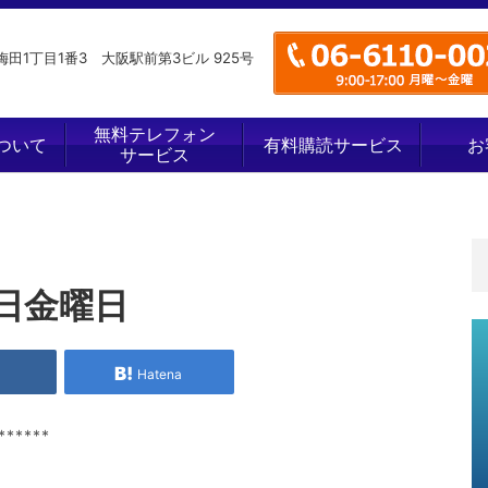
田1丁目1番3 大阪駅前第3ビル 925号
無料テレフォン
ついて
有料購読サービス
お
サービス
日金曜日
e
Hatena
******
！