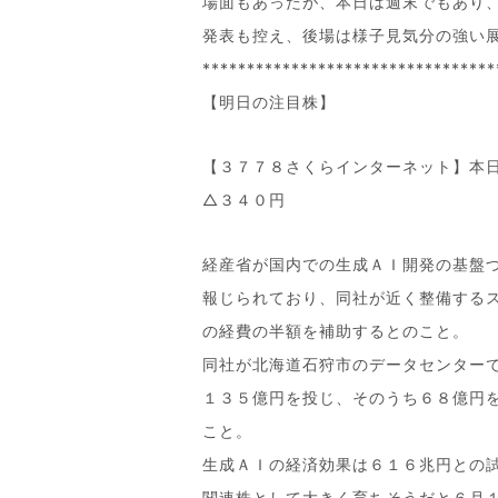
場面もあったが、本日は週末でもあり
発表も控え、後場は様子見気分の強い
*********************************
【明日の注目株】
【３７７８さくらインターネット】本
△３４０円
経産省が国内での生成ＡＩ開発の基盤
報じられており、同社が近く整備する
の経費の半額を補助するとのこと。
同社が北海道石狩市のデータセンター
１３５億円を投じ、そのうち６８億円
こと。
生成ＡＩの経済効果は６１６兆円との
関連株として大きく育ちそうだと６月