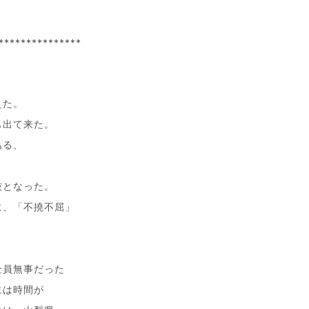
***************
えた。
も出て来た。
ある、
抜となった。
に、「不撓不屈」
全員無事だった
には時間が