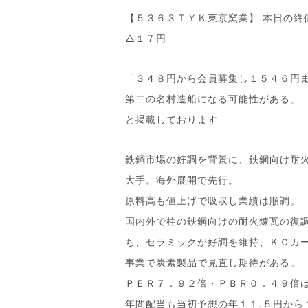
【５３６３ＴＹＫ東京窯業】 本日の終
△１７円
「３４８円から会員募集し１５４６円
第二の名村造船になる可能性がある」
と掲載しております
鉄鋼市場の好調を背景に、鉄鋼向け耐
大手。海外展開で先行。
原料高も値上げで吸収し業績は順調。
国内外で柱の鉄鋼向けの耐火煉瓦の復
ち、セラミックが好調を維持、ＫＣカ
事業で炭素製品で見直し期待がある。
ＰＥＲ７．９２倍・ＰＢＲ０．４９倍
年間配当も当初予想の年１１.５円から