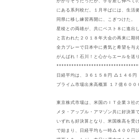
かかりそうだったが、手を差し伸べて
にある系列校だ。１月半ばには、生活
同県に移し練習再開に、こぎつけた。
星稜との両雄が、共にベスト８に進出
と言われた２０１８年大会の再来に期
全力プレーで日本中に勇気と希望を与
がんばれ！石川！と心からエールを送
*********************************
日経平均は、３６１５８円 △１４６円
プライム市場出来高概算 １７億６００
東京株式市場は、米国のＩＴ企業３社
メタ・アップル・アマゾン共に好決算
いずれも好決算となり、米国株高を受
で始まり、日経平均も一時△４００円