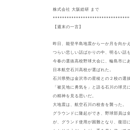
株式会社 大阪総研 まで
*********************************
【週末の一言】
昨日、能登半島地震から一か月を向か
つらい悲しい話ばかりの中、明るい話
今春の選抜高校野球大会に、輪島市に
日本航空石川高校が選ばれた。
石川県勢は金沢市の星稜との２校の選
「被災地に勇気を」と語る石川の球児
の精神を見る思いだ。
大地震は、航空石川の校舎を襲った。
グラウンドに隆起ができ、野球部員は
が、グランド使用が困難となり、復旧