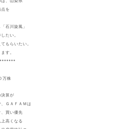
のは、山梨県
拠点を
し「石川旋風」
待したい。
えてもらいたい。
ります。
*******
０万株
の決算が
で、ＧＡＦＡＭは
け、買い優先
以上高くなる