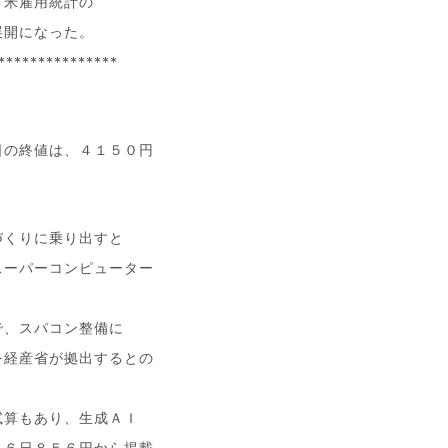
、米雇用統計の
展開になった。
***************
日の終値は、４１５０円
づくりに乗り出すと
スーパーコンピューター
で、スパコン整備に
を経産省が拠出するとの
試算もあり、生成ＡＩ
１６日８５６円から掲載。