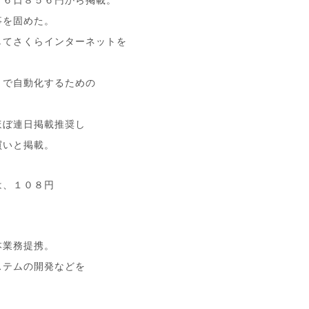
事を固めた。
してさくらインターネットを
Ｉで自動化するための
ほぼ連日掲載推奨し
買いと掲載。
は、１０８円
本業務提携。
ステムの開発などを