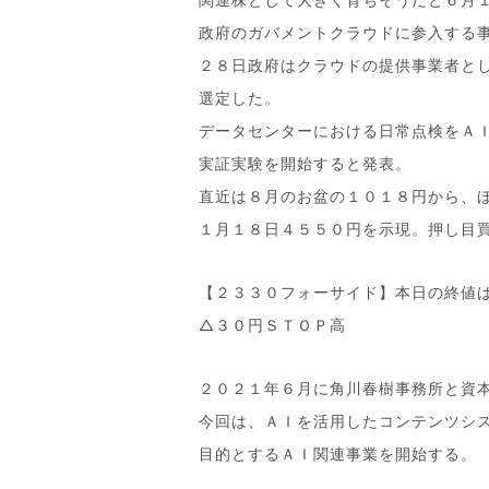
政府のガバメントクラウドに参入する
２８日政府はクラウドの提供事業者と
選定した。
データセンターにおける日常点検をＡ
実証実験を開始すると発表。
直近は８月のお盆の１０１８円から、
１月１８日４５５０円を示現。押し目
【２３３０フォーサイド】本日の終値
△３０円ＳＴＯＰ高
２０２１年６月に角川春樹事務所と資
今回は、ＡＩを活用したコンテンツシ
目的とするＡＩ関連事業を開始する。