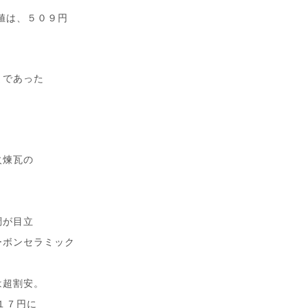
値は、５０９円
まであった
火煉瓦の
調が目立
ーボンセラミック
は超割安。
１７円に