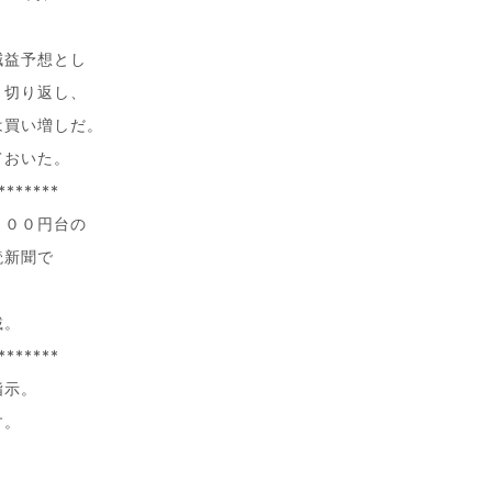
減益予想とし
く切り返し、
は買い増しだ。
ておいた。
*******
８００円台の
読新聞で
載。
*******
指示。
す。