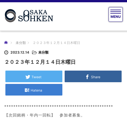
T
MENU
o
g
g
l
e
ホーム
未分類
２０２３年１２月１４日木曜日
n
a
2023.12.14
未分類
v
２０２３年１２月１４日木曜日
i
g
a
Tweet
Share
t
i
Hatena
o
n
************************************************
【次回銘柄・年内一回転】 参加者募集。