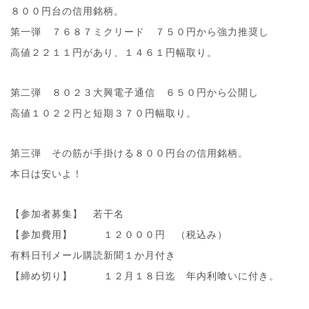
８００円台の信用銘柄。
第一弾 ７６８７ミクリード ７５０円から強力推奨し
高値２２１１円があり、１４６１円幅取り。
第二弾 ８０２３大興電子通信 ６５０円から公開し
高値１０２２円と短期３７０円幅取り。
第三弾 その筋が手掛ける８００円台の信用銘柄。
本日は安いよ！
【参加者募集】 若干名
【参加費用】 １２０００円 （税込み）
有料日刊メール購読新聞１か月付き
【締め切り】 １２月１８日迄 年内利喰いに付き。