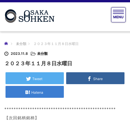
T
MENU
o
g
g
l
e
ホーム
未分類
２０２３年１１月８日水曜日
n
a
2023.11.8
未分類
v
２０２３年１１月８日水曜日
i
g
a
Tweet
Share
t
i
Hatena
o
n
************************************************
【次回銘柄銘柄】