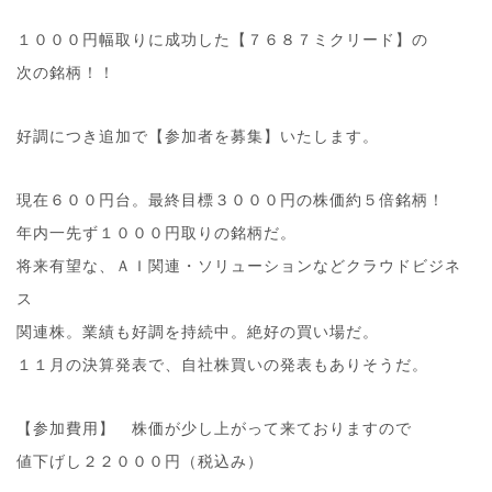
１０００円幅取りに成功した【７６８７ミクリード】の
次の銘柄！！
好調につき追加で【参加者を募集】いたします。
現在６００円台。最終目標３０００円の株価約５倍銘柄！
年内一先ず１０００円取りの銘柄だ。
将来有望な、ＡＩ関連・ソリューションなどクラウドビジネ
ス
関連株。業績も好調を持続中。絶好の買い場だ。
１１月の決算発表で、自社株買いの発表もありそうだ。
【参加費用】 株価が少し上がって来ておりますので
値下げし２２０００円（税込み）