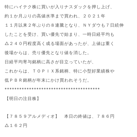
特にハイテク株に買いが入りナスダックを押し上げ、
約１か月ぶりの高値水準まで買われ、２０２１年
１１月以来２年ぶりの８連騰となり、ＮＹダウも７日続伸
したことを受け、買い優先で始まり、一時日経平均も
△２４０円程度高く成る場面があったが、上値は重く
後場からは、売り優先となり値を消した。
日経平均寄与銘柄に高さが目立っていたが、
これからは、ＴＯＰＩＸ系銘柄、特に小型好業績株や
低ＰＢＲ銘柄が年末にかけ買われそうだ。
***************************************
【明日の注目株】
【７８５９アルメディオ】 本日の終値は、７８６円
△１６２円