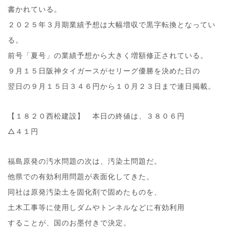
書かれている。
２０２５年３月期業績予想は大幅増収で黒字転換となってい
る。
前号「夏号」の業績予想から大きく増額修正されている。
９月１５日阪神タイガースがセリーグ優勝を決めた日の
翌日の９月１５日３４６円から１０月２３日まで連日掲載。
【１８２０西松建設】 本日の終値は、３８０６円
△４１円
福島原発の汚水問題の次は、汚染土問題だ。
他県での有効利用問題が表面化してきた。
同社は原発汚染土を固化剤で固めたものを、
土木工事等に使用しダムやトンネルなどに有効利用
することが、国のお墨付きで決定。