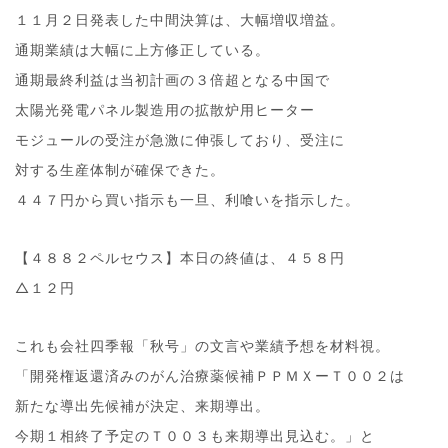
１１月２日発表した中間決算は、大幅増収増益。
通期業績は大幅に上方修正している。
通期最終利益は当初計画の３倍超となる中国で
太陽光発電パネル製造用の拡散炉用ヒーター
モジュールの受注が急激に伸張しており、受注に
対する生産体制が確保できた。
４４７円から買い指示も一旦、利喰いを指示した。
【４８８２ペルセウス】本日の終値は、４５８円
△１２円
これも会社四季報「秋号」の文言や業績予想を材料視。
「開発権返還済みのがん治療薬候補ＰＰＭＸーＴ００２は
新たな導出先候補が決定、来期導出。
今期１相終了予定のＴ００３も来期導出見込む。」と