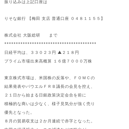
振り込みは上記口座は
りそな銀行 【梅田 支店 普通口座 ０４８１１５５】
株式会社 大阪総研 まで
****************************************
日経平均は、３３０２３円 ▲２１８円
プライム市場出来高概算 １６億７０００万株
東京株式市場は、米国株の反落や、ＦＯＭＣの
結果発表やパウエルＦＲＢ議長の会見を控え、
２１日から始まる日銀政策決定会合を前に
積極的な商いは少なく、様子見気分が強く売り
優先となった。
８月の貿易収支は２か月連続で赤字となった。