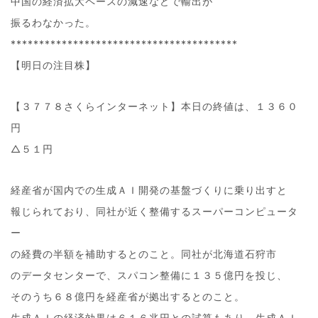
中国の経済拡大ペースの減速などで輸出が
振るわなかった。
****************************************
【明日の注目株】
【３７７８さくらインターネット】本日の終値は、１３６０
円
△５１円
経産省が国内での生成ＡＩ開発の基盤づくりに乗り出すと
報じられており、同社が近く整備するスーパーコンピュータ
ー
の経費の半額を補助するとのこと。同社が北海道石狩市
のデータセンターで、スパコン整備に１３５億円を投じ、
そのうち６８億円を経産省が拠出するとのこと。
生成ＡＩの経済効果は６１６兆円との試算もあり、生成ＡＩ