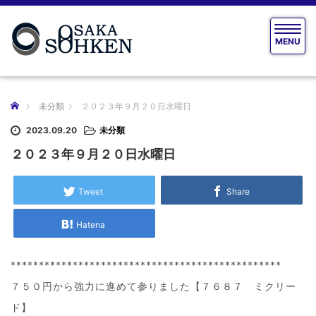
T
MENU
o
g
g
l
e
ホーム
未分類
２０２３年９月２０日水曜日
n
a
2023.09.20
未分類
v
２０２３年９月２０日水曜日
i
g
a
Tweet
Share
t
i
Hatena
o
n
************************************************
７５０円から強力に進めて参りました【７６８７ ミクリー
ド】