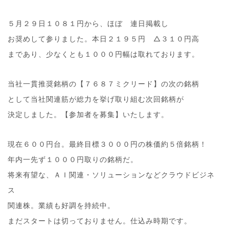
５月２９日１０８１円から、ほぼ 連日掲載し
お奨めして参りました。本日２１９５円 △３１０円高
まであり、少なくとも１０００円幅は取れております。
当社一貫推奨銘柄の【７６８７ミクリード】の次の銘柄
として当社関連筋が総力を挙げ取り組む次回銘柄が
決定しました。【参加者を募集】いたします。
現在６００円台。最終目標３０００円の株価約５倍銘柄！
年内一先ず１０００円取りの銘柄だ。
将来有望な、ＡＩ関連・ソリューションなどクラウドビジネ
ス
関連株。業績も好調を持続中。
まだスタートは切っておりません。仕込み時期です。