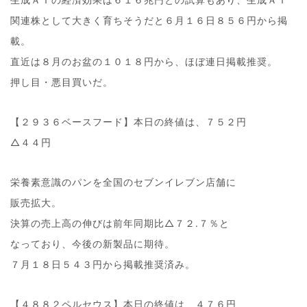
関連株として大きく育ちそうだと６月１６日８５６円から掲
載。
直近は８月のお盆の１０１８円から、ほぼ連日掲載推奨。
押し目・悪目買いだ。
【２９３６ベースフード】本日の終値は、７５２円
△４４円
栄養素意識のパンを全国のセブンイレブン店舗に
販売拡大。
決算の売上高の伸びは前年同期比△７２.７％と
なっており、今後の新製品に期待。
７月１８日５４３円から掲載推奨済み。
【４８８２ペルセウス】本日の終値は、４７６円