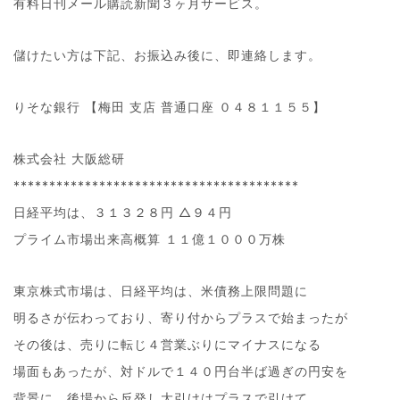
有料日刊メール購読新聞３ヶ月サービス。
儲けたい方は下記、お振込み後に、即連絡します。
りそな銀行 【梅田 支店 普通口座 ０４８１１５５】
株式会社 大阪総研
****************************************
日経平均は、３１３２８円 △９４円
プライム市場出来高概算 １１億１０００万株
東京株式市場は、日経平均は、米債務上限問題に
明るさが伝わっており、寄り付からプラスで始まったが
その後は、売りに転じ４営業ぶりにマイナスになる
場面もあったが、対ドルで１４０円台半ば過ぎの円安を
背景に、後場から反発し大引けはプラスで引けて、