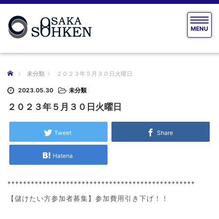
T
MENU
o
g
g
l
e
ホーム
未分類
２０２３年５月３０日火曜日
n
a
2023.05.30
未分類
v
２０２３年５月３０日火曜日
i
g
a
Tweet
Share
t
i
Hatena
o
n
************************************************
【儲けたい方参加者募集】参加費用引き下げ！！