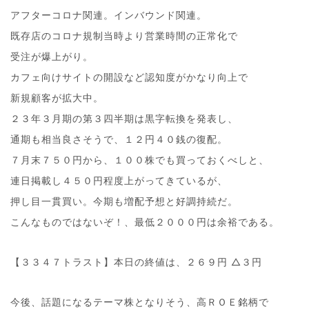
アフターコロナ関連。インバウンド関連。
既存店のコロナ規制当時より営業時間の正常化で
受注が爆上がり。
カフェ向けサイトの開設など認知度がかなり向上で
新規顧客が拡大中。
２３年３月期の第３四半期は黒字転換を発表し、
通期も相当良さそうで、１２円４０銭の復配。
７月末７５０円から、１００株でも買っておくべしと、
連日掲載し４５０円程度上がってきているが、
押し目一貫買い。今期も増配予想と好調持続だ。
こんなものではないぞ！、最低２０００円は余裕である。
【３３４７トラスト】本日の終値は、２６９円 △３円
今後、話題になるテーマ株となりそう、高ＲＯＥ銘柄で