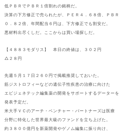
低ＰＢＲでＰＢＲ１倍割れの銘柄だ。
決算の下方修正で売られたが、ＰＥＲ４．６８倍、ＰＢＲ
０．８２倍、年間配当６円は、下方修正でも割安だ。
悪材料出尽くしだ。ここからは買い場探しだ。
【４８８３モダリス】 本日の終値は、３０２円
△２８円
先週５月１７日２６０円で掲載推奨しておいた。
筋ジストロフィーなどの遺伝子性疾患の治療に向けた
エビジェネテック編集薬の開発をサポートするデーターを
発表予定だ。
米大手ＶＣのアーチ・ベンチャー・パートナーズは医療
分野に特化した世界最大級のファンドを立ち上げた。
約３８００億円を新薬開発やゲノム編集に振り向け、