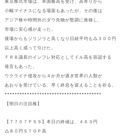
東京株式市場は、米国株高を受け、高寄りから
小幅マイナスになる場面もあったが、その後は
アジア株や時間外のダウ先物が堅調に推移し、
市場に安心感が走った。
後場からもジリジリと高くなり日経平均も△３００円
以上高く成って引けた。
ＦＲＢ議長のインフレ対応としてドル高を容認する
発言もあった。
ウクライナ侵攻から４か月が過ぎ世界の人類が
あおりを受けている。早く終息を迎えることを祈る。
***************************************
【明日の注目株】
【７７０７ＰＳＳ】本日の終値は、４６３円
△８０円ＳＴＯＰ高