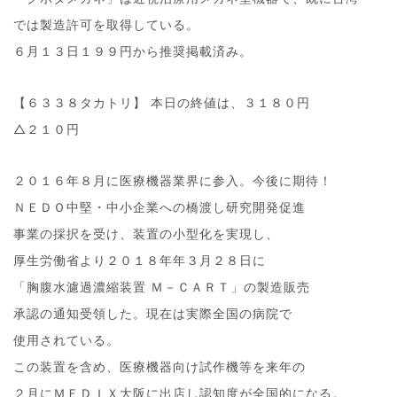
では製造許可を取得している。
６月１３日１９９円から推奨掲載済み。
【６３３８タカトリ】 本日の終値は、３１８０円
△２１０円
２０１６年８月に医療機器業界に参入。今後に期待！
ＮＥＤＯ中堅・中小企業への橋渡し研究開発促進
事業の採択を受け、装置の小型化を実現し、
厚生労働省より２０１８年年３月２８日に
「胸腹水濾過濃縮装置 Ｍ－ＣＡＲＴ」の製造販売
承認の通知受領した。現在は実際全国の病院で
使用されている。
この装置を含め、医療機器向け試作機等を来年の
２月にＭＥＤＩＸ大阪に出店し認知度が全国的になる。