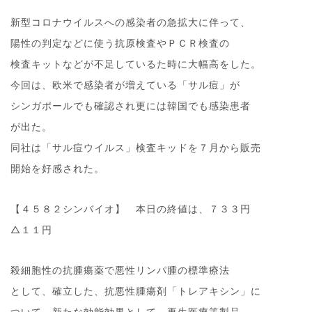
新型コロナウイルスへの感染者の急拡大に伴って、
陽性の判定などに使う抗原検査やＰＣＲ検査の
検査キットなどが不足しているた時に大幅高をした。
今回は、欧米で感染者が増えている「サル痘」が
シンガポールでも確認され更には韓国でも感染患者
が出た。
同社は「サル痘ウイルス」検査キッドを７月から販売
開始を好感された。
【４５８２シンバイオ】 本日の終値は、７３３円
△１１円
殺細胞性の抗腫瘍薬で悪性リンパ腫の標準療法
として、確立した、抗悪性腫瘍剤「トレアキシン」に
ついて、新たな効能効果として、再生医療等製品