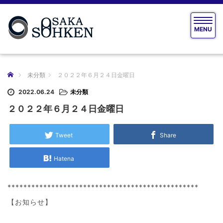
T
MENU
o
g
g
l
e
ホーム
未分類
２０２２年６月２４日金曜日
n
a
2022.06.24
未分類
v
２０２２年６月２４日金曜日
i
g
a
Tweet
Share
t
i
Hatena
o
n
************************************************
【お知らせ】