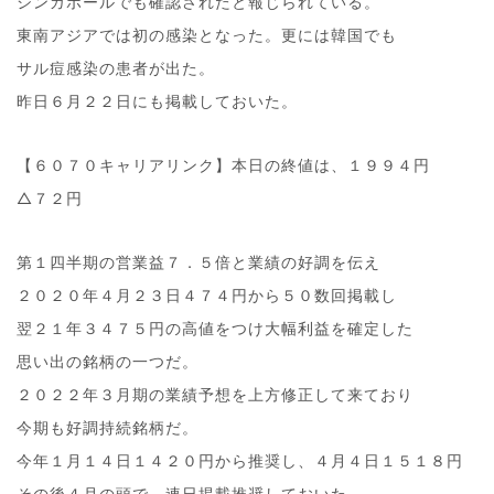
シンガポールでも確認されたと報じられている。
東南アジアでは初の感染となった。更には韓国でも
サル痘感染の患者が出た。
昨日６月２２日にも掲載しておいた。
【６０７０キャリアリンク】本日の終値は、１９９４円
△７２円
第１四半期の営業益７．５倍と業績の好調を伝え
２０２０年４月２３日４７４円から５０数回掲載し
翌２１年３４７５円の高値をつけ大幅利益を確定した
思い出の銘柄の一つだ。
２０２２年３月期の業績予想を上方修正して来ており
今期も好調持続銘柄だ。
今年１月１４日１４２０円から推奨し、４月４日１５１８円
その後４月の頭で、連日掲載推奨しておいた。