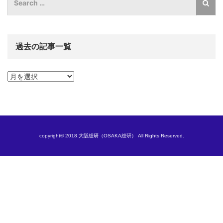
過去の記事一覧
過
去
の
記
事
一
覧
copyright© 2018 大阪総研（OSAKA総研） All Rights Reserved.