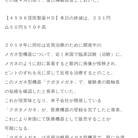
【４５９６窪田製薬ＨＤ】本日の終値は、２３１円
△５０円ＳＴＯＰ高
２０１９年に同社は近視治療のために開発中の
メガネ型機器について、近く米国で臨床試験（治験）に。
メガネのように顔に装着すると眼内に画像が投映され、
ピントのずれを元に戻して近視を治療するとのこと。
このメガネ型機器「クボタメガネ」で、被験者の眼軸長
の短縮を確認したと発表していた。
これが現実味となり、米子会社が開発している
「クボタメガネ」が、医療機器の登録を完了したと発表。
これにより米国にて医療機器として販売することが
可能になる。
「クボタメガネ」は近視治療用メガネ型機器で、既に台湾