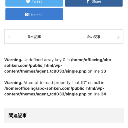
Tweet
Share
Hatena
前の記事
次の記事
Warning
: Undefined array key 0 in
/home/officeing/abc-
sohken.com/public_html/wp-
content/themes/agent_tcd033/single.php
on line
33
Warning
: Attempt to read property "cat_ID" on null in
/home/officeing/abc-sohken.com/public_html/wp-
content/themes/agent_tcd033/single.php
on line
34
関連記事