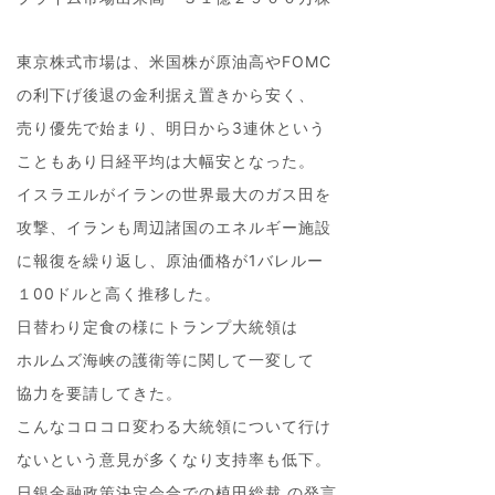
東京株式市場は、米国株が原油高やFOMC
の利下げ後退の金利据え置きから安く、
売り優先で始まり、明日から3連休という
こともあり日経平均は大幅安となった。
イスラエルがイランの世界最大のガス田を
攻撃、イランも周辺諸国のエネルギー施設
に報復を繰り返し、原油価格が1バレルー
１00ドルと高く推移した。
日替わり定食の様にトランプ大統領は
ホルムズ海峡の護衛等に関して一変して
協力を要請してきた。
こんなコロコロ変わる大統領について行け
ないという意見が多くなり支持率も低下。
日銀金融政策決定会合での植田総裁 の発言