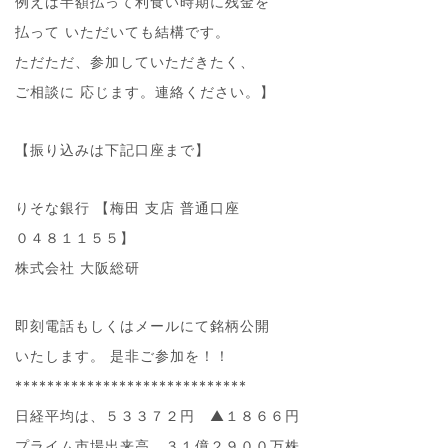
例えば半額払って利食い時期に残金を
払って いただいても結構です。
ただただ、参加していただきたく、
ご相談に 応じます。連絡ください。】
【振り込みは下記口座まで】
りそな銀行 【梅田 支店 普通口座
０４８１１５５】
株式会社 大阪総研
即刻電話もしくはメールにて銘柄公開
いたします。 是非ご参加を！！
*****************************
日経平均は、５３３７２円 ▲１８６６円
プライム市場出来高 ３１億２９００万株