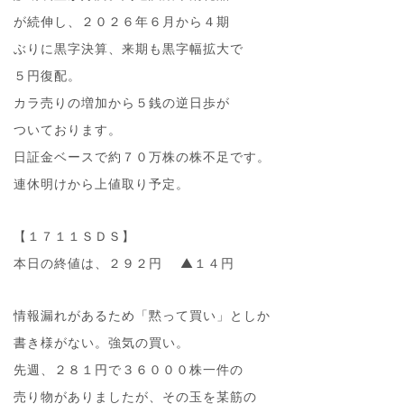
が続伸し、２０２６年６月から４期
ぶりに黒字決算、来期も黒字幅拡大で
５円復配。
カラ売りの増加から５銭の逆日歩が
ついております。
日証金ベースで約７０万株の株不足です。
連休明けから上値取り予定。
【１７１１ＳＤＳ】
本日の終値は、２９２円 ▲１４円
情報漏れがあるため「黙って買い」としか
書き様がない。強気の買い。
先週、２８１円で３６０００株一件の
売り物がありましたが、その玉を某筋の