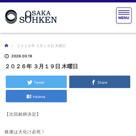
T
MENU
o
g
g
l
e
ホーム
２０２６年 ３月１９日 木曜日
n
a
2026.03.19
v
２０２６年 ３月１９日 木曜日
i
g
a
Tweet
Share
t
i
Hatena
o
n
【次回銘柄決定】
株価は大化け必死！