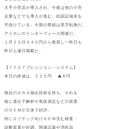
大手小売店が導入され、今後は他の小売
企業などでも導入が進む。顔認証端末を
手掛けている。今期の業績は黒字転換だ。
アイホンのインターフェース関連だ。
１月２０日４４０円から推奨し一昨日も
昨日も連日掲載だ。
【７７０７プレシジョン・システム】
本日の終値は、２２５円 ▲８円
独自のＤＮＡ抽出技術を持ち、それを
核に遺伝子解析や免疫測定などの装置
のＯＥＭが主体で好評。
特にエリテック向けＯＥＭ含む検査・
診断装置が好調。関連試薬や消耗品