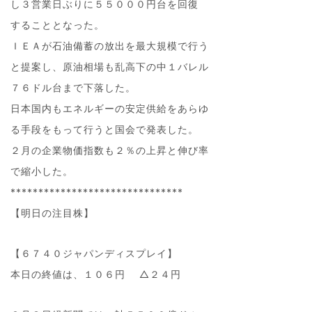
し３営業日ぶりに５５０００円台を回復
することとなった。
ＩＥＡが石油備蓄の放出を最大規模で行う
と提案し、原油相場も乱高下の中１バレル
７６ドル台まで下落した。
日本国内もエネルギーの安定供給をあらゆ
る手段をもって行うと国会で発表した。
２月の企業物価指数も２％の上昇と伸び率
で縮小した。
*******************************
【明日の注目株】
【６７４０ジャパンディスプレイ】
本日の終値は、１０６円 △２４円