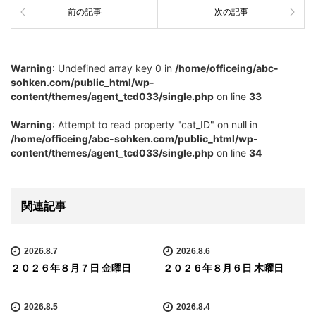
前の記事
次の記事
Warning
: Undefined array key 0 in
/home/officeing/abc-
sohken.com/public_html/wp-
content/themes/agent_tcd033/single.php
on line
33
Warning
: Attempt to read property "cat_ID" on null in
/home/officeing/abc-sohken.com/public_html/wp-
content/themes/agent_tcd033/single.php
on line
34
関連記事
2026.8.7
2026.8.6
２０２６年８月７日 金曜日
２０２６年８月６日 木曜日
2026.8.5
2026.8.4