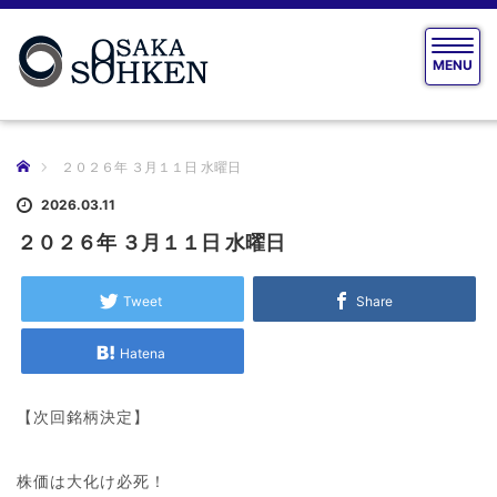
T
MENU
o
g
g
l
e
ホーム
２０２６年 ３月１１日 水曜日
n
a
2026.03.11
v
２０２６年 ３月１１日 水曜日
i
g
a
Tweet
Share
t
i
Hatena
o
n
【次回銘柄決定】
株価は大化け必死！