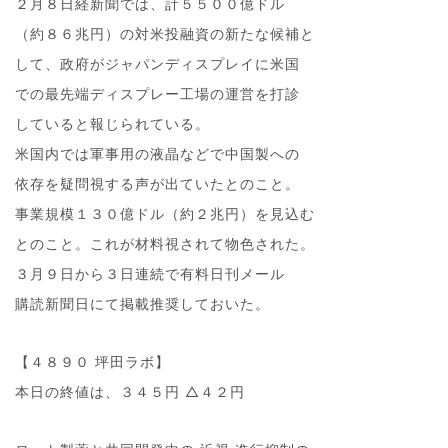
２月８日経新聞では、計５５００億ドル
（約８６兆円）の対米投融資の新たな候補と
して、政府がジャパンディスプレイに米国
での最先端ディスプレー工場の運営を打診
していると報じられている。
米国内では軍事用の液晶などで中国製への
依存を疑問視する声が出ていたとのこと。
事業規模１３０億ドル（約２兆円）を見込む
とのこと。これが材料視されて物色された。
３月９日から３日連続で有料日刊メール
購読新聞日にて掲載推奨しておいた。
【４８９０ 坪田ラボ】
本日の終値は、３４５円 △４２円