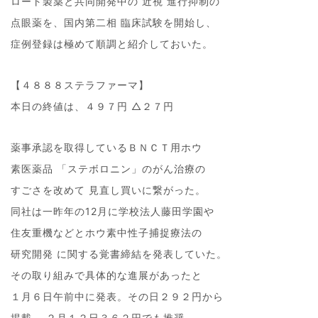
ロート製薬と共同開発中の 近視 進行抑制の
点眼薬を、国内第二相 臨床試験を開始し、
症例登録は極めて順調と紹介しておいた。
【４８８８ステラファーマ】
本日の終値は、４９７円 △２７円
薬事承認を取得しているＢＮＣＴ用ホウ
素医薬品 「ステボロニン」のがん治療の
すごさを改めて 見直し買いに繋がった。
同社は一昨年の12月に学校法人藤田学園や
住友重機などとホウ素中性子捕捉療法の
研究開発 に関する覚書締結を発表していた。
その取り組みで具体的な進展があったと
１月６日午前中に発表。その日２９２円から
掲載。 ２月１２日３６２円でも推奨。