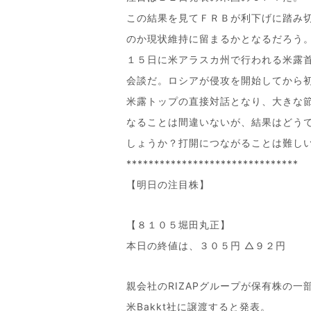
この結果を見てＦＲＢが利下げに踏み
のか現状維持に留まるかとなるだろう
１５日に米アラスカ州で行われる米露
会談だ。ロシアが侵攻を開始してから
米露トップの直接対話となり、大きな
なることは間違いないが、結果はどう
しょうか？打開につながることは難し
*******************************
【明日の注目株】
【８１０５堀田丸正】
本日の終値は、３０５円 △９２円
親会社のRIZAPグループが保有株の一
米Bakkt社に譲渡すると発表。