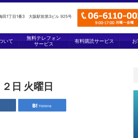
田1丁目1番3 大阪駅前第3ビル 925号
無料テレフォン
ついて
有料購読サービス
お
サービス
１２日 火曜日
e
Hatena