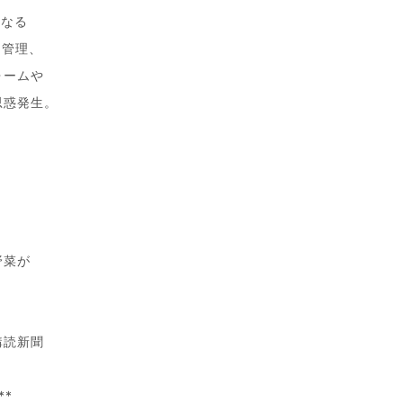
になる
、管理、
ォームや
思惑発生。
野菜が
購読新聞
**