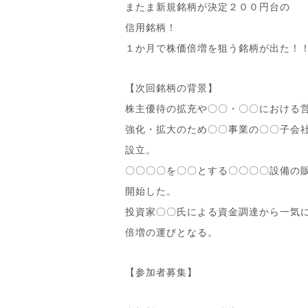
またま新規銘柄が決定２００円台の
信用銘柄！
１か月で株価倍増を狙う銘柄が出た！
【次回銘柄の背景】
株主優待の拡充や〇〇・〇〇における
強化・拡大のため〇〇事業の〇〇子会
設立。
〇〇〇〇を〇〇とする〇〇〇〇設備の
開始した。
投資家〇〇氏による資金調達から一気
倍増の運びとなる。
【参加者募集】