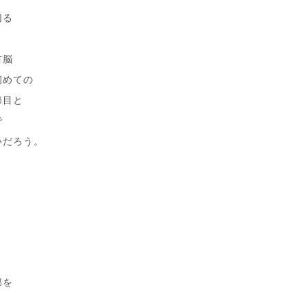
切る
。
首脳
初めての
節目と
で
いだろう。
部を