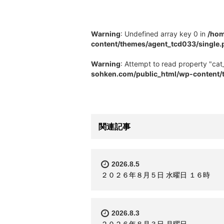
Warning
: Undefined array key 0 in
/hom
content/themes/agent_tcd033/single.
Warning
: Attempt to read property "cat_
sohken.com/public_html/wp-content/
関連記事
2026.8.5
２０２６年８月５日 水曜日 １６時
2026.8.3
２０２６年８月３日 月曜日