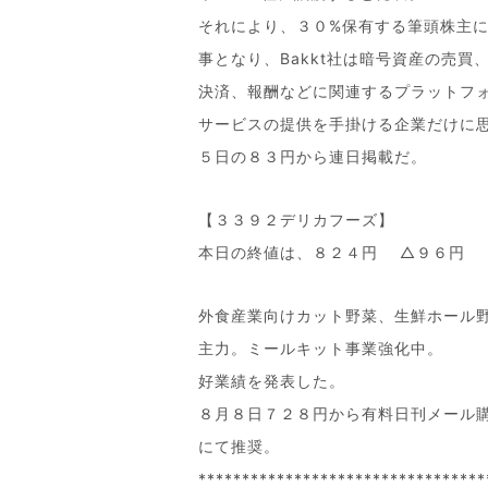
それにより、３０%保有する筆頭株主
事となり、Bakkt社は暗号資産の売買
決済、報酬などに関連するプラットフ
サービスの提供を手掛ける企業だけに
５日の８３円から連日掲載だ。
【３３９２デリカフーズ】
本日の終値は、８２４円 △９６円
外食産業向けカット野菜、生鮮ホール
主力。ミールキット事業強化中。
好業績を発表した。
８月８日７２８円から有料日刊メール
にて推奨。
*********************************