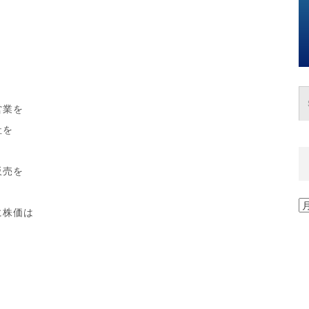
！
営業を
社を
販売を
過
に株価は
去
の
記
事
一
覧