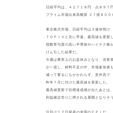
日経平均は、４２７１８円 △８９７
プライム市場出来高概算 ２７億８００
東京株式市場、日経平均は３連休明け
ＴＯＰＩＸと共に早速、最高値を更新
指数寄与度の高い半導体やハイテク株
けん引した結果だ。
今週は事実上のお盆休みとなり、決算
が一巡し、材料不足の中、市場参加者
減って要るにもかかわらず、意外高で
昨年７月に付けた最高値を更新した。
最高値更新で目標達成感が出たあとは
利益確定売りに押される展開となりそ
注目は１２日発表の米国のＣＰＩだ。