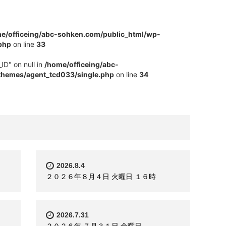
e/officeing/abc-sohken.com/public_html/wp-
php
on line
33
ID" on null in
/home/officeing/abc-
themes/agent_tcd033/single.php
on line
34
2026.8.4
２０２６年８月４日 火曜日 １６時
2026.7.31
２０２６年 ７月３１日 金曜日