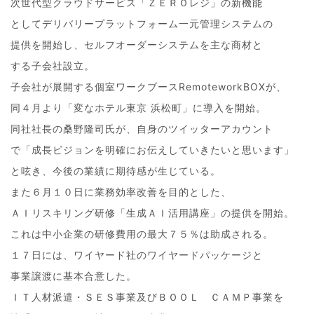
次世代型クラウドサービス「ＺＥＲＯレジ」の新機能
としてデリバリープラットフォーム一元管理システムの
提供を開始し、セルフオーダーシステムを主な商材と
する子会社設立。
子会社が展開する個室ワークブースRemoteworkBOXが、
同４月より「変なホテル東京 浜松町」に導入を開始。
同社社長の桑野隆司氏が、自身のツイッターアカウント
で「成長ビジョンを明確にお伝えしていきたいと思います」
と呟き、今後の業績に期待感が生じている。
また６月１０日に業務効率改善を目的とした、
ＡＩリスキリング研修「生成ＡＩ活用講座」の提供を開始。
これは中小企業の研修費用の最大７５％は助成される。
１７日には、ワイヤード社のワイヤードパッケージと
事業譲渡に基本合意した。
ＩＴ人材派遣・ＳＥＳ事業及びＢＯＯＬ ＣＡＭＰ事業を