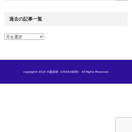
過去の記事一覧
過
去
の
記
事
一
覧
copyright© 2018 大阪総研（OSAKA総研） All Rights Reserved.