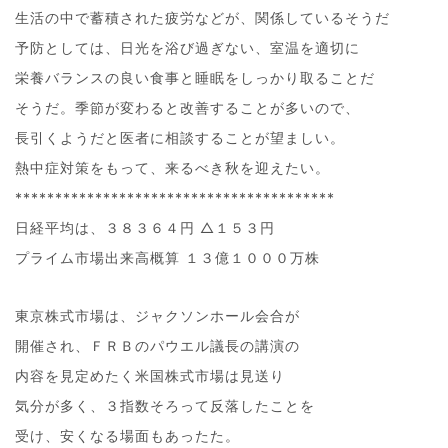
生活の中で蓄積された疲労などが、関係しているそうだ
予防としては、日光を浴び過ぎない、室温を適切に
栄養バランスの良い食事と睡眠をしっかり取ることだ
そうだ。季節が変わると改善することが多いので、
長引くようだと医者に相談することが望ましい。
熱中症対策をもって、来るべき秋を迎えたい。
****************************************
日経平均は、３８３６４円 △１５３円
プライム市場出来高概算 １３億１０００万株
東京株式市場は、ジャクソンホール会合が
開催され、ＦＲＢのパウエル議長の講演の
内容を見定めたく米国株式市場は見送り
気分が多く、３指数そろって反落したことを
受け、安くなる場面もあったた。