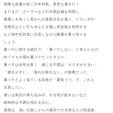
危険な残暑が続く日本列島。異常な暑さだ！
まだまだ、クーラーなどの空調設備を利用し、
風通しを良くし窓からの直射日光を遮り、ベランダや
玄関先などに打ち水などを施し気化熱を利用する
など熱中症対策に注意しながら酷暑を乗り切りま
しょう。
夏バテに関する統計で、「夏バテしない」と答えた人の
約７０％が隠れ夏バテだったそうだ。
夏バテは女性が多く、感じる不調は「カラダがだるい」
「疲れやすい」「疲れが取れない」の順番だった。
夏バテとよく似ている症状が「夏気うつ」で、これも
注意したい。
違いは気分の落ち込みや、やる気が起きないなど
精神的な不調が現れる点だ。
原因は、強い日差しからの屋内での冷房などの気温差、