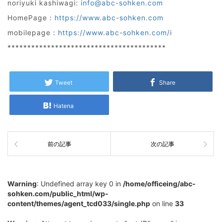
noriyuki kashiwagi:
info@abc-sohken.com
HomePage :
https://www.abc-sohken.com
mobilepage :
https://www.abc-sohken.com/i
****************************************
Tweet
Share
Hatena
前の記事
次の記事
Warning
: Undefined array key 0 in
/home/officeing/abc-
sohken.com/public_html/wp-
content/themes/agent_tcd033/single.php
on line
33