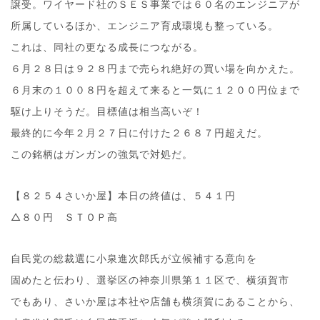
譲受。ワイヤード社のＳＥＳ事業では６０名のエンジニアが
所属しているほか、エンジニア育成環境も整っている。
これは、同社の更なる成長につながる。
６月２８日は９２８円まで売られ絶好の買い場を向かえた。
６月末の１００８円を超えて来ると一気に１２００円位まで
駆け上りそうだ。目標値は相当高いぞ！
最終的に今年２月２７日に付けた２６８７円超えだ。
この銘柄はガンガンの強気で対処だ。
【８２５４さいか屋】本日の終値は、５４１円
△８０円 ＳＴＯＰ高
自民党の総裁選に小泉進次郎氏が立候補する意向を
固めたと伝わり、選挙区の神奈川県第１１区で、横須賀市
でもあり、さいか屋は本社や店舗も横須賀にあることから、