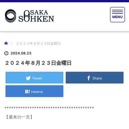
T
MENU
o
g
g
l
e
ホーム
２０２４年８月２３日金曜日
n
a
2024.08.23
v
２０２４年８月２３日金曜日
i
g
a
Tweet
Share
t
i
Hatena
o
n
***************************************
【週末の一言】