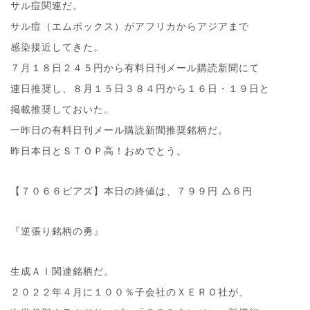
サル痘関連だ。
サル痘（エムポックス）がアフリカからアジアまで
感染接近してきた。
７月１８日２４５円から有料日刊メール購読新聞にて
連日推奨し、８月１５日３８４円から１６日・１９日と
掲載推奨しておいた。
一昨日の有料日刊メール購読新聞推奨銘柄だ。
昨日本日とＳＴＯＰ高！おめでとう。
【７０６６ピアズ】本日の終値は、７９９円 △６円
『逆張り銘柄の勇』
生成ＡＩ関連銘柄だ。
２０２２年４月に１００％子会社のＸＥＲＯ社が、