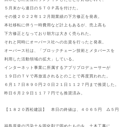
５月末から連日のＳＴＯＰ高を付けた。
その後２０２２年１２月期業績の下方修正を発表。
本社移転に伴う一時費用など計上もあるが、売上高も
下方修正となっており朝方は大きく売られた。
それと同時にオーバース社への出資を行ったと発表。
オーバース社は、「ブロックチェーン技術とメタバースを
利用した活動領域の拡大」している。
インターネット事業に所属するアプリプロデューサーが
１９日のＴＶで再放送されるとのことで再度買われた。
６月１７日８９０円２０日２１日１１２７円まで推奨した。
昨日６月２９日１１７７円でも推奨済み。
【１８２０西松建設】 本日の終値は、４０６５円 △５円
福島原発の汚染土を固化剤で固めたものを、土木工事に