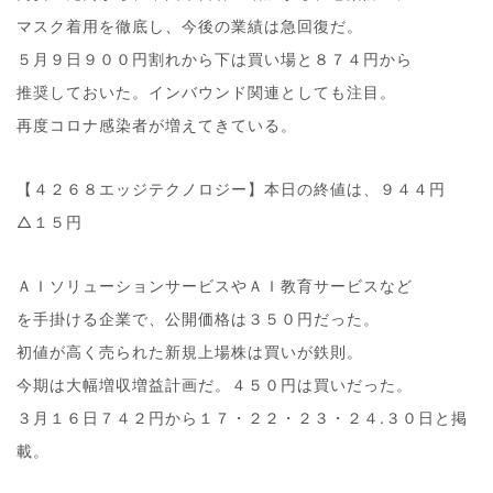
マスク着用を徹底し、今後の業績は急回復だ。
５月９日９００円割れから下は買い場と８７４円から
推奨しておいた。インバウンド関連としても注目。
再度コロナ感染者が増えてきている。
【４２６８エッジテクノロジー】本日の終値は、９４４円
△１５円
ＡＩソリューションサービスやＡＩ教育サービスなど
を手掛ける企業で、公開価格は３５０円だった。
初値が高く売られた新規上場株は買いが鉄則。
今期は大幅増収増益計画だ。４５０円は買いだった。
３月１６日７４２円から１７・２２・２３・２４.３０日と掲
載。