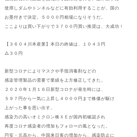
使用しダムやトンネルなどに有効利用することが、国の
お墨付きで決定。５０００円相場になりそうだ。
ここよりは買い下がりで３７００円買い推奨は、大成功！
【３６０４川本産業】本日の終値は、１０４３円
△３０円
新型コロナによりマスクや手指消毒剤などの
感染管理製品の需要で業績を上方修正してきた。
２０２０年１月１６日新型コロナが発生時には、
５９７円から一気に上昇し４０００円まで株価が駆け
上がった事を思い出す。
感染力の高いオミクロン株ＸＥが国内初確認され
再度コロナ感染者の増加もフォローの風となった。
円安・元高から、中国来日客の増加から、感染防止に