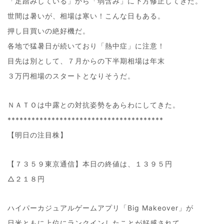
「足踏みしている」から「弱含み」に下方修正してきた。
世間は暑いが、相場は寒い！こんな日もある。
押し目買いの絶好機だ。
各地で猛暑日が続いており「熱中症」に注意！
目先は別として、７月からの下半期相場は年末
３万円相場のスタートとなりそうだ。
ＮＡＴＯは中露との対抗姿勢をあらわにしてきた。
***************************************
【明日の注目株】
【７３５９東京通信】本日の終値は、１３９５円
△２１８円
ハイパーカジュアルゲームアプリ「Big Makeover」が
日米ともに上位にランクインしたことが好感されて、