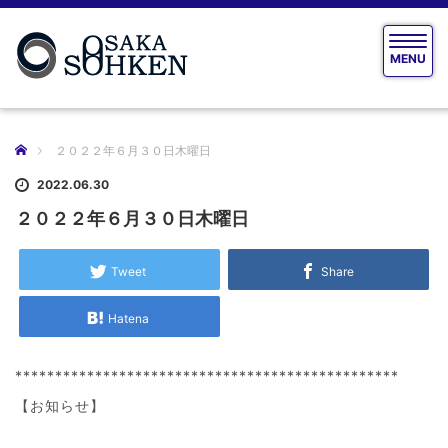
T
MENU
o
g
g
l
e
ホーム
２０２２年６月３０日木曜日
n
a
2022.06.30
v
２０２２年６月３０日木曜日
i
g
a
Tweet
Share
t
i
Hatena
o
n
************************************************
【お知らせ】