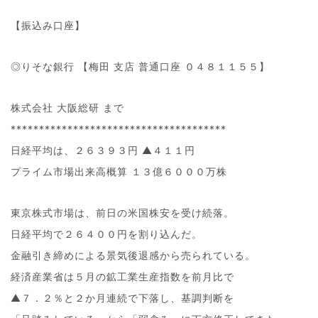
【振込み口座】
◎りそな銀行 【梅田 支店 普通口座 ０４８１１５５】
株式会社 大阪総研 まで
**************************************
日経平均は、２６３９３円 ▲４１１円
プライム市場出来高概算 １３億６０００万株
東京株式市場は、前日の米国株安を受け続落。
日経平均で２６４００円を割り込んだ。
金融引き締めによる景気後退感から売られている。
経済産業省は５月の鉱工業生産指数を前月比で
▲７．２％と２か月連続で下落し、基調判断を