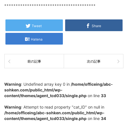
****************************************
Tweet
Share
Hatena
前の記事
次の記事
Warning
: Undefined array key 0 in
/home/officeing/abc-
sohken.com/public_html/wp-
content/themes/agent_tcd033/single.php
on line
33
Warning
: Attempt to read property "cat_ID" on null in
/home/officeing/abc-sohken.com/public_html/wp-
content/themes/agent_tcd033/single.php
on line
34