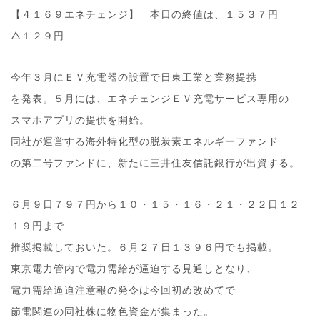
【４１６９エネチェンジ】 本日の終値は、１５３７円
△１２９円
今年３月にＥＶ充電器の設置で日東工業と業務提携
を発表。５月には、エネチェンジＥＶ充電サービス専用の
スマホアプリの提供を開始。
同社が運営する海外特化型の脱炭素エネルギーファンド
の第二号ファンドに、新たに三井住友信託銀行が出資する。
６月９日７９７円から１０・１５・１６・２１・２２日１２
１９円まで
推奨掲載しておいた。６月２７日１３９６円でも掲載。
東京電力管内で電力需給が逼迫する見通しとなり、
電力需給逼迫注意報の発令は今回初め改めてで
節電関連の同社株に物色資金が集まった。