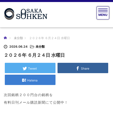
T
MENU
o
g
g
l
e
ホーム
未分類
２０２６年 ６月２４日 水曜日
n
a
2026.06.24
未分類
v
２０２６年 ６月２４日 水曜日
i
g
a
Tweet
Share
t
i
Hatena
o
n
次回銘柄２００円台の銘柄を
有料日刊メール購読新聞にて公開中！