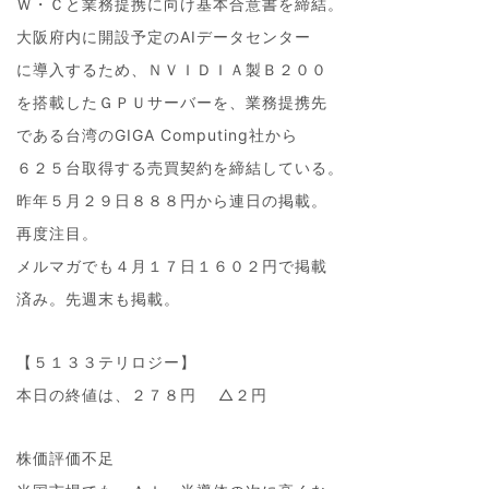
Ｗ・Ｃと業務提携に向け基本合意書を締結。
大阪府内に開設予定のAIデータセンター
に導入するため、ＮＶＩＤＩＡ製Ｂ２００
を搭載したＧＰＵサーバーを、業務提携先
である台湾のGIGA Computing社から
６２５台取得する売買契約を締結している。
昨年５月２９日８８８円から連日の掲載。
再度注目。
メルマガでも４月１７日１６０２円で掲載
済み。先週末も掲載。
【５１３３テリロジー】
本日の終値は、２７８円 △２円
株価評価不足