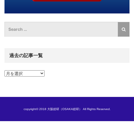
過去の記事一覧
過
去
の
記
事
一
覧
copyright© 2018 大阪総研（OSAKA総研） All Rights Reserved.