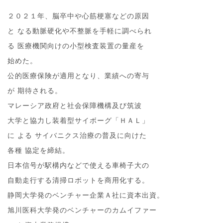
２０２１年、脳卒中や心筋梗塞などの原因
と なる動脈硬化や不整脈を手軽に調べられ
る 医療機関向けの小型検査装置の量産を
始めた。
公的医療保険が適用となり、業績への寄与
が 期待される。
マレーシア政府と社会保障機構及び筑波
大学と協力し装着型サイボーグ「ＨＡＬ」
に よる サイバニクス治療の普及に向けた
各種 協定を締結。
日本信号が駅構内などで使える車椅子大の
自動走行する清掃ロボットを商用化する。
静岡大学発のベンチャー企業Ａ社に資本出資。
旭川医科大学発のベンチャーのカムイファー