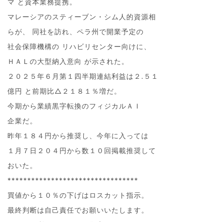
マ と資本業務提携。
マレーシアのスティーブン・シム人的資源相
らが、 同社を訪れ、ペラ州で開業予定の
社会保障機構の リハビリセンター向けに、
ＨＡＬの大型納入意向 が示された。
２０２５年６月第１四半期連結利益は２.５１
億円 と前期比△２１８１％増だ。
今期から業績黒字転換のフィジカルＡＩ
企業だ。
昨年１８４円から推奨し、今年に入っては
１月７日２０４円から数１０回掲載推奨して
おいた。
*********************************
買値から１０％の下げはロスカット指示。
最終判断は自己責任でお願いいたします。