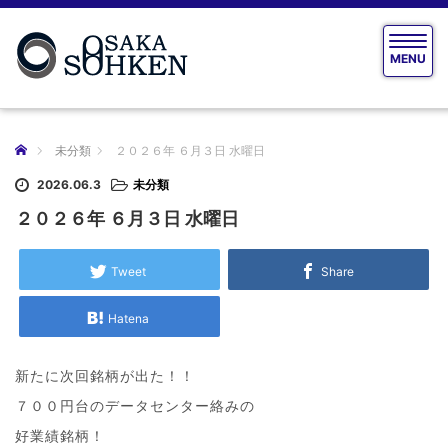
T
MENU
o
g
g
l
e
ホーム
未分類
２０２６年 ６月３日 水曜日
n
a
2026.06.3
未分類
v
２０２６年 ６月３日 水曜日
i
g
a
Tweet
Share
t
i
Hatena
o
n
新たに次回銘柄が出た！！
７００円台のデータセンター絡みの
好業績銘柄！