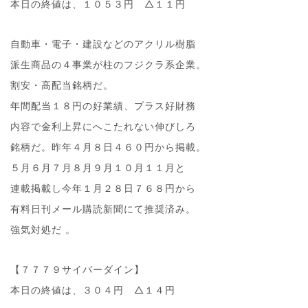
本日の終値は、１０５３円 △１１円
自動車・電子・建設などのアクリル樹脂
派生商品の４事業が柱のフジクラ系企業。
割安・高配当銘柄だ。
年間配当１８円の好業績、プラス好財務
内容で金利上昇にへこたれない伸びしろ
銘柄だ。昨年４月８日４６０円から掲載。
５月６月７月８月９月１０月１１月と
連載掲載し今年１月２８日７６８円から
有料日刊メール購読新聞にて推奨済み。
強気対処だ 。
【７７７９サイバーダイン】
本日の終値は、３０４円 △１４円