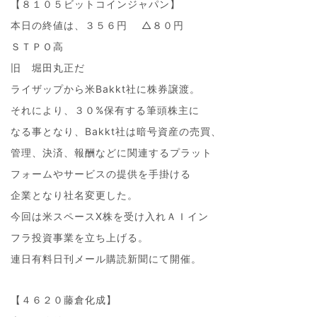
【８１０５ビットコインジャパン】
本日の終値は、３５６円 △８０円
ＳＴＰＯ高
旧 堀田丸正だ
ライザップから米Bakkt社に株券譲渡。
それにより、３０%保有する筆頭株主に
なる事となり、Bakkt社は暗号資産の売買、
管理、決済、報酬などに関連するプラット
フォームやサービスの提供を手掛ける
企業となり社名変更した。
今回は米スペースX株を受け入れＡＩイン
フラ投資事業を立ち上げる。
連日有料日刊メール購読新聞にて開催。
【４６２０藤倉化成】