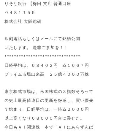
りそな銀行 【梅田 支店 普通口座
０４８１１５５
株式会社 大阪総研
即刻電話もしくはメールにて銘柄公開
いたします。 是非ご参加を！！
********************************
日経平均は、６８４０２円 △１６６７円
プライム市場出来高 ２５億４０００万株
東京株式市場は、米国株式の３指数そろって
の史上最高値連日の更新を好感し、買い優先
で始まり、日経平均は、一時△２０００円
以上高くなり６８０００円台に乗せた。
今日もＡＩ関連株一本で「ＡＩにあらずんば