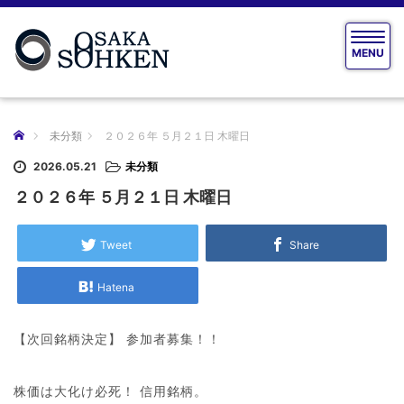
T
MENU
o
g
g
l
e
ホーム
未分類
２０２６年 ５月２１日 木曜日
n
a
2026.05.21
未分類
v
２０２６年 ５月２１日 木曜日
i
g
a
Tweet
Share
t
i
Hatena
o
n
【次回銘柄決定】 参加者募集！！
株価は大化け必死！ 信用銘柄。