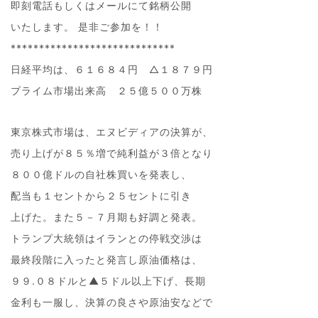
即刻電話もしくはメールにて銘柄公開
いたします。 是非ご参加を！！
*****************************
日経平均は、６１６８４円 △１８７９円
プライム市場出来高 ２５億５００万株
東京株式市場は、エヌビディアの決算が、
売り上げが８５％増で純利益が３倍となり
８００億ドルの自社株買いを発表し、
配当も１セントから２５セントに引き
上げた。また５－７月期も好調と発表。
トランプ大統領はイランとの停戦交渉は
最終段階に入ったと発言し原油価格は、
９９.０８ドルと▲５ドル以上下げ、長期
金利も一服し、決算の良さや原油安などで