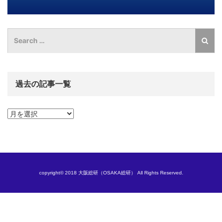
過去の記事一覧
過
去
の
記
事
一
覧
copyright© 2018 大阪総研（OSAKA総研） All Rights Reserved.