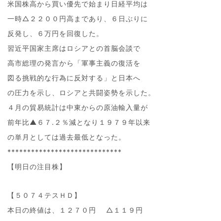
米国株高から買い優先で始まり日経平均は
一時△２２００円高まであり、６日ぶりに
反発し、６万円を回復した。
習近平国家主席はロシアとの首脳会談で
高市総理の発言から「軍事主義の復活を
図る挑戦的な行為に反対する」と日本へ
の圧力を示し、ロシアと共闘姿勢を示した。
４月の貿易統計は中東からの原油輸入量が
前年比▲６７.２％減となり１９７９年以来
の単月としては過去最低となった。
*****************************
【明日の注目株】
【５０７４テスＨＤ】
本日の終値は、１２７０円 △１１９円