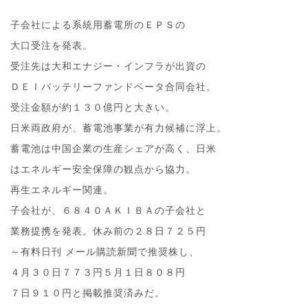
子会社による系統用蓄電所のＥＰＳの
大口受注を発表。
受注先は大和エナジー・インフラが出資の
ＤＥＩバッテリーファンドベータ合同会社。
受注金額が約１３０億円と大きい。
日米両政府が、蓄電池事業が有力候補に浮上。
蓄電池は中国企業の生産シェアが高く、日米
はエネルギー安全保障の観点から協力。
再生エネルギー関連。
子会社が、６８４０ＡＫＩＢＡの子会社と
業務提携を発表。休み前の２８日７２５円
～有料日刊 メール購読新聞で推奨株し、
４月３０日７７３円５月１日８０８円
７日９１０円と掲載推奨済みだ。