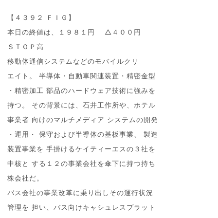
【４３９２ ＦＩＧ】
本日の終値は、１９８１円 △４００円
ＳＴＯＰ高
移動体通信システムなどのモバイルクリ
エイト。 半導体・自動車関連装置・精密金型
・精密加工 部品のハードウェア技術に強みを
持つ。 その背景には、石井工作所や、ホテル
事業者 向けのマルチメディア システムの開発
・運用・ 保守および半導体の基板事業、 製造
装置事業を 手掛けるケイティーエスの３社を
中核と する１２の事業会社を傘下に持つ持ち
株会社だ。
バス会社の事業改革に乗り出しその運行状況
管理を 担い、バス向けキャシュレスプラット