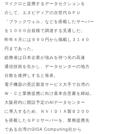
マイクロと提携するデータセクションを
介して、エヌビディアの次世代ＧＰＵ
「ブラックウェル」などを搭載したサーバー
を１０００台規模で調達する見通しだ。
昨年４月には９９０円から掲載し３１４０
円まであった。
総務省は日本企業が強みを持つ光の高速
通信技術を生かし、データセンターの地方
分散を後押しすると発表。
電子機器の受託製造サービス大手で台湾の
Ｗ・Ｃと業務提携に向け基本合意書を締結。
大阪府内に開設予定のAIデータセンター
に導入するため、ＮＶＩＤＩＡ製Ｂ２００
を搭載したＧＰＵサーバーを、業務提携先
である台湾のGIGA Computing社から