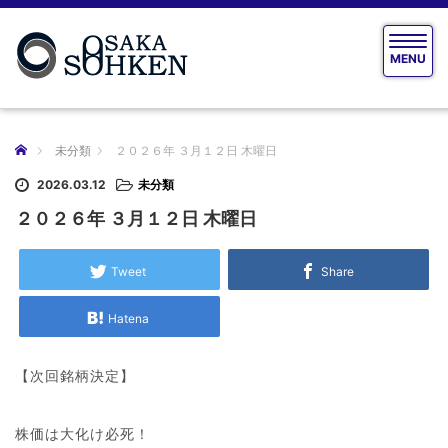
T
MENU
o
g
g
l
e
ホーム
未分類
２０２６年 ３月１２日 木曜日
n
a
2026.03.12
未分類
v
２０２６年 ３月１２日 木曜日
i
g
a
Tweet
Share
t
i
Hatena
o
n
【次回銘柄決定】
株価は大化け必死！