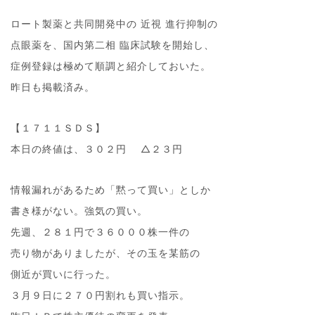
ロート製薬と共同開発中の 近視 進行抑制の
点眼薬を、国内第二相 臨床試験を開始し、
症例登録は極めて順調と紹介しておいた。
昨日も掲載済み。
【１７１１ＳＤＳ】
本日の終値は、３０２円 △２３円
情報漏れがあるため「黙って買い」としか
書き様がない。強気の買い。
先週、２８１円で３６０００株一件の
売り物がありましたが、その玉を某筋の
側近が買いに行った。
３月９日に２７０円割れも買い指示。