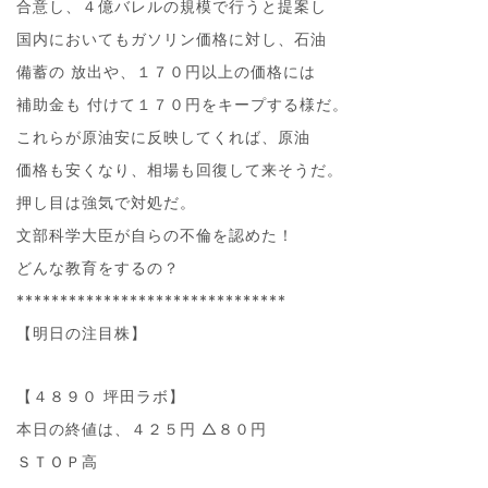
合意し、４億バレルの規模で行うと提案し
国内においてもガソリン価格に対し、石油
備蓄の 放出や、１７０円以上の価格には
補助金も 付けて１７０円をキープする様だ。
これらが原油安に反映してくれば、原油
価格も安くなり、相場も回復して来そうだ。
押し目は強気で対処だ。
文部科学大臣が自らの不倫を認めた！
どんな教育をするの？
*******************************
【明日の注目株】
【４８９０ 坪田ラボ】
本日の終値は、４２５円 △８０円
ＳＴＯＰ高