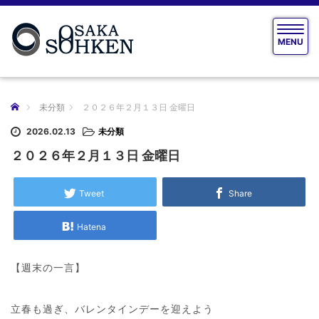
T
MENU
o
g
g
l
e
ホーム
未分類
２０２６年２月１３日 金曜日
n
a
2026.02.13
未分類
v
２０２６年２月１３日 金曜日
i
g
a
Tweet
Share
t
i
Hatena
o
n
【週末の一言】
立春も過ぎ、バレンタインデーを迎えよう