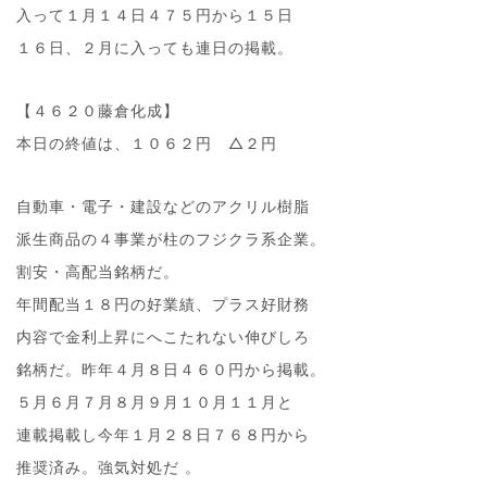
入って１月１４日４７５円から１５日
１６日、２月に入っても連日の掲載。
【４６２０藤倉化成】
本日の終値は、１０６２円 △２円
自動車・電子・建設などのアクリル樹脂
派生商品の４事業が柱のフジクラ系企業。
割安・高配当銘柄だ。
年間配当１８円の好業績、プラス好財務
内容で金利上昇にへこたれない伸びしろ
銘柄だ。昨年４月８日４６０円から掲載。
５月６月７月８月９月１０月１１月と
連載掲載し今年１月２８日７６８円から
推奨済み。強気対処だ 。