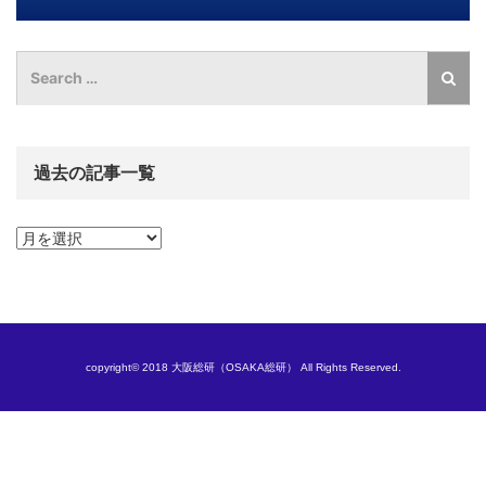
過去の記事一覧
過
去
の
記
事
一
覧
copyright© 2018 大阪総研（OSAKA総研） All Rights Reserved.