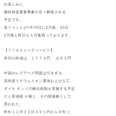
お楽しみに。
継続前提重要事象が近々解除される
予定です。
某ファンドが1月16日に5万株・20日
5万株と昨日も５万株買っております。
【７７９４イーディーピー】
本日の終値は、１７７３円 △８２円
中国のレアアース問題は引きずる。
高性能リチウムイオン電池および人工
ダイヤ モンドの輸出統制を実施する予定
だと香港紙 が報じ、その関連株として
買われた。
昨年１２月２２日３９１円から今年 に