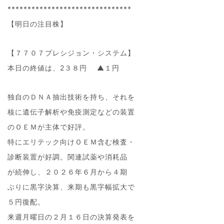
*******************************
【明日の注目株】
【７７０７プレシジョン・システム】
本日の終値は、2３８円 ▲１円
独自のＤＮＡ抽出技術を持ち、それを
核に遺伝子解析や免疫測定などの装置
のＯＥＭが主体で好評。
特にエリテック向けＯＥＭ含む検査・
診断装置が好調。関連試薬や消耗品
が続伸し、２０２６年６月から４期
ぶりに黒字決算、来期も黒字幅拡大で
５円復配。
来週月曜日の２月１６日の決算発表を