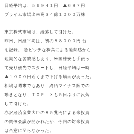
日経平均は、５６９４１円 ▲６９７円
プライム市場出来高３４億１０００万株
東京株式市場は、続落して引けた。
昨日、日経平均は、初の５８０００円 台
を記録。 急ピッチな株高による過熱感から
短期的な警戒感もあり、米国株安も手伝っ
て売り優先でスタートし、日経平均は一時
▲１０００円近くまで下げる場面があった。
相場は週末でもあり、終始マイナス圏での
動きとなり、ＴＯＰＩＸも５日ぶりに反落
して引けた。
赤沢経済産業大臣の８５兆円による米投資
の閣僚会議が開かれたが、今回の対米投資
は合意に至らなかった。