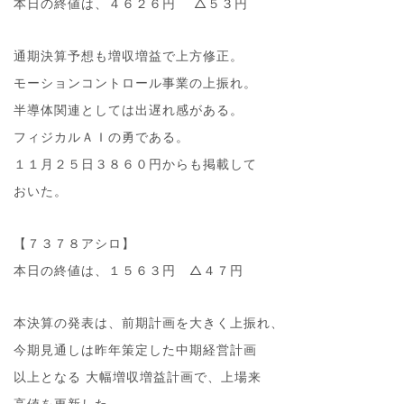
本日の終値は、４６２６円 △５３円
通期決算予想も増収増益で上方修正。
モーションコントロール事業の上振れ。
半導体関連としては出遅れ感がある。
フィジカルＡＩの勇である。
１１月２５日３８６０円からも掲載して
おいた。
【７３７８アシロ】
本日の終値は、１５６３円 △４７円
本決算の発表は、前期計画を大きく上振れ、
今期見通しは昨年策定した中期経営計画
以上となる 大幅増収増益計画で、上場来
高値を更新した。