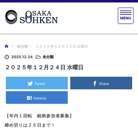
T
MENU
o
g
g
l
e
ホーム
未分類
２０２５年１２月２４日 水曜日
n
a
2025.12.24
未分類
v
２０２５年１２月２４日 水曜日
i
g
a
Tweet
Share
t
i
Hatena
o
n
【年内１回転 銘柄参加者募集】
締め切りは２５日まで！