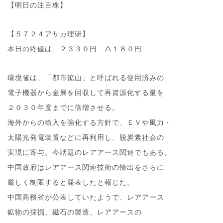
【明日の注目株】
【５７２４アサカ理研】
本日の終値は、２３３０円 △１８０円
環境省は、「都市鉱山」と呼ばれる使用済みの
電子機器から金属を回収して再資源化する量を
２０３０年度までに倍増させる。
海外からの輸入を強化する方針で、ＥＶや風力・
太陽光発電装置などに再利用し、脱炭素社会の
実現に寄与。今話題のレアアース関連でもある。
中国政府はレアアース関連技術の輸出をさらに
厳しく制限すると発表したと報じた。
中国商務省が公表していたようで、レアアース
鉱物の採掘、磁石の製造、レアアースの