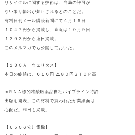
リサイクルに関する技術は、当局の許可が
ない限り輸出が禁止されるとのことだ。
有料日刊メール購読新聞にて４月１６日
１０４７円から掲載し、直近は１０月９日
１３９３円から連日掲載。
このメルマガでも公開しておいた。
【１３０Ａ ウェリタス】
本日の終値は、６１０円 △８０円ＳＴＯＰ高
mＲＮＡ標的核酸医薬品自社パイプライン特許
出願を発表。この材料で買われたが業績面は
心配だ。昨日も掲載。
【６５０６安川電機】