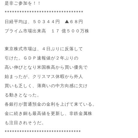
是非ご参加を！！
********************************
日経平均は、５０３４４円 ▲６８円
プライム市場出来高 １７ 億５００万株
東京株式市場は、４日ぶりに反落して
引けた。ＧＤＰ速報値が２年ぶりの
高い伸びとなり米国株高から買い優先で
始まったが、クリスマス休暇から外人
買いも乏しく、薄商いの中方向感に欠け
る動きとなった。
各銀行が普通預金の金利を上げて来ている。
金に続き銅も最高値を更新し、非鉄金属株
も注目されそうだ。
*******************************