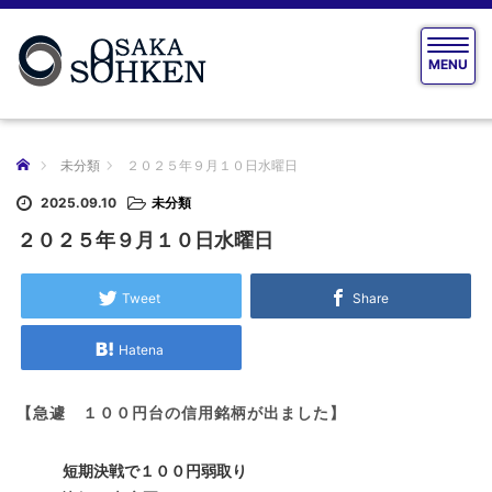
T
MENU
o
g
g
l
e
ホーム
未分類
２０２５年９月１０日水曜日
n
a
2025.09.10
未分類
v
２０２５年９月１０日水曜日
i
g
a
Tweet
Share
t
i
Hatena
o
n
【急遽 １００円台の信用銘柄が
出ました】
短期決戦で１００円弱取り