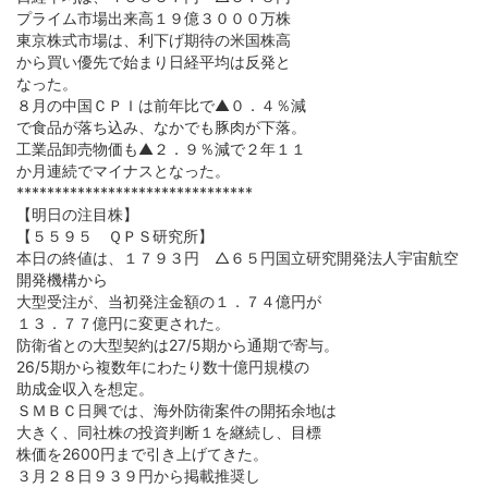
プライム市場出来高１９億３０００万株
東京株式市場は、利下げ期待の米国株高
から
買い優先で始まり日経平均は反発と
なった。
８月の中国ＣＰＩは前年比で▲０．４％減
で食品が落ち込み、なかでも豚肉が下落。
工業品卸売物価も▲２．９％減で２年１１
か月連続でマイナスとなった。
*******************************
【明日の注目株】
【５５９５ ＱＰＳ研究所】
本日の終値は、１７９３円 △６５円国立研究開発法人宇宙航空
開発機構から
大型受注が、当初発注金額の１．７４億円が
１３．７７億円に変更された。
防衛省との大型契約は27/5期から通期で寄与。
26/5期から複数年にわたり数十億円規模の
助成金収入を想定。
ＳＭＢＣ日興では、海外防衛案件の開拓余地は
大きく、同社株の投資判断１を継続し、目標
株価を2600円まで引き上げてきた。
３月２８日９３９円から掲載推奨し