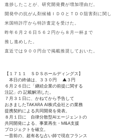
進捗したことが、研究開発費が増加理由だ。
開発中の抗がん剤候補ＩＤＯとＴＤＯ阻害剤に関し
米国特許庁から特許査定を受けた。
昨年６月２６日５６２円から８月一杯まで
推し進めした。
直近では９００円台で掲載推奨しておいた。
【１７１１ ＳＤＳホールディングス】
本日の終値は、３３０円 ▲３円
６月２６日に「継続企業の前提に関する
注記」の 記載解消した。
７月３１日に、かねてから予告して
おきましたTAKARA AI株式会社との業務
提携契約による共同開発を発表。
８月１日に 自律分散型AIエージェントの
共同開発による、事業再生・M&A支援
プロジェクトを確立。
一昔前の、超有名な占い師で現在フランス