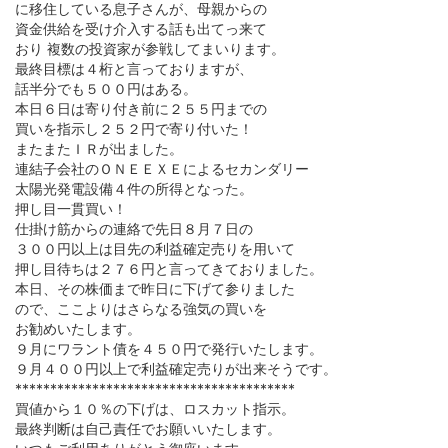
に移住している息子さんが、母親からの
資金供給を受け介入する話も出てっ来て
おり 複数の投資家が参戦してまいります。
最終目標は４桁と言っておりますが、
話半分でも５００円はある。
本日６日は寄り付き前に２５５円までの
買いを指示し２５２円で寄り付いた！
またまたＩＲが出ました。
連結子会社のＯＮＥＥＸＥによるセカンダリー
太陽光発電設備４件の所得となった。
押し目一貫買い！
仕掛け筋からの連絡で先日８月７日の
３００円以上は目先の利益確定売りを用いて
押し目待ちは２７６円と言ってきておりました。
本日、その株価まで昨日に下げて参りました
ので、ここよりはさらなる強気の買いを
お勧めいたします。
９月にワラント債を４５０円で発行いたします。
９月４００円以上で利益確定売りが出来そうです。
****************************************
買値から１０％の下げは、ロスカット指示。
最終判断は自己責任でお願いいたします。