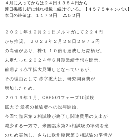
４月に入ってからは２４日１３８４円から
連日掲載し折に触れ掲載し続けている。【４５７５キャンバス】
本日の終値は、１１７９円 △５２円
２０２１年１２月２１日メルマガにて２２４円
から推奨。 ２０２３年２月２８日２９７５円
の高値があり、株価 １０倍を達成した銘柄だ。
未定だった２０２４年６月期業績予想を開示。
前期より赤字拡大見通しとなっているが、
その理由として 赤字拡大は、研究開発費が
増加したため。
２０１９年１月、CBP501フェーズ1b試験
拡大で 最初の被験者への投与開始。
今回で臨床第２相試験が終了し関連費用の支出が
減少する一方で、米国臨床第2b相試験の準備を念
のため実施し、さらに欧州臨床第３相試験の準備が