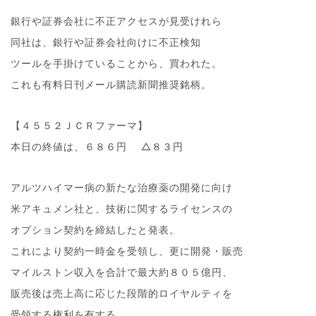
銀行や証券会社に不正アクセスが見受けれら
同社は、銀行や証券会社向けに不正検知
ツールを手掛けていることから、買われた。
これも有料日刊メール購読新聞推奨銘柄。
【４５５２ＪＣＲファーマ】
本日の終値は、６８６円 △８３円
アルツハイマー病の新たな治療薬の開発に向け
米アキュメン社と、技術に関するライセンスの
オプション契約を締結したと発表。
これにより契約一時金を受領し、更に開発・販売
マイルストン収入を合計で最大約８０５億円、
販売後は売上高に応じた段階的ロイヤルティを
受領する権利を有する。