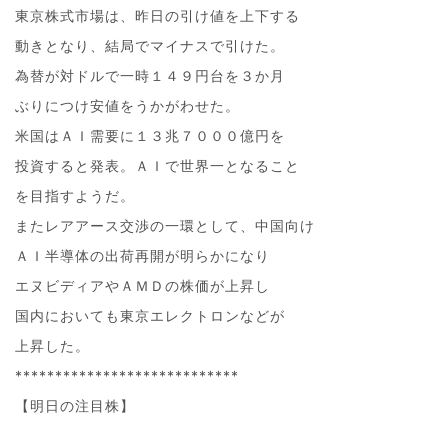
東京株式市場は、昨日の引け値を上下する
動きとなり、結局でマイナスで引けた。
為替が対ドルで一時１４９円台を３か月
ぶりにつけ安値をうかがわせた。
米国はＡＩ需要に１３兆７０００億円を
投資すると発表。ＡＩで世界一となること
を目指すようだ。
またレアアース交渉の一環として、中国向け
ＡＩ半導体の出荷再開が明らかになり
エヌビディアやＡＭＤの株価が上昇し
国内においても東京エレクトロンなどが
上昇した。
****************************
【明日の注目株】