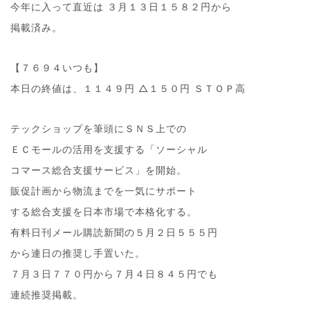
今年に入って直近は ３月１３日１５８２円から
掲載済み。
【７６９４いつも】
本日の終値は、１１４９円 △１５０円 ＳＴＯＰ高
テックショップを筆頭にＳＮＳ上での
ＥＣモールの活用を支援する「ソーシャル
コマース総合支援サービス」を開始。
販促計画から物流までを一気にサポート
する総合支援を日本市場で本格化する。
有料日刊メール購読新聞の５月２日５５５円
から連日の推奨し手置いた。
７月３日７７０円から７月４日８４５円でも
連続推奨掲載。