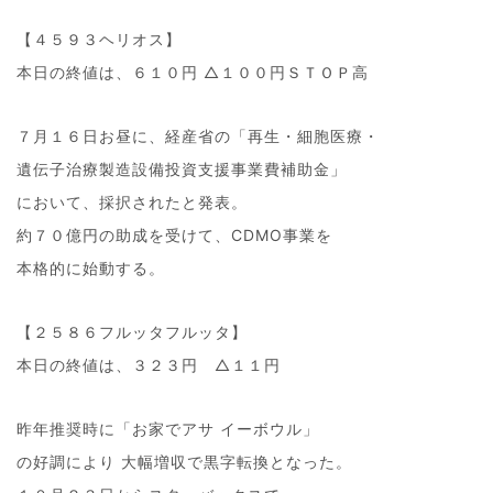
【４５９３ヘリオス】
本日の終値は、６１０円 △１００円ＳＴＯＰ高
７月１６日お昼に、経産省の「再生・細胞医療・
遺伝子治療製造設備投資支援事業費補助金」
において、採択されたと発表。
約７０億円の助成を受けて、CDMO事業を
本格的に始動する。
【２５８６フルッタフルッタ】
本日の終値は、３２３円 △１１円
昨年推奨時に「お家でアサ イーボウル」
の好調により 大幅増収で黒字転換となった。