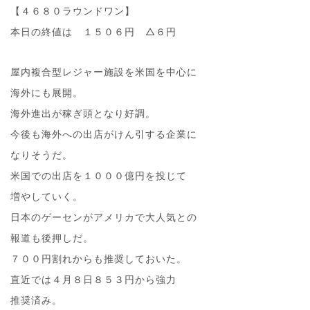
【４６８０ラウンドワン】
本日の終値は １５０６円 △６円
屋内複合型レジャー施設を米国を中心に
海外にも展開。
海外進出が稼ぎ頭となり好調。
今後も海外への出店がけん引する企業に
なりそうだ。
米国での出店を１０００億円を投じて
増やしていく。
日本のゲーセンがアメリカで大人気との
報道も後押しだ。
７００円割れからも推奨しておいた。
直近では４月８日８５３円から強力
推奨済み。