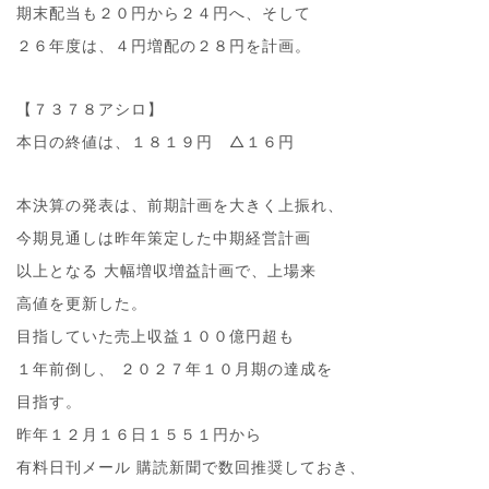
期末配当も２０円から２４円へ、そして
２６年度は、４円増配の２８円を計画。
【７３７８アシロ】
本日の終値は、１８１９円 △１６円
本決算の発表は、前期計画を大きく上振れ、
今期見通しは昨年策定した中期経営計画
以上となる 大幅増収増益計画で、上場来
高値を更新した。
目指していた売上収益１００億円超も
１年前倒し、 ２０２７年１０月期の達成を
目指す。
昨年１２月１６日１５５１円から
有料日刊メール 購読新聞で数回推奨しておき、