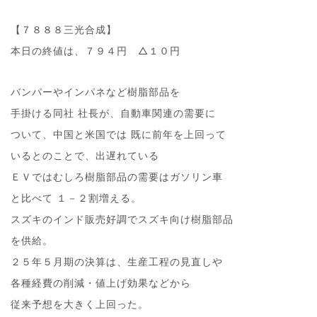
【７８８８三光合成】
本日の終値は、７９４円 △１０円
バンパーやインパネなど樹脂部品を
手掛ける同社 社長が、自動車関連の需要に
ついて、中国と米国では 既に前年を上回って
いるとのことで、出遅れている
ＥＶではむしろ樹脂部品の需要はガソリン車
と比べて １－２割増える。
スズキのインド販売好調でスズキ向け樹脂部品
を供給。
２５年５月期の決算は、生産工程の見直しや
各種経費の削減・値上げ効果などから
従来予想を大きく上回った。