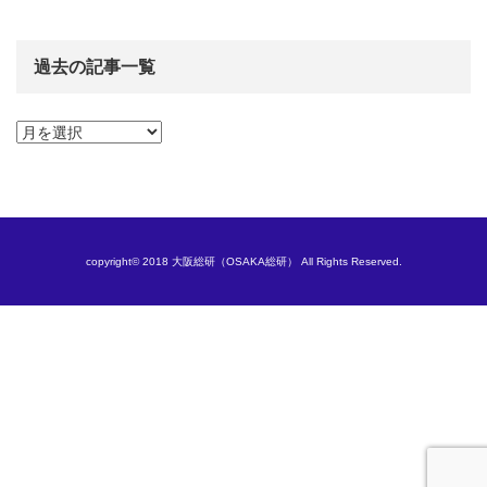
過去の記事一覧
過
去
の
記
事
一
覧
copyright© 2018 大阪総研（OSAKA総研） All Rights Reserved.