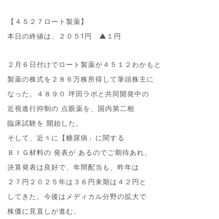
【４５２７ロート製薬】
本日の終値は、２０５1円 ▲１円
２月６日付けでロート製薬が４５１２わかもと
製薬の株式を２８６万株所得して筆頭株主に
なった。４８９０ 坪田ラボと共同開発中の
近視進行抑制の 点眼薬を、国内第二相
臨床試験を 開始した。
そして、近々に【糖尿病」に関する
ＢＩＧ材料の 発表が あるのでご期待あれ。
決算発表は良好で、年間配当も、昨年は
２７円２０２５年は３６円来期は４２円と
してきた。今後はメディカル分野の拡大で
株価に見直しが進む。