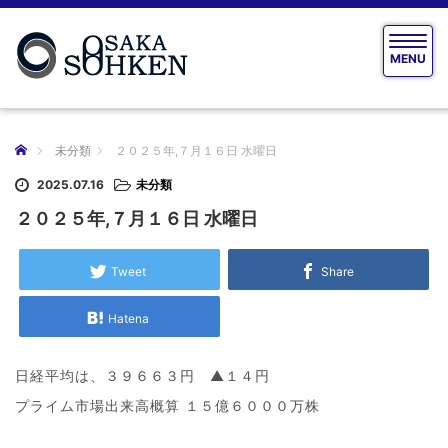
T
MENU
o
g
g
l
e
ホーム
未分類
２０２５年,７月１６日 水曜日
n
a
2025.07.16
未分類
v
２０２５年,７月１６日 水曜日
i
g
a
Tweet
Share
t
i
Hatena
o
n
日経平均は、３９６６３円 ▲１４円
プライム市場出来高概算 １５億６０００万株