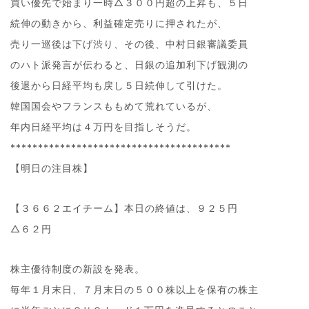
買い優先で始まり一時△３００円超の上昇も、５日
続伸の動きから、利益確定売りに押されたが、
売り一巡後は下げ渋り、その後、中村日銀審議委員
のハト派発言が伝わると、日銀の追加利下げ観測の
後退から日経平均も戻し５日続伸して引けた。
韓国国会やフランスももめて荒れているが、
年内日経平均は４万円を目指しそうだ。
****************************************
【明日の注目株】
【３６６２エイチーム】本日の終値は、９２５円
△６２円
株主優待制度の新設を発表。
毎年１月末日、７月末日の５００株以上を保有の株主