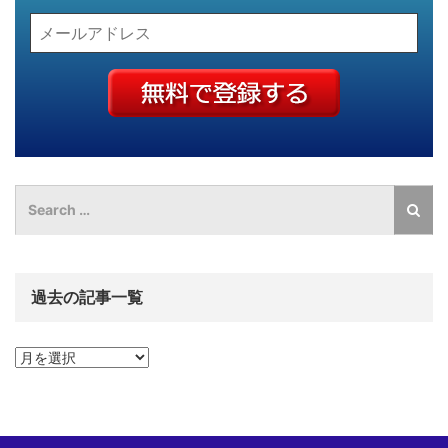
過去の記事一覧
過
去
の
記
事