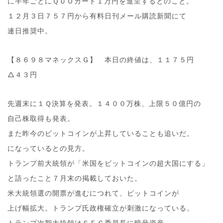
に半年ごとにＱＵＯカード１万円を進呈するとのこと。
１２月３日７５７円から有料日刊メール購読新聞にて
連日推奨中。
【８６９８マネックスＧ】 本日の終値は、１１７５円
△４３円
先週末に１Ｑ決算を発表。１４００万株、上限５０億円の
自己株取得も発表。
また昨今のビットコインが上昇していることも追いだ。
になっているとの見方。
トランプ前大統領が「米国をビットコインの超大国にする」
と語ったこと７月末の掲載しておいた。
米大統領選の開票が進むにつれて、ビットコインが
上げ幅拡大。トランプ氏政権確立が刺激になっている。
トランプ次期大統領はＳＥＣ委員長に暗号資産