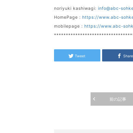
noriyuki kashiwagi:
info@abc-sohk
HomePage :
https://www.abc-sohk
mobilepage :
https://www.abc-soh
*********************************
Tweet
Shar
前の記事