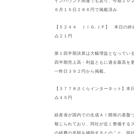
インバウンド関連でもあり、今期２０
６月１５日２８６円で掲載済み
【５２４４ ＪＩＧ.ＪＰ】 本日の終
△２１円
第１四半期決算は大幅増益となってい
四半期売上高・利益ともに過去最高を
一昨日３９２円から掲載。
【３７７８さくらインターネット】本
△４５円
経産省が国内での生成ＡＩ開発の基盤
報じられており、同社が近く整備する
の経費の半額を補助するとのこと。同