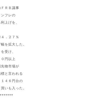
のＦＲＢ議事
インフレの
る利上げを、
時４．２７％
げ幅を拡大した。
とを受け、
５０円以上
国先物市場が
指標と言われる
と１４６円台の
目買いも入った。
*******