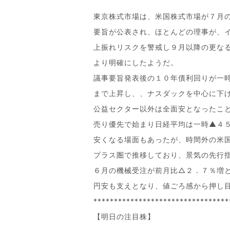
東京株式市場は、米国株式市場が７月
要旨が公表され、ほとんどの理事が、
上振れリスクを警戒し９月以降の更な
より明確にしたようだ。
議事要旨発表後の１０年債利回りが一
まで上昇し、、ナスダックを中心に下
公益セクター以外は全面安となったこ
売り優先で始まり日経平均は一時▲４
安くなる場面もあったが、時間外の米
プラス圏で推移しており、景気の先行
６月の機械受注が前月比△２．７％増
円安も支えとなり、値ごろ感から押し
*********************************
【明日の注目株】