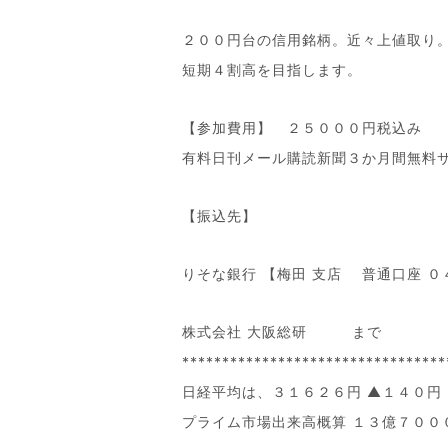
２００円台の信用銘柄。近々上値取り
短期４割高を目指します。
【参加費用】 ２５０００円税込み
有料日刊メール購読新聞３か月間無料
【振込先】
りそな銀行 【梅田 支店 普通口座 
株式会社 大阪総研 まで
*********************************
日経平均は、３１６２６円 ▲１４０円
プライム市場出来高概算 １３億７００