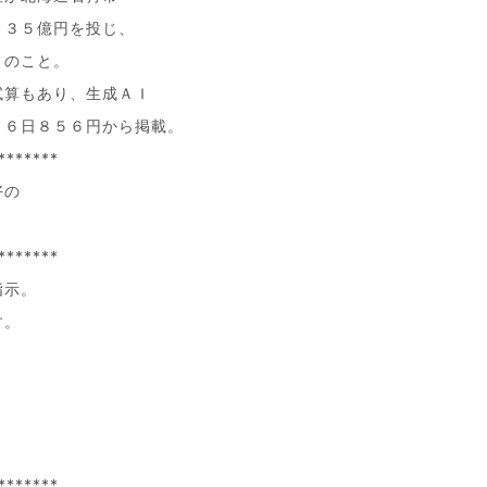
１３５億円を投じ、
とのこと。
試算もあり、生成ＡＩ
１６日８５６円から掲載。
*******
好の
*******
指示。
す。
*******