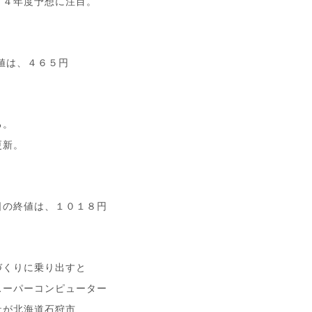
２４年度予想に注目。
値は、４６５円
る。
更新。
日の終値は、１０１８円
づくりに乗り出すと
スーパーコンピューター
社が北海道石狩市