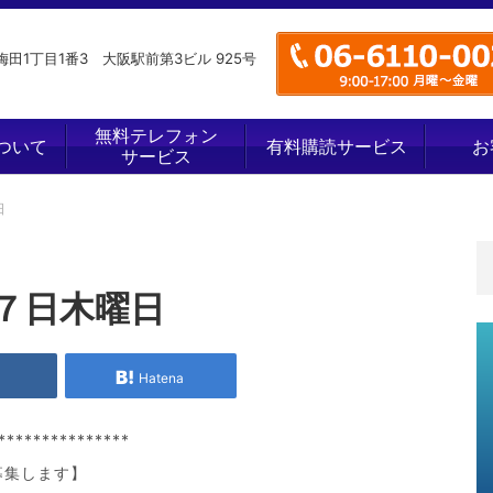
田1丁目1番3 大阪駅前第3ビル 925号
無料テレフォン
ついて
有料購読サービス
お
サービス
日
７日木曜日
e
Hatena
***************
募集します】