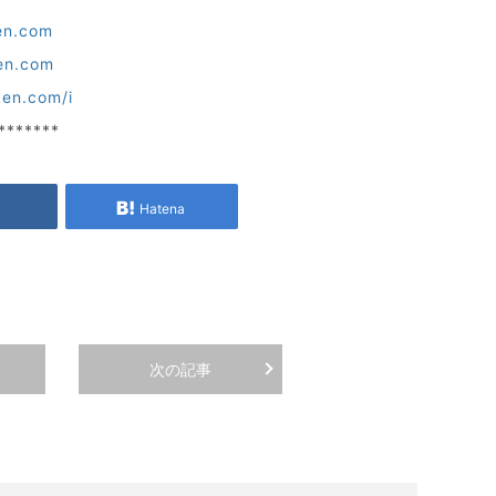
en.com
en.com
ken.com/i
*******
e
Hatena
次の記事