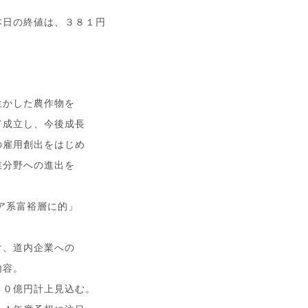
本日の終値は、３８１円
生かした農作物を
て成立し、今後成長
の雇用創出をはじめ
業分野への進出を
ア系富裕層に的」
け、道内企業への
内容。
００億円計上見込む。