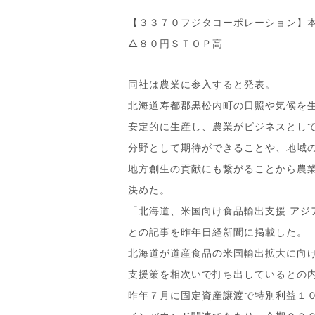
【３３７０フジタコーポレーション】
△８０円ＳＴＯＰ高
同社は農業に参入すると発表。
北海道寿都郡黒松内町の日照や気候を
安定的に生産し、農業がビジネスとし
分野として期待ができることや、地域
地方創生の貢献にも繋がることから農
決めた。
「北海道、米国向け食品輸出支援 アジ
との記事を昨年日経新聞に掲載した。
北海道が道産食品の米国輸出拡大に向
支援策を相次いで打ち出しているとの
昨年７月に固定資産譲渡で特別利益１